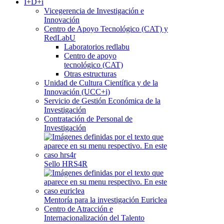
I+D+i
Vicegerencia de Investigación e
Innovación
Centro de Apoyo Tecnológico (CAT) y
RedLabU
Laboratorios redlabu
Centro de apoyo
tecnológico (CAT)
Otras estructuras
Unidad de Cultura Científica y de la
Innovación (UCC+i)
Servicio de Gestión Económica de la
Investigación
Contratación de Personal de
Investigación
Sello HRS4R
Mentoría para la investigación Euriclea
Centro de Atracción e
Internacionalización del Talento