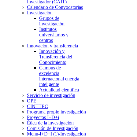
Investigador (CAIT)
Calendario de Convocatorias
Investigación
Grupos de
investigación
Institutos
universitarios y
centros
Innovación y transferencia
Innovación y
Transferencia del
Conocimiento
Campus de
excelencia
internacional energia
inteligente
Actualidad científica
Servicio de investigación
OPE
CINTTEC
Programa propio investigación
Proyectos I+D+i
Ética de la investigación
Comisión de Investigación
Menu-I+D+I (1)-Investigacion