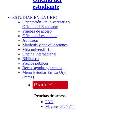
estudiante
ESTUDIAR EN LA URJC
Orientación Preuniversitaria y
Oficina del Estudiante
Pruebas de acceso
Oficina del estudiante
Admisión
Matrícula y convalidaciones
Vida universitaria
Oficina Internacional
Biblioteca
Precios públicos
Becas, ayudas y premios
Menu-Estudiar-En-La-Urjc
(item1)
Grado
Pruebas de acceso
PAU
Mayores 25/40/45