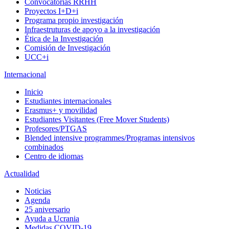
Convocatorias RRHH
Proyectos I+D+i
Programa propio investigación
Infraestruturas de apoyo a la investigación
Ética de la Investigación
Comisión de Investigación
UCC+i
Internacional
Inicio
Estudiantes internacionales
Erasmus+ y movilidad
Estudiantes Visitantes (Free Mover Students)
Profesores/PTGAS
Blended intensive programmes/Programas intensivos
combinados
Centro de idiomas
Actualidad
Noticias
Agenda
25 aniversario
Ayuda a Ucrania
Medidas COVID-19