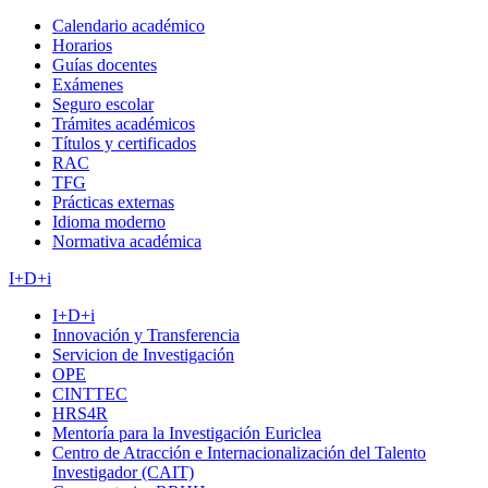
Calendario académico
Horarios
Guías docentes
Exámenes
Seguro escolar
Trámites académicos
Títulos y certificados
RAC
TFG
Prácticas externas
Idioma moderno
Normativa académica
I+D+i
I+D+i
Innovación y Transferencia
Servicion de Investigación
OPE
CINTTEC
HRS4R
Mentoría para la Investigación Euriclea
Centro de Atracción e Internacionalización del Talento
Investigador (CAIT)