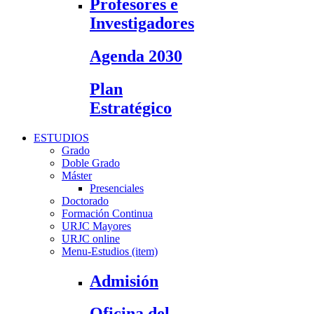
Profesores e
Investigadores
Agenda 2030
Plan
Estratégico
ESTUDIOS
Grado
Doble Grado
Máster
Presenciales
Doctorado
Formación Continua
URJC Mayores
URJC online
Menu-Estudios (item)
Admisión
Oficina del