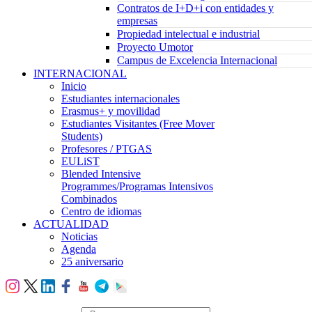
Contratos de I+D+i con entidades y
empresas
Propiedad intelectual e industrial
Proyecto Umotor
Campus de Excelencia Internacional
INTERNACIONAL
Inicio
Estudiantes internacionales
Erasmus+ y movilidad
Estudiantes Visitantes (Free Mover
Students)
Profesores / PTGAS
EULiST
Blended Intensive
Programmes/Programas Intensivos
Combinados
Centro de idiomas
ACTUALIDAD
Noticias
Agenda
25 aniversario