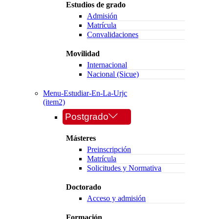
Estudios de grado
Admisión
Matrícula
Convalidaciones
Movilidad
Internacional
Nacional (Sicue)
Menu-Estudiar-En-La-Urjc
(item2)
Postgrado
Másteres
Preinscripción
Matrícula
Solicitudes y Normativa
Doctorado
Acceso y admisión
Formación