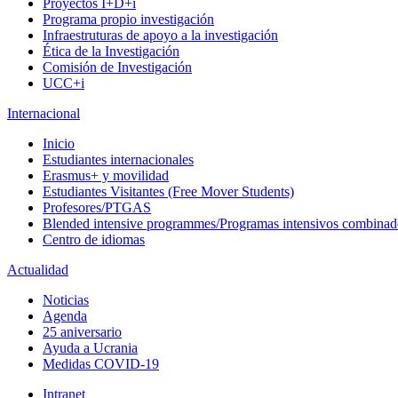
Proyectos I+D+i
Programa propio investigación
Infraestruturas de apoyo a la investigación
Ética de la Investigación
Comisión de Investigación
UCC+i
Internacional
Inicio
Estudiantes internacionales
Erasmus+ y movilidad
Estudiantes Visitantes (Free Mover Students)
Profesores/PTGAS
Blended intensive programmes/Programas intensivos combinad
Centro de idiomas
Actualidad
Noticias
Agenda
25 aniversario
Ayuda a Ucrania
Medidas COVID-19
Intranet