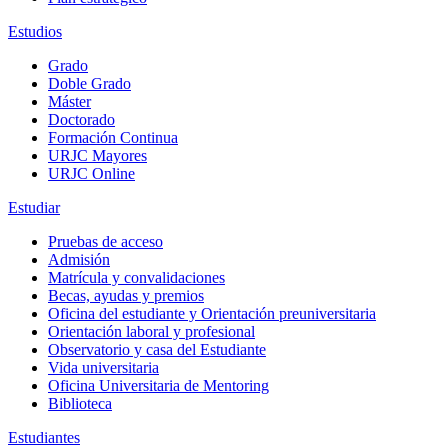
Estudios
Grado
Doble Grado
Máster
Doctorado
Formación Continua
URJC Mayores
URJC Online
Estudiar
Pruebas de acceso
Admisión
Matrícula y convalidaciones
Becas, ayudas y premios
Oficina del estudiante y Orientación preuniversitaria
Orientación laboral y profesional
Observatorio y casa del Estudiante
Vida universitaria
Oficina Universitaria de Mentoring
Biblioteca
Estudiantes