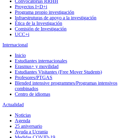
Convocatorias RRHH
Proyectos I+D+i
Programa propio investigación
Infraestruturas de apoyo a la investigación
Ética de la Investigación
Comisión de Investigación
UCC+i
Internacional
Inicio
Estudiantes internacionales
Erasmus+ y movilidad
Estudiantes Visitantes (Free Mover Students)
Profesores/PTGAS
Blended intensive programmes/Programas intensivos
combinados
Centro de idiomas
Actualidad
Noticias
Agenda
25 aniversario
Ayuda a Ucrania
Medidas COVID-19