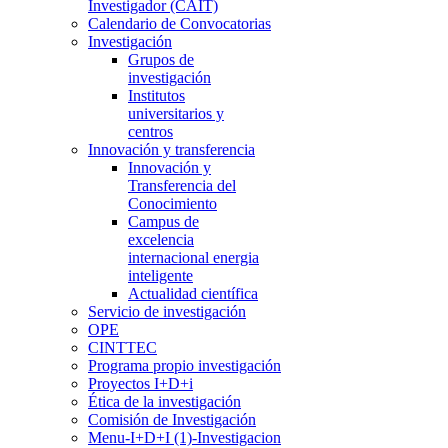
Investigador (CAIT)
Calendario de Convocatorias
Investigación
Grupos de
investigación
Institutos
universitarios y
centros
Innovación y transferencia
Innovación y
Transferencia del
Conocimiento
Campus de
excelencia
internacional energia
inteligente
Actualidad científica
Servicio de investigación
OPE
CINTTEC
Programa propio investigación
Proyectos I+D+i
Ética de la investigación
Comisión de Investigación
Menu-I+D+I (1)-Investigacion