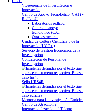
I+D+i
Vicegerencia de Investigación e
Innovación
Centro de Apoyo Tecnológico (CAT) y
RedLabU
Laboratorios redlabu
Centro de apoyo
tecnológico (CAT)
Otras estructuras
Unidad de Cultura Científica y de la
Innovación (UCC+i)
Servicio de Gestión Económica de la
Investigación
Contratación de Personal de
Investigación
Sello HRS4R
Mentoría para la investigación Euriclea
Centro de Atracción e
Internacionalización del Talento