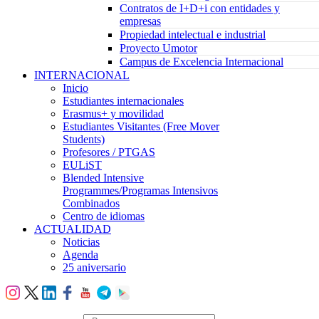
Contratos de I+D+i con entidades y
empresas
Propiedad intelectual e industrial
Proyecto Umotor
Campus de Excelencia Internacional
INTERNACIONAL
Inicio
Estudiantes internacionales
Erasmus+ y movilidad
Estudiantes Visitantes (Free Mover
Students)
Profesores / PTGAS
EULiST
Blended Intensive
Programmes/Programas Intensivos
Combinados
Centro de idiomas
ACTUALIDAD
Noticias
Agenda
25 aniversario