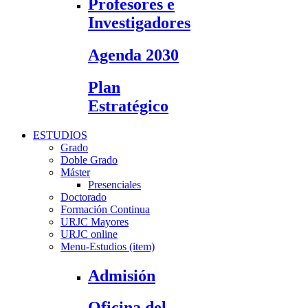
Profesores e
Investigadores
Agenda 2030
Plan
Estratégico
ESTUDIOS
Grado
Doble Grado
Máster
Presenciales
Doctorado
Formación Continua
URJC Mayores
URJC online
Menu-Estudios (item)
Admisión
Oficina del