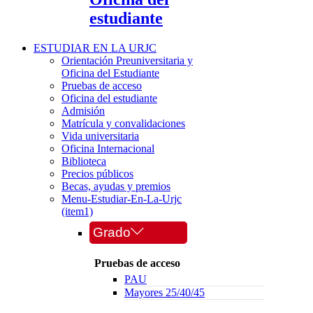
estudiante
ESTUDIAR EN LA URJC
Orientación Preuniversitaria y
Oficina del Estudiante
Pruebas de acceso
Oficina del estudiante
Admisión
Matrícula y convalidaciones
Vida universitaria
Oficina Internacional
Biblioteca
Precios públicos
Becas, ayudas y premios
Menu-Estudiar-En-La-Urjc
(item1)
Grado
Pruebas de acceso
PAU
Mayores 25/40/45