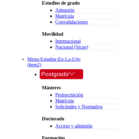
Estudios de grado
Admisión
Matrícula
Convalidaciones
Movilidad
Internacional
Nacional (Sicue)
Menu-Estudiar-En-La-Urjc
(item2)
Postgrado
Másteres
Preinscripción
Matrícula
Solicitudes y Normativa
Doctorado
Acceso y admisión
Formación