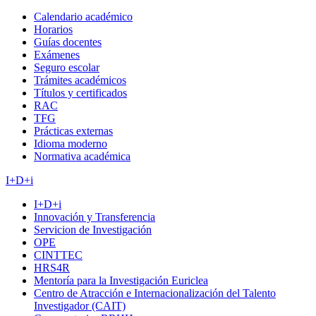
Calendario académico
Horarios
Guías docentes
Exámenes
Seguro escolar
Trámites académicos
Títulos y certificados
RAC
TFG
Prácticas externas
Idioma moderno
Normativa académica
I+D+i
I+D+i
Innovación y Transferencia
Servicion de Investigación
OPE
CINTTEC
HRS4R
Mentoría para la Investigación Euriclea
Centro de Atracción e Internacionalización del Talento
Investigador (CAIT)