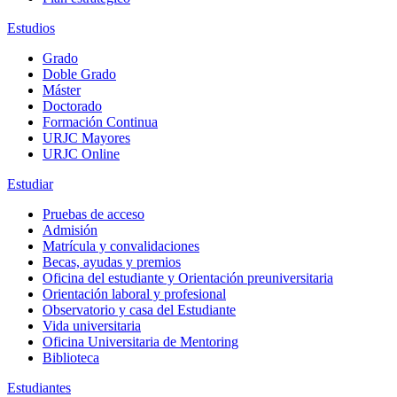
Estudios
Grado
Doble Grado
Máster
Doctorado
Formación Continua
URJC Mayores
URJC Online
Estudiar
Pruebas de acceso
Admisión
Matrícula y convalidaciones
Becas, ayudas y premios
Oficina del estudiante y Orientación preuniversitaria
Orientación laboral y profesional
Observatorio y casa del Estudiante
Vida universitaria
Oficina Universitaria de Mentoring
Biblioteca
Estudiantes