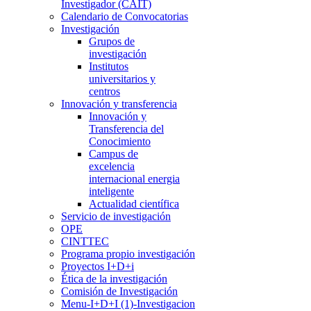
Investigador (CAIT)
Calendario de Convocatorias
Investigación
Grupos de
investigación
Institutos
universitarios y
centros
Innovación y transferencia
Innovación y
Transferencia del
Conocimiento
Campus de
excelencia
internacional energia
inteligente
Actualidad científica
Servicio de investigación
OPE
CINTTEC
Programa propio investigación
Proyectos I+D+i
Ética de la investigación
Comisión de Investigación
Menu-I+D+I (1)-Investigacion