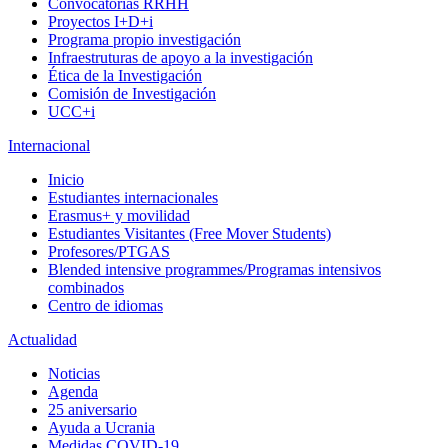
Convocatorias RRHH
Proyectos I+D+i
Programa propio investigación
Infraestruturas de apoyo a la investigación
Ética de la Investigación
Comisión de Investigación
UCC+i
Internacional
Inicio
Estudiantes internacionales
Erasmus+ y movilidad
Estudiantes Visitantes (Free Mover Students)
Profesores/PTGAS
Blended intensive programmes/Programas intensivos
combinados
Centro de idiomas
Actualidad
Noticias
Agenda
25 aniversario
Ayuda a Ucrania
Medidas COVID-19