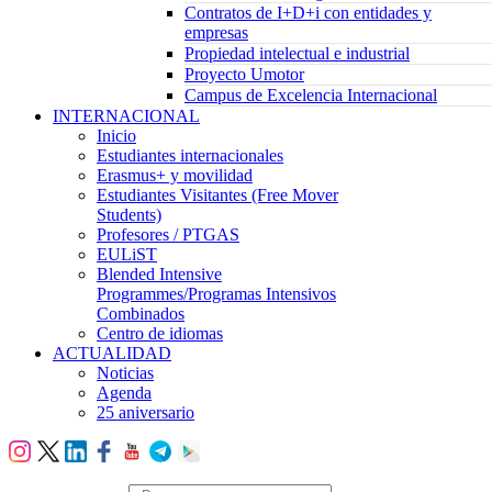
Contratos de I+D+i con entidades y
empresas
Propiedad intelectual e industrial
Proyecto Umotor
Campus de Excelencia Internacional
INTERNACIONAL
Inicio
Estudiantes internacionales
Erasmus+ y movilidad
Estudiantes Visitantes (Free Mover
Students)
Profesores / PTGAS
EULiST
Blended Intensive
Programmes/Programas Intensivos
Combinados
Centro de idiomas
ACTUALIDAD
Noticias
Agenda
25 aniversario