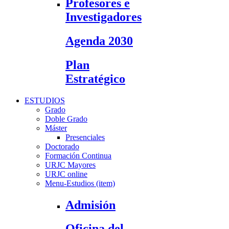
Profesores e
Investigadores
Agenda 2030
Plan
Estratégico
ESTUDIOS
Grado
Doble Grado
Máster
Presenciales
Doctorado
Formación Continua
URJC Mayores
URJC online
Menu-Estudios (item)
Admisión
Oficina del