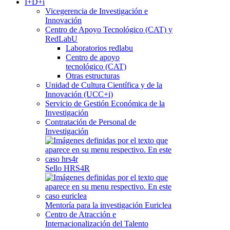
I+D+i
Vicegerencia de Investigación e
Innovación
Centro de Apoyo Tecnológico (CAT) y
RedLabU
Laboratorios redlabu
Centro de apoyo
tecnológico (CAT)
Otras estructuras
Unidad de Cultura Científica y de la
Innovación (UCC+i)
Servicio de Gestión Económica de la
Investigación
Contratación de Personal de
Investigación
Sello HRS4R
Mentoría para la investigación Euriclea
Centro de Atracción e
Internacionalización del Talento