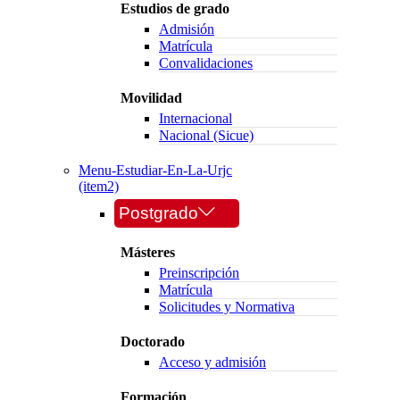
Estudios de grado
Admisión
Matrícula
Convalidaciones
Movilidad
Internacional
Nacional (Sicue)
Menu-Estudiar-En-La-Urjc
(item2)
Postgrado
Másteres
Preinscripción
Matrícula
Solicitudes y Normativa
Doctorado
Acceso y admisión
Formación