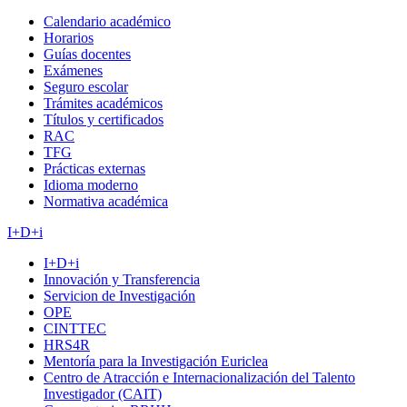
Calendario académico
Horarios
Guías docentes
Exámenes
Seguro escolar
Trámites académicos
Títulos y certificados
RAC
TFG
Prácticas externas
Idioma moderno
Normativa académica
I+D+i
I+D+i
Innovación y Transferencia
Servicion de Investigación
OPE
CINTTEC
HRS4R
Mentoría para la Investigación Euriclea
Centro de Atracción e Internacionalización del Talento
Investigador (CAIT)