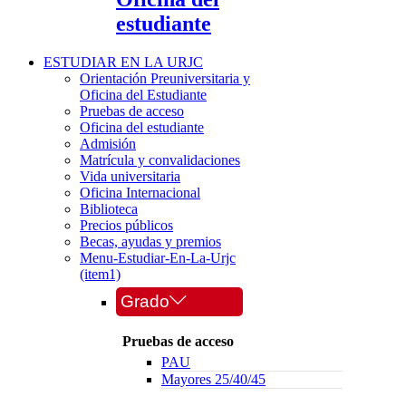
estudiante
ESTUDIAR EN LA URJC
Orientación Preuniversitaria y
Oficina del Estudiante
Pruebas de acceso
Oficina del estudiante
Admisión
Matrícula y convalidaciones
Vida universitaria
Oficina Internacional
Biblioteca
Precios públicos
Becas, ayudas y premios
Menu-Estudiar-En-La-Urjc
(item1)
Grado
Pruebas de acceso
PAU
Mayores 25/40/45