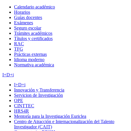
Calendario académico
Horarios
Guías docentes
Exámenes
Seguro escolar
Trámites académicos
Títulos y certificados
RAC
TFG
Prácticas externas
Idioma moderno
Normativa académica
I+D+i
I+D+i
Innovación y Transferencia
Servicion de Investigación
OPE
CINTTEC
HRS4R
Mentoría para la Investigación Euriclea
Centro de Atracción e Internacionalización del Talento
Investigador (CAIT)