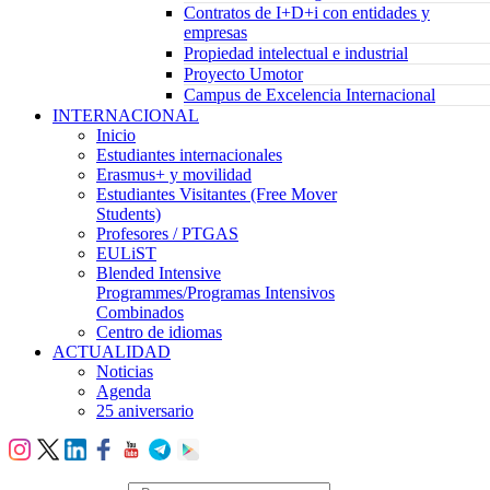
Contratos de I+D+i con entidades y
empresas
Propiedad intelectual e industrial
Proyecto Umotor
Campus de Excelencia Internacional
INTERNACIONAL
Inicio
Estudiantes internacionales
Erasmus+ y movilidad
Estudiantes Visitantes (Free Mover
Students)
Profesores / PTGAS
EULiST
Blended Intensive
Programmes/Programas Intensivos
Combinados
Centro de idiomas
ACTUALIDAD
Noticias
Agenda
25 aniversario