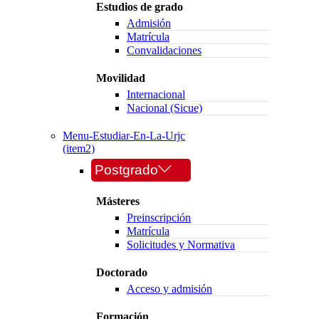
Estudios de grado
Admisión
Matrícula
Convalidaciones
Movilidad
Internacional
Nacional (Sicue)
Menu-Estudiar-En-La-Urjc
(item2)
Postgrado
Másteres
Preinscripción
Matrícula
Solicitudes y Normativa
Doctorado
Acceso y admisión
Formación