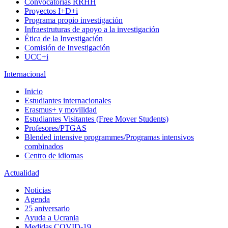
Convocatorias RRHH
Proyectos I+D+i
Programa propio investigación
Infraestruturas de apoyo a la investigación
Ética de la Investigación
Comisión de Investigación
UCC+i
Internacional
Inicio
Estudiantes internacionales
Erasmus+ y movilidad
Estudiantes Visitantes (Free Mover Students)
Profesores/PTGAS
Blended intensive programmes/Programas intensivos
combinados
Centro de idiomas
Actualidad
Noticias
Agenda
25 aniversario
Ayuda a Ucrania
Medidas COVID-19