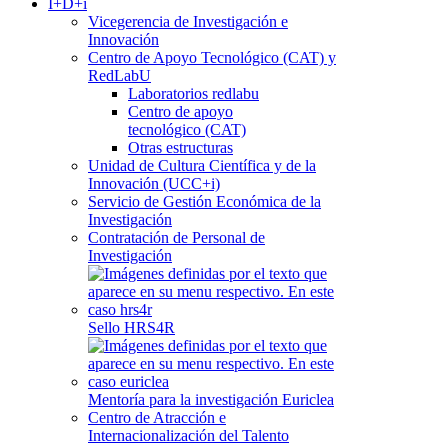
I+D+i
Vicegerencia de Investigación e
Innovación
Centro de Apoyo Tecnológico (CAT) y
RedLabU
Laboratorios redlabu
Centro de apoyo
tecnológico (CAT)
Otras estructuras
Unidad de Cultura Científica y de la
Innovación (UCC+i)
Servicio de Gestión Económica de la
Investigación
Contratación de Personal de
Investigación
Sello HRS4R
Mentoría para la investigación Euriclea
Centro de Atracción e
Internacionalización del Talento