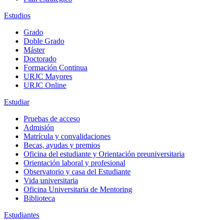
Estudios
Grado
Doble Grado
Máster
Doctorado
Formación Continua
URJC Mayores
URJC Online
Estudiar
Pruebas de acceso
Admisión
Matrícula y convalidaciones
Becas, ayudas y premios
Oficina del estudiante y Orientación preuniversitaria
Orientación laboral y profesional
Observatorio y casa del Estudiante
Vida universitaria
Oficina Universitaria de Mentoring
Biblioteca
Estudiantes