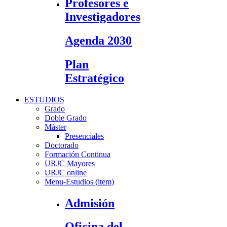
Profesores e
Investigadores
Agenda 2030
Plan
Estratégico
ESTUDIOS
Grado
Doble Grado
Máster
Presenciales
Doctorado
Formación Continua
URJC Mayores
URJC online
Menu-Estudios (item)
Admisión
Oficina del