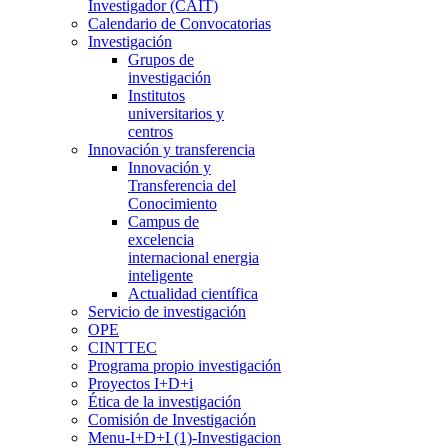
Investigador (CAIT)
Calendario de Convocatorias
Investigación
Grupos de
investigación
Institutos
universitarios y
centros
Innovación y transferencia
Innovación y
Transferencia del
Conocimiento
Campus de
excelencia
internacional energia
inteligente
Actualidad científica
Servicio de investigación
OPE
CINTTEC
Programa propio investigación
Proyectos I+D+i
Ética de la investigación
Comisión de Investigación
Menu-I+D+I (1)-Investigacion