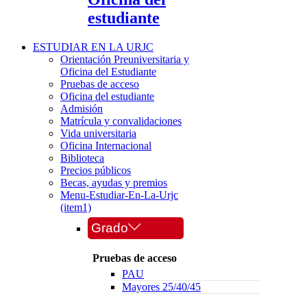
estudiante
ESTUDIAR EN LA URJC
Orientación Preuniversitaria y
Oficina del Estudiante
Pruebas de acceso
Oficina del estudiante
Admisión
Matrícula y convalidaciones
Vida universitaria
Oficina Internacional
Biblioteca
Precios públicos
Becas, ayudas y premios
Menu-Estudiar-En-La-Urjc
(item1)
Grado
Pruebas de acceso
PAU
Mayores 25/40/45