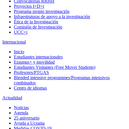
Convocatorias RRHH
Proyectos I+D+i
Programa propio investigación
Infraestruturas de apoyo a la investigación
Ética de la Investigación
Comisión de Investigación
UCC+i
Internacional
Inicio
Estudiantes internacionales
Erasmus+ y movilidad
Estudiantes Visitantes (Free Mover Students)
Profesores/PTGAS
Blended intensive programmes/Programas intensivos
combinados
Centro de idiomas
Actualidad
Noticias
Agenda
25 aniversario
Ayuda a Ucrania
Medidas COVID-19