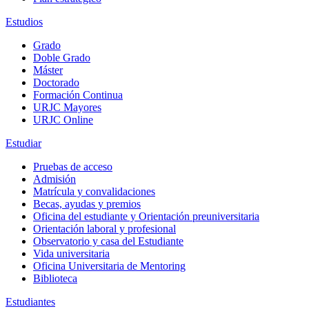
Estudios
Grado
Doble Grado
Máster
Doctorado
Formación Continua
URJC Mayores
URJC Online
Estudiar
Pruebas de acceso
Admisión
Matrícula y convalidaciones
Becas, ayudas y premios
Oficina del estudiante y Orientación preuniversitaria
Orientación laboral y profesional
Observatorio y casa del Estudiante
Vida universitaria
Oficina Universitaria de Mentoring
Biblioteca
Estudiantes