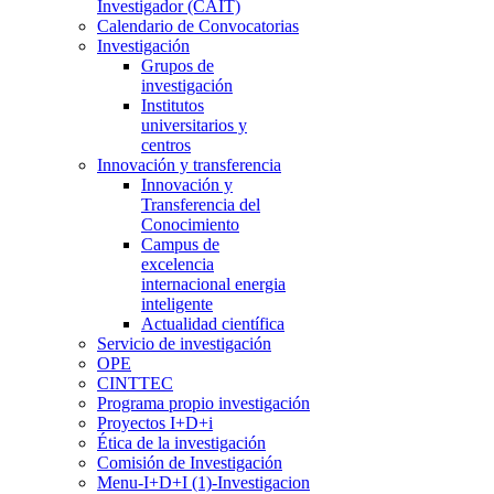
Investigador (CAIT)
Calendario de Convocatorias
Investigación
Grupos de
investigación
Institutos
universitarios y
centros
Innovación y transferencia
Innovación y
Transferencia del
Conocimiento
Campus de
excelencia
internacional energia
inteligente
Actualidad científica
Servicio de investigación
OPE
CINTTEC
Programa propio investigación
Proyectos I+D+i
Ética de la investigación
Comisión de Investigación
Menu-I+D+I (1)-Investigacion