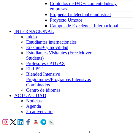
Contratos de I+D+i con entidades y
empresas
Propiedad intelectual e industrial
Proyecto Umotor
Campus de Excelencia Internacional
INTERNACIONAL
Inicio
Estudiantes internacionales
Erasmus+ y movilidad
Estudiantes Visitantes (Free Mover
Students)
Profesores / PTGAS
EULiST
Blended Intensive
Programmes/Programas Intensivos
Combinados
Centro de idiomas
ACTUALIDAD
Noticias
Agenda
25 aniversario