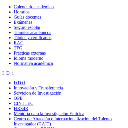
Calendario académico
Horarios
Guías docentes
Exámenes
Seguro escolar
Trámites académicos
Títulos y certificados
RAC
TFG
Prácticas externas
Idioma moderno
Normativa académica
I+D+i
I+D+i
Innovación y Transferencia
Servicion de Investigación
OPE
CINTTEC
HRS4R
Mentoría para la Investigación Euriclea
Centro de Atracción e Internacionalización del Talento
Investigador (CAIT)