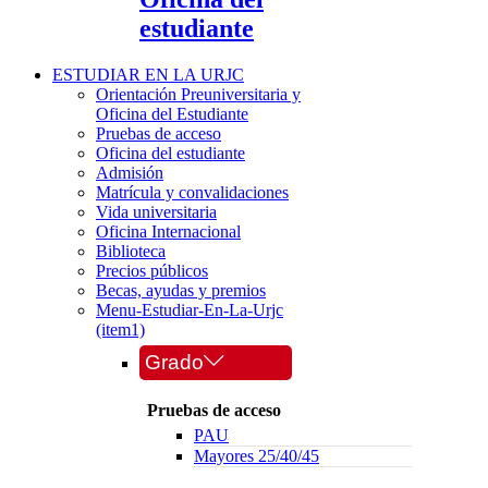
estudiante
ESTUDIAR EN LA URJC
Orientación Preuniversitaria y
Oficina del Estudiante
Pruebas de acceso
Oficina del estudiante
Admisión
Matrícula y convalidaciones
Vida universitaria
Oficina Internacional
Biblioteca
Precios públicos
Becas, ayudas y premios
Menu-Estudiar-En-La-Urjc
(item1)
Grado
Pruebas de acceso
PAU
Mayores 25/40/45