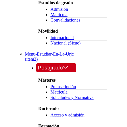
Estudios de grado
Admisión
Matrícula
Convalidaciones
Movilidad
Internacional
Nacional (Sicue)
Menu-Estudiar-En-La-Urjc
(item2)
Postgrado
Másteres
Preinscripción
Matrícula
Solicitudes y Normativa
Doctorado
Acceso y admisión
Formación