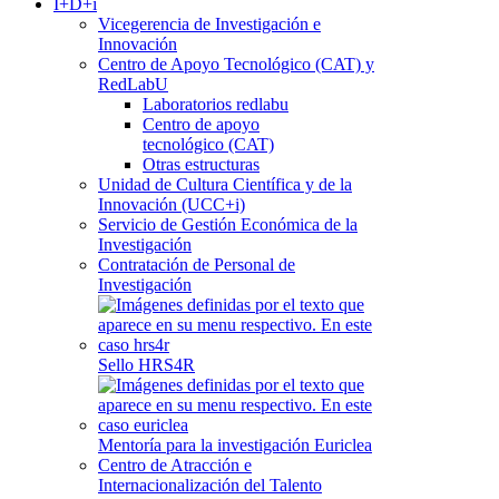
I+D+i
Vicegerencia de Investigación e
Innovación
Centro de Apoyo Tecnológico (CAT) y
RedLabU
Laboratorios redlabu
Centro de apoyo
tecnológico (CAT)
Otras estructuras
Unidad de Cultura Científica y de la
Innovación (UCC+i)
Servicio de Gestión Económica de la
Investigación
Contratación de Personal de
Investigación
Sello HRS4R
Mentoría para la investigación Euriclea
Centro de Atracción e
Internacionalización del Talento