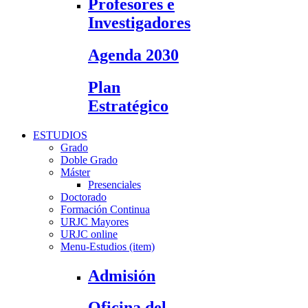
Profesores e
Investigadores
Agenda 2030
Plan
Estratégico
ESTUDIOS
Grado
Doble Grado
Máster
Presenciales
Doctorado
Formación Continua
URJC Mayores
URJC online
Menu-Estudios (item)
Admisión
Oficina del