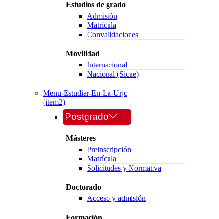
Estudios de grado
Admisión
Matrícula
Convalidaciones
Movilidad
Internacional
Nacional (Sicue)
Menu-Estudiar-En-La-Urjc
(item2)
Postgrado
Másteres
Preinscripción
Matrícula
Solicitudes y Normativa
Doctorado
Acceso y admisión
Formación