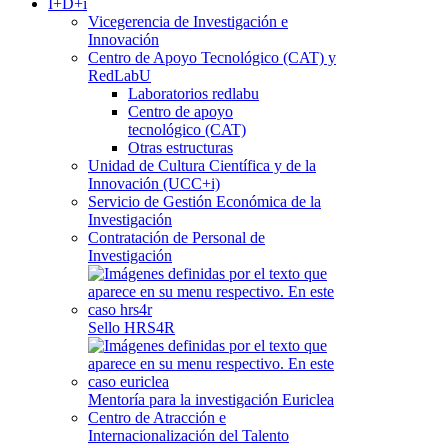
I+D+i
Vicegerencia de Investigación e
Innovación
Centro de Apoyo Tecnológico (CAT) y
RedLabU
Laboratorios redlabu
Centro de apoyo
tecnológico (CAT)
Otras estructuras
Unidad de Cultura Científica y de la
Innovación (UCC+i)
Servicio de Gestión Económica de la
Investigación
Contratación de Personal de
Investigación
Sello HRS4R
Mentoría para la investigación Euriclea
Centro de Atracción e
Internacionalización del Talento