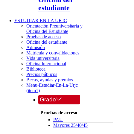
estudiante
ESTUDIAR EN LA URJC
Orientación Preuniversitaria y
Oficina del Estudiante
Pruebas de acceso
Oficina del estudiante
Admisión
Matrícula y convalidaciones
Vida universitaria
Oficina Internacional
Biblioteca
Precios públicos
Becas, ayudas y premios
Menu-Estudiar-En-La-Urjc
(item1)
Grado
Pruebas de acceso
PAU
Mayores 25/40/45