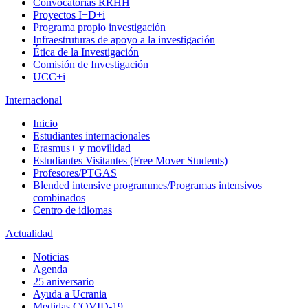
Convocatorias RRHH
Proyectos I+D+i
Programa propio investigación
Infraestruturas de apoyo a la investigación
Ética de la Investigación
Comisión de Investigación
UCC+i
Internacional
Inicio
Estudiantes internacionales
Erasmus+ y movilidad
Estudiantes Visitantes (Free Mover Students)
Profesores/PTGAS
Blended intensive programmes/Programas intensivos
combinados
Centro de idiomas
Actualidad
Noticias
Agenda
25 aniversario
Ayuda a Ucrania
Medidas COVID-19