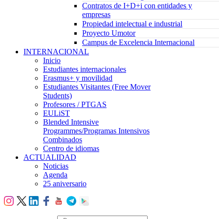
Contratos de I+D+i con entidades y
empresas
Propiedad intelectual e industrial
Proyecto Umotor
Campus de Excelencia Internacional
INTERNACIONAL
Inicio
Estudiantes internacionales
Erasmus+ y movilidad
Estudiantes Visitantes (Free Mover
Students)
Profesores / PTGAS
EULiST
Blended Intensive
Programmes/Programas Intensivos
Combinados
Centro de idiomas
ACTUALIDAD
Noticias
Agenda
25 aniversario