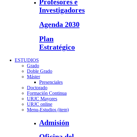
Profesores e
Investigadores
Agenda 2030
Plan
Estratégico
ESTUDIOS
Grado
Doble Grado
Máster
Presenciales
Doctorado
Formación Continua
URJC Mayores
URJC online
Menu-Estudios (item)
Admisión
Oficina del