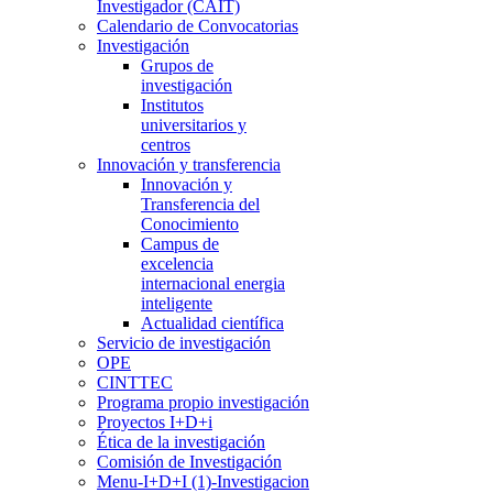
Investigador (CAIT)
Calendario de Convocatorias
Investigación
Grupos de
investigación
Institutos
universitarios y
centros
Innovación y transferencia
Innovación y
Transferencia del
Conocimiento
Campus de
excelencia
internacional energia
inteligente
Actualidad científica
Servicio de investigación
OPE
CINTTEC
Programa propio investigación
Proyectos I+D+i
Ética de la investigación
Comisión de Investigación
Menu-I+D+I (1)-Investigacion