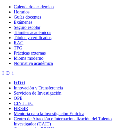
Calendario académico
Horarios
Guías docentes
Exámenes
Seguro escolar
Trámites académicos
Títulos y certificados
RAC
TFG
Prácticas externas
Idioma moderno
Normativa académica
I+D+i
I+D+i
Innovación y Transferencia
Servicion de Investigación
OPE
CINTTEC
HRS4R
Mentoría para la Investigación Euriclea
Centro de Atracción e Internacionalización del Talento
Investigador (CAIT)