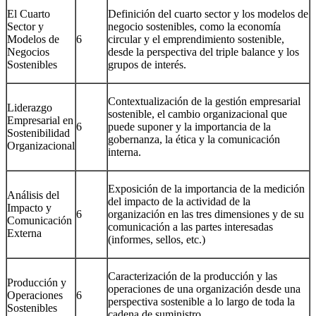
El Cuarto
Definición del cuarto sector y los modelos de
Sector y
negocio sostenibles, como la economía
Modelos de
6
circular y el emprendimiento sostenible,
Negocios
desde la perspectiva del triple balance y los
Sostenibles
grupos de interés.
Contextualización de la gestión empresarial
Liderazgo
sostenible, el cambio organizacional que
Empresarial en
6
puede suponer y la importancia de la
Sostenibilidad
gobernanza, la ética y la comunicación
Organizacional
interna.
Exposición de la importancia de la medición
Análisis del
del impacto de la actividad de la
Impacto y
6
organización en las tres dimensiones y de su
Comunicación
comunicación a las partes interesadas
Externa
(informes, sellos, etc.)
Caracterización de la producción y las
Producción y
operaciones de una organización desde una
Operaciones
6
perspectiva sostenible a lo largo de toda la
Sostenibles
cadena de suministro.