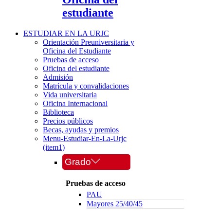
estudiante
ESTUDIAR EN LA URJC
Orientación Preuniversitaria y
Oficina del Estudiante
Pruebas de acceso
Oficina del estudiante
Admisión
Matrícula y convalidaciones
Vida universitaria
Oficina Internacional
Biblioteca
Precios públicos
Becas, ayudas y premios
Menu-Estudiar-En-La-Urjc
(item1)
Grado
Pruebas de acceso
PAU
Mayores 25/40/45