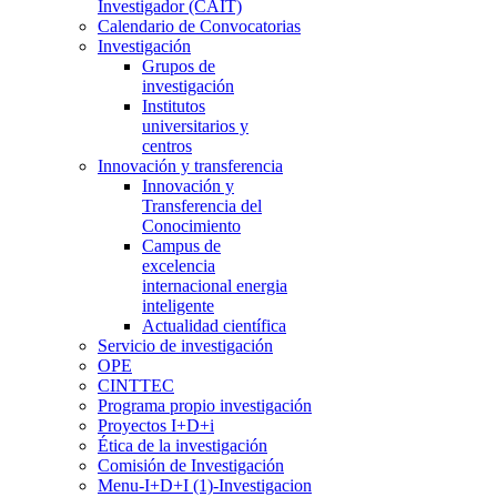
Investigador (CAIT)
Calendario de Convocatorias
Investigación
Grupos de
investigación
Institutos
universitarios y
centros
Innovación y transferencia
Innovación y
Transferencia del
Conocimiento
Campus de
excelencia
internacional energia
inteligente
Actualidad científica
Servicio de investigación
OPE
CINTTEC
Programa propio investigación
Proyectos I+D+i
Ética de la investigación
Comisión de Investigación
Menu-I+D+I (1)-Investigacion