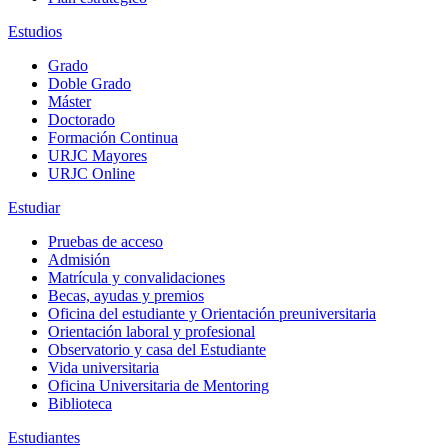
Estudios
Grado
Doble Grado
Máster
Doctorado
Formación Continua
URJC Mayores
URJC Online
Estudiar
Pruebas de acceso
Admisión
Matrícula y convalidaciones
Becas, ayudas y premios
Oficina del estudiante y Orientación preuniversitaria
Orientación laboral y profesional
Observatorio y casa del Estudiante
Vida universitaria
Oficina Universitaria de Mentoring
Biblioteca
Estudiantes