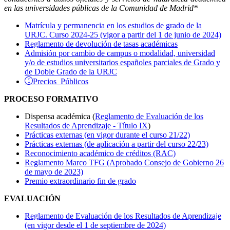
en las universidades públicas de la Comunidad de Madrid*
Matrícula y permanencia en los estudios de grado de la
URJC. Curso 2024-25 (vigor a partir del 1 de junio de 2024)
Reglamento de devolución de tasas académicas
Admisión por cambio de campus o modalidad, universidad
y/o de estudios universitarios españoles parciales de Grado y
de Doble Grado de la URJC
Precios Públicos
PROCESO FORMATIVO
Dispensa académica (
Reglamento de Evaluación de los
Resultados de Aprendizaje - Título IX
)
Prácticas externas (en vigor durante el curso 21/22)
Prácticas externas (de aplicación a partir del curso 22/23)
Reconocimiento académico de créditos (RAC)
Reglamento Marco TFG (Aprobado Consejo de Gobierno 26
de mayo de 2023)
Premio extraordinario fin de grado
EVALUACIÓN
Reglamento de Evaluación de los Resultados de Aprendizaje
(en vigor desde el 1 de septiembre de 2024)