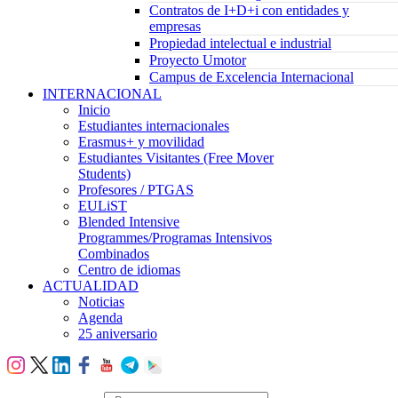
Contratos de I+D+i con entidades y
empresas
Propiedad intelectual e industrial
Proyecto Umotor
Campus de Excelencia Internacional
INTERNACIONAL
Inicio
Estudiantes internacionales
Erasmus+ y movilidad
Estudiantes Visitantes (Free Mover
Students)
Profesores / PTGAS
EULiST
Blended Intensive
Programmes/Programas Intensivos
Combinados
Centro de idiomas
ACTUALIDAD
Noticias
Agenda
25 aniversario