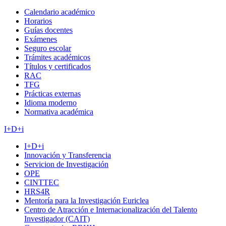
Calendario académico
Horarios
Guías docentes
Exámenes
Seguro escolar
Trámites académicos
Títulos y certificados
RAC
TFG
Prácticas externas
Idioma moderno
Normativa académica
I+D+i
I+D+i
Innovación y Transferencia
Servicion de Investigación
OPE
CINTTEC
HRS4R
Mentoría para la Investigación Euriclea
Centro de Atracción e Internacionalización del Talento
Investigador (CAIT)