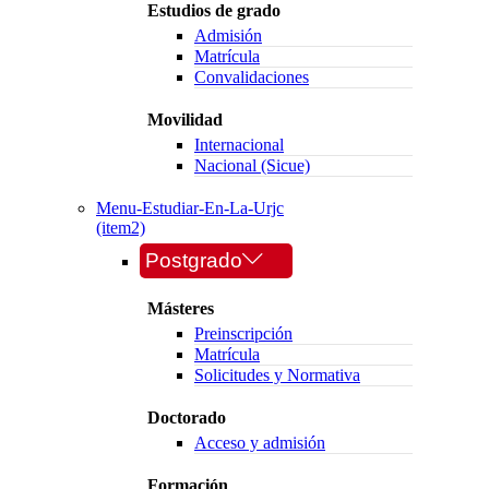
Estudios de grado
Admisión
Matrícula
Convalidaciones
Movilidad
Internacional
Nacional (Sicue)
Menu-Estudiar-En-La-Urjc
(item2)
Postgrado
Másteres
Preinscripción
Matrícula
Solicitudes y Normativa
Doctorado
Acceso y admisión
Formación