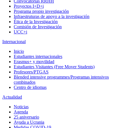
Convocatorias RRHH
Proyectos I+D+i
Programa propio investigación
Infraestruturas de apoyo a la investigación
Ética de la Investigación
Comisión de Investigación
UCC+i
Internacional
Inicio
Estudiantes internacionales
Erasmus+ y movilidad
Estudiantes Visitantes (Free Mover Students)
Profesores/PTGAS
Blended intensive programmes/Programas intensivos
combinados
Centro de idiomas
Actualidad
Noticias
Agenda
25 aniversario
Ayuda a Ucrania
Medidas COVID-19