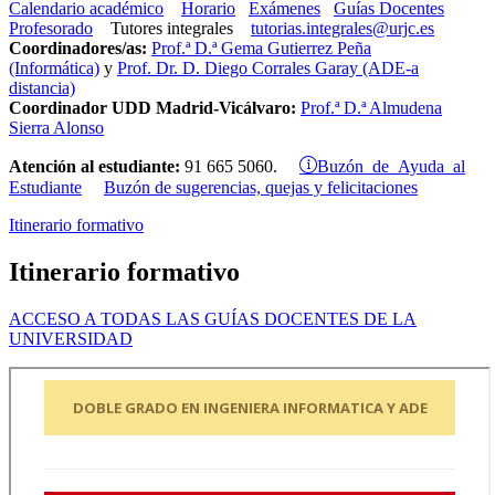
Calendario académico
Horario
Exámenes
Guías Docentes
Profesorado
Tutores integrales
tutorias.integrales@urjc.es
Coordinadores/as:
Prof.ª D.ª Gema Gutierrez Peña
(Informática)
y
Prof. Dr. D. Diego Corrales Garay (ADE-a
distancia)
Coordinador UDD Madrid-Vicálvaro:
Prof.ª D.ª Almudena
Sierra Alonso
Buzón de Ayuda al
Atención al estudiante:
91 665 5060.
Estudiante
Buzón de sugerencias, quejas y felicitaciones
Itinerario formativo
Itinerario formativo
ACCESO A TODAS LAS GUÍAS DOCENTES DE LA
UNIVERSIDAD