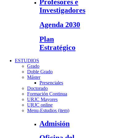
Profesores e
Investigadores
Agenda 2030
Plan
Estratégico
ESTUDIOS
Grado
Doble Grado
Máster
Presenciales
Doctorado
Formación Continua
URJC Mayores
URJC online
Menu-Estudios (item)
Admisión
Oficina del