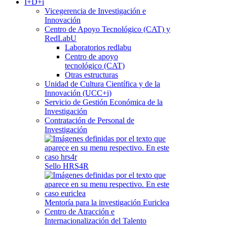
I+D+i
Vicegerencia de Investigación e
Innovación
Centro de Apoyo Tecnológico (CAT) y
RedLabU
Laboratorios redlabu
Centro de apoyo
tecnológico (CAT)
Otras estructuras
Unidad de Cultura Científica y de la
Innovación (UCC+i)
Servicio de Gestión Económica de la
Investigación
Contratación de Personal de
Investigación
Sello HRS4R
Mentoría para la investigación Euriclea
Centro de Atracción e
Internacionalización del Talento