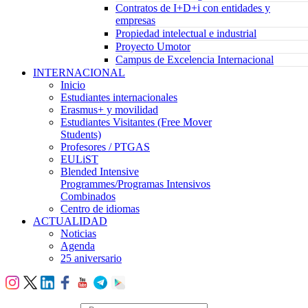
Contratos de I+D+i con entidades y
empresas
Propiedad intelectual e industrial
Proyecto Umotor
Campus de Excelencia Internacional
INTERNACIONAL
Inicio
Estudiantes internacionales
Erasmus+ y movilidad
Estudiantes Visitantes (Free Mover
Students)
Profesores / PTGAS
EULiST
Blended Intensive
Programmes/Programas Intensivos
Combinados
Centro de idiomas
ACTUALIDAD
Noticias
Agenda
25 aniversario