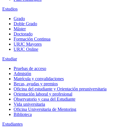
Estudios
Grado
Doble Grado
Máster
Doctorado
Formación Continua
URJC Mayores
URJC Online
Estudiar
Pruebas de acceso
Admisión
Matrícula y convalidaciones
Becas, ayudas y premios
Oficina del estudiante y Orientación preuniversitaria
Orientación laboral y profesional
Observatorio y casa del Estudiante
Vida universitaria
Oficina Universitaria de Mentoring
Biblioteca
Estudiantes