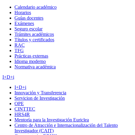
Calendario académico
Horarios
Guías docentes
Exámenes
Seguro escolar
Trámites académicos
Títulos y certificados
RAC
TFG
Prácticas externas
Idioma moderno
Normativa académica
I+D+i
I+D+i
Innovación y Transferencia
Servicion de Investigación
OPE
CINTTEC
HRS4R
Mentoría para la Investigación Euriclea
Centro de Atracción e Internacionalización del Talento
Investigador (CAIT)