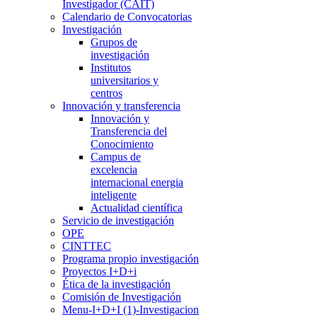
Investigador (CAIT)
Calendario de Convocatorias
Investigación
Grupos de
investigación
Institutos
universitarios y
centros
Innovación y transferencia
Innovación y
Transferencia del
Conocimiento
Campus de
excelencia
internacional energia
inteligente
Actualidad científica
Servicio de investigación
OPE
CINTTEC
Programa propio investigación
Proyectos I+D+i
Ética de la investigación
Comisión de Investigación
Menu-I+D+I (1)-Investigacion