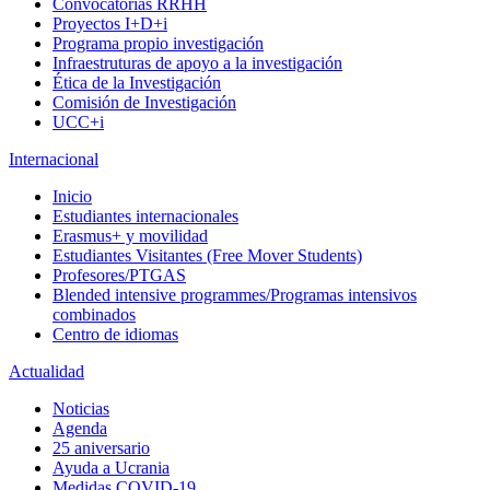
Convocatorias RRHH
Proyectos I+D+i
Programa propio investigación
Infraestruturas de apoyo a la investigación
Ética de la Investigación
Comisión de Investigación
UCC+i
Internacional
Inicio
Estudiantes internacionales
Erasmus+ y movilidad
Estudiantes Visitantes (Free Mover Students)
Profesores/PTGAS
Blended intensive programmes/Programas intensivos
combinados
Centro de idiomas
Actualidad
Noticias
Agenda
25 aniversario
Ayuda a Ucrania
Medidas COVID-19