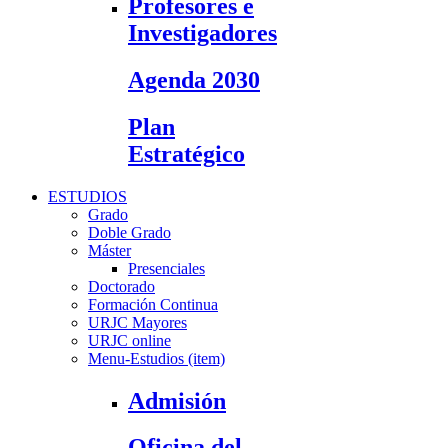
Profesores e
Investigadores
Agenda 2030
Plan
Estratégico
ESTUDIOS
Grado
Doble Grado
Máster
Presenciales
Doctorado
Formación Continua
URJC Mayores
URJC online
Menu-Estudios (item)
Admisión
Oficina del