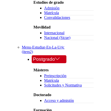
Estudios de grado
Admisión
Matrícula
Convalidaciones
Movilidad
Internacional
Nacional (Sicue)
Menu-Estudiar-En-La-Urjc
(item2)
Postgrado
Másteres
Preinscripción
Matrícula
Solicitudes y Normativa
Doctorado
Acceso y admisión
Formación