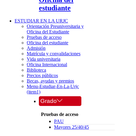
estudiante
ESTUDIAR EN LA URJC
Orientación Preuniversitaria y
Oficina del Estudiante
Pruebas de acceso
Oficina del estudiante
Admisión
Matrícula y convalidaciones
Vida universitaria
Oficina Internacional
Biblioteca
Precios públicos
Becas, ayudas y premios
Menu-Estudiar-En-La-Urjc
(item1)
Grado
Pruebas de acceso
PAU
Mayores 25/40/45