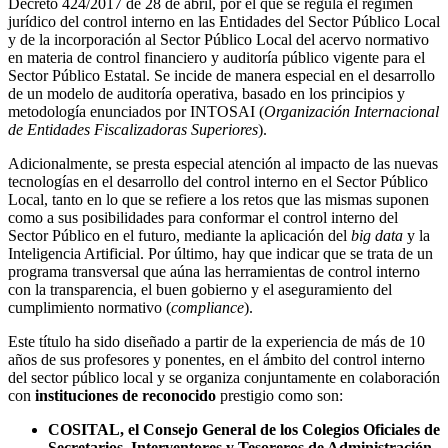
Decreto 424/2017 de 28 de abril, por el que se regula el régimen
jurídico del control interno en las Entidades del Sector Público Local
y de la incorporación al Sector Público Local del acervo normativo
en materia de control financiero y auditoría público vigente para el
Sector Público Estatal. Se incide de manera especial en el desarrollo
de un modelo de auditoría operativa, basado en los principios y
metodología enunciados por INTOSAI (
Organización Internacional
de Entidades Fiscalizadoras Superiores
).
Adicionalmente, se presta especial atención al impacto de las nuevas
tecnologías en el desarrollo del control interno en el Sector Público
Local, tanto en lo que se refiere a los retos que las mismas suponen
como a sus posibilidades para conformar el control interno del
Sector Público en el futuro, mediante la aplicación del
big data
y la
Inteligencia Artificial. Por último, hay que indicar que se trata de un
programa transversal que aúna las herramientas de control interno
con la transparencia, el buen gobierno y el aseguramiento del
cumplimiento normativo (
compliance
).
Este título ha sido diseñado a partir de la experiencia de más de 10
años de sus profesores y ponentes, en el ámbito del control interno
del sector público local y se organiza conjuntamente en colaboración
con
instituciones de reconocido
prestigio como son:
COSITAL, el Consejo General de los Colegios Oficiales de
Secretarios, Interventores y Tesoreros de Administración