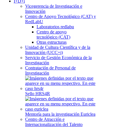
I+D+i
Vicegerencia de Investigación e
Innovación
Centro de Apoyo Tecnológico (CAT) y
RedLabU
Laboratorios redlabu
Centro de apoyo
tecnológico (CAT)
Otras estructuras
Unidad de Cultura Científica y de la
Innovación (UCC+i)
Servicio de Gestión Económica de la
Investigación
Contratación de Personal de
Investigación
Sello HRS4R
Mentoría para la investigación Euriclea
Centro de Atracción e
Internacionalización del Talento