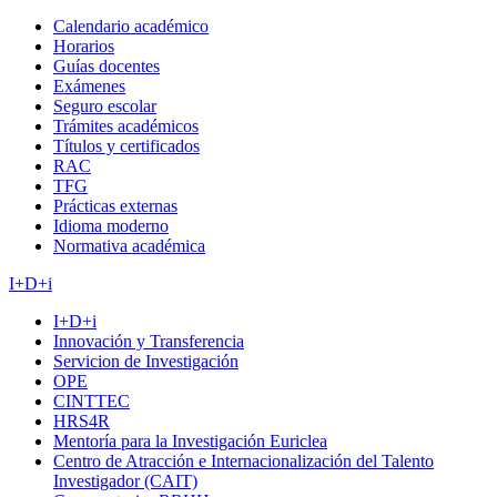
Calendario académico
Horarios
Guías docentes
Exámenes
Seguro escolar
Trámites académicos
Títulos y certificados
RAC
TFG
Prácticas externas
Idioma moderno
Normativa académica
I+D+i
I+D+i
Innovación y Transferencia
Servicion de Investigación
OPE
CINTTEC
HRS4R
Mentoría para la Investigación Euriclea
Centro de Atracción e Internacionalización del Talento
Investigador (CAIT)