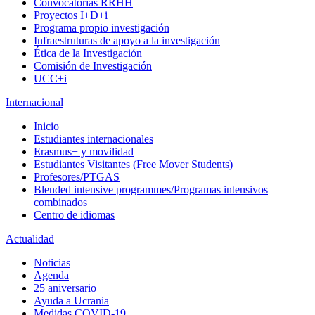
Convocatorias RRHH
Proyectos I+D+i
Programa propio investigación
Infraestruturas de apoyo a la investigación
Ética de la Investigación
Comisión de Investigación
UCC+i
Internacional
Inicio
Estudiantes internacionales
Erasmus+ y movilidad
Estudiantes Visitantes (Free Mover Students)
Profesores/PTGAS
Blended intensive programmes/Programas intensivos
combinados
Centro de idiomas
Actualidad
Noticias
Agenda
25 aniversario
Ayuda a Ucrania
Medidas COVID-19