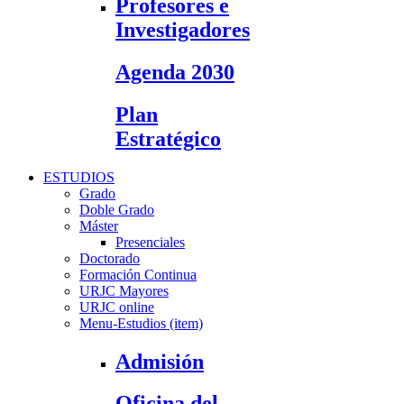
Profesores e
Investigadores
Agenda 2030
Plan
Estratégico
ESTUDIOS
Grado
Doble Grado
Máster
Presenciales
Doctorado
Formación Continua
URJC Mayores
URJC online
Menu-Estudios (item)
Admisión
Oficina del