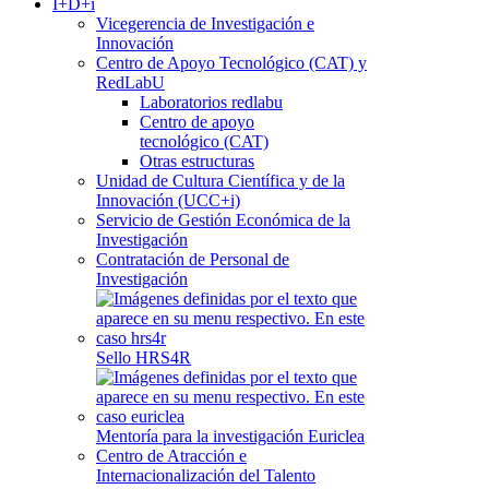
I+D+i
Vicegerencia de Investigación e
Innovación
Centro de Apoyo Tecnológico (CAT) y
RedLabU
Laboratorios redlabu
Centro de apoyo
tecnológico (CAT)
Otras estructuras
Unidad de Cultura Científica y de la
Innovación (UCC+i)
Servicio de Gestión Económica de la
Investigación
Contratación de Personal de
Investigación
Sello HRS4R
Mentoría para la investigación Euriclea
Centro de Atracción e
Internacionalización del Talento