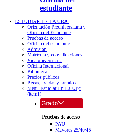
estudiante
ESTUDIAR EN LA URJC
Orientación Preuniversitaria y
Oficina del Estudiante
Pruebas de acceso
Oficina del estudiante
Admisión
Matrícula y convalidaciones
Vida universitaria
Oficina Internacional
Biblioteca
Precios públicos
Becas, ayudas y premios
Menu-Estudiar-En-La-Urjc
(item1)
Grado
Pruebas de acceso
PAU
Mayores 25/40/45