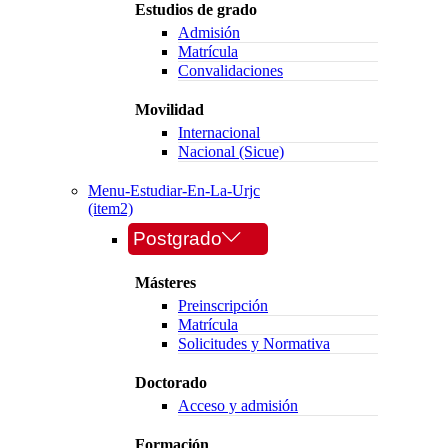
Estudios de grado
Admisión
Matrícula
Convalidaciones
Movilidad
Internacional
Nacional (Sicue)
Menu-Estudiar-En-La-Urjc
(item2)
Postgrado
Másteres
Preinscripción
Matrícula
Solicitudes y Normativa
Doctorado
Acceso y admisión
Formación