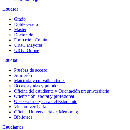
Estudios
Grado
Doble Grado
Máster
Doctorado
Formación Continua
URJC Mayores
URJC Online
Estudiar
Pruebas de acceso
Admisión
Matrícula y convalidaciones
Becas, ayudas y premios
Oficina del estudiante y Orientación preuniversitaria
Orientación laboral y profesional
Observatorio y casa del Estudiante
Vida universitaria
Oficina Universitaria de Mentoring
Biblioteca
Estudiantes