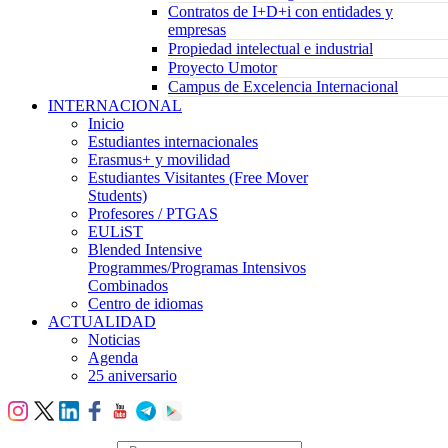
Contratos de I+D+i con entidades y
empresas
Propiedad intelectual e industrial
Proyecto Umotor
Campus de Excelencia Internacional
INTERNACIONAL
Inicio
Estudiantes internacionales
Erasmus+ y movilidad
Estudiantes Visitantes (Free Mover
Students)
Profesores / PTGAS
EULiST
Blended Intensive
Programmes/Programas Intensivos
Combinados
Centro de idiomas
ACTUALIDAD
Noticias
Agenda
25 aniversario