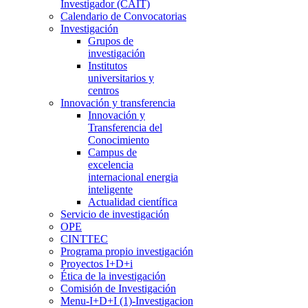
Investigador (CAIT)
Calendario de Convocatorias
Investigación
Grupos de
investigación
Institutos
universitarios y
centros
Innovación y transferencia
Innovación y
Transferencia del
Conocimiento
Campus de
excelencia
internacional energia
inteligente
Actualidad científica
Servicio de investigación
OPE
CINTTEC
Programa propio investigación
Proyectos I+D+i
Ética de la investigación
Comisión de Investigación
Menu-I+D+I (1)-Investigacion