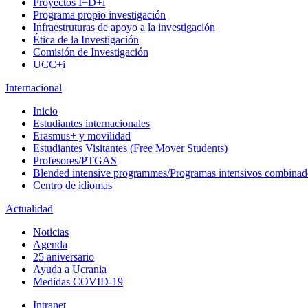
Proyectos I+D+i
Programa propio investigación
Infraestruturas de apoyo a la investigación
Ética de la Investigación
Comisión de Investigación
UCC+i
Internacional
Inicio
Estudiantes internacionales
Erasmus+ y movilidad
Estudiantes Visitantes (Free Mover Students)
Profesores/PTGAS
Blended intensive programmes/Programas intensivos combinad
Centro de idiomas
Actualidad
Noticias
Agenda
25 aniversario
Ayuda a Ucrania
Medidas COVID-19
Intranet