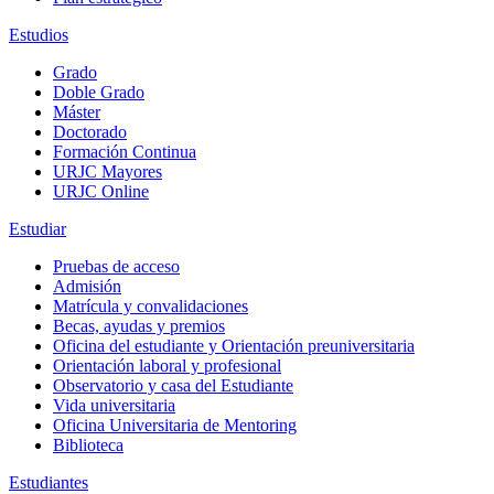
Estudios
Grado
Doble Grado
Máster
Doctorado
Formación Continua
URJC Mayores
URJC Online
Estudiar
Pruebas de acceso
Admisión
Matrícula y convalidaciones
Becas, ayudas y premios
Oficina del estudiante y Orientación preuniversitaria
Orientación laboral y profesional
Observatorio y casa del Estudiante
Vida universitaria
Oficina Universitaria de Mentoring
Biblioteca
Estudiantes