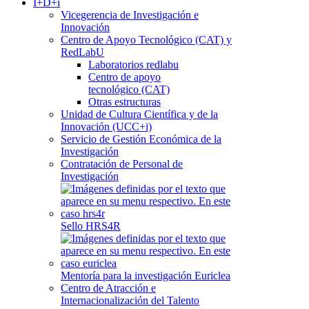
I+D+i
Vicegerencia de Investigación e
Innovación
Centro de Apoyo Tecnológico (CAT) y
RedLabU
Laboratorios redlabu
Centro de apoyo
tecnológico (CAT)
Otras estructuras
Unidad de Cultura Científica y de la
Innovación (UCC+i)
Servicio de Gestión Económica de la
Investigación
Contratación de Personal de
Investigación
Sello HRS4R
Mentoría para la investigación Euriclea
Centro de Atracción e
Internacionalización del Talento