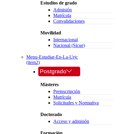
Estudios de grado
Admisión
Matrícula
Convalidaciones
Movilidad
Internacional
Nacional (Sicue)
Menu-Estudiar-En-La-Urjc
(item2)
Postgrado
Másteres
Preinscripción
Matrícula
Solicitudes y Normativa
Doctorado
Acceso y admisión
Formación