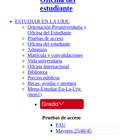
estudiante
ESTUDIAR EN LA URJC
Orientación Preuniversitaria y
Oficina del Estudiante
Pruebas de acceso
Oficina del estudiante
Admisión
Matrícula y convalidaciones
Vida universitaria
Oficina Internacional
Biblioteca
Precios públicos
Becas, ayudas y premios
Menu-Estudiar-En-La-Urjc
(item1)
Grado
Pruebas de acceso
PAU
Mayores 25/40/45