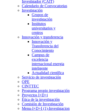
Investigador (CAIT)
Calendario de Convocatorias
Investigación
Grupos de
investigación
Institutos
universitarios y
centros
Innovación y transferencia
Innovación y
Transferencia del
Conocimiento
Campus de
excelencia
internacional energia
inteligente
Actualidad científica
Servicio de investigación
OPE
CINTTEC
Programa propio investigación
Proyectos I+D+i
Ética de la investigación
Comisión de Investigación
Menu-I+D+I (1)-Investigacion