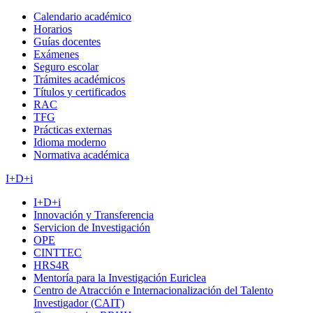
Calendario académico
Horarios
Guías docentes
Exámenes
Seguro escolar
Trámites académicos
Títulos y certificados
RAC
TFG
Prácticas externas
Idioma moderno
Normativa académica
I+D+i
I+D+i
Innovación y Transferencia
Servicion de Investigación
OPE
CINTTEC
HRS4R
Mentoría para la Investigación Euriclea
Centro de Atracción e Internacionalización del Talento
Investigador (CAIT)