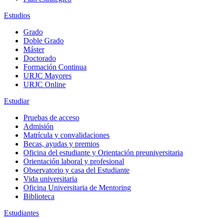
Estudios
Grado
Doble Grado
Máster
Doctorado
Formación Continua
URJC Mayores
URJC Online
Estudiar
Pruebas de acceso
Admisión
Matrícula y convalidaciones
Becas, ayudas y premios
Oficina del estudiante y Orientación preuniversitaria
Orientación laboral y profesional
Observatorio y casa del Estudiante
Vida universitaria
Oficina Universitaria de Mentoring
Biblioteca
Estudiantes