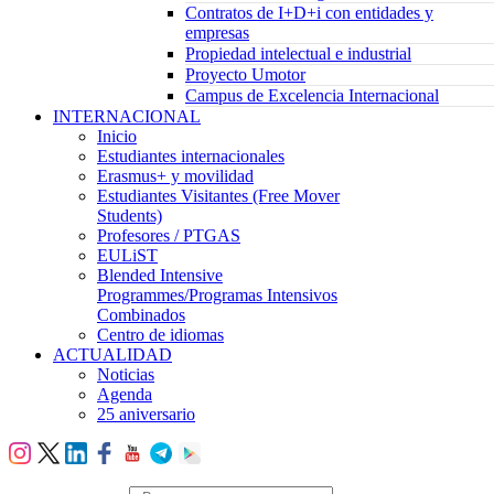
Contratos de I+D+i con entidades y
empresas
Propiedad intelectual e industrial
Proyecto Umotor
Campus de Excelencia Internacional
INTERNACIONAL
Inicio
Estudiantes internacionales
Erasmus+ y movilidad
Estudiantes Visitantes (Free Mover
Students)
Profesores / PTGAS
EULiST
Blended Intensive
Programmes/Programas Intensivos
Combinados
Centro de idiomas
ACTUALIDAD
Noticias
Agenda
25 aniversario