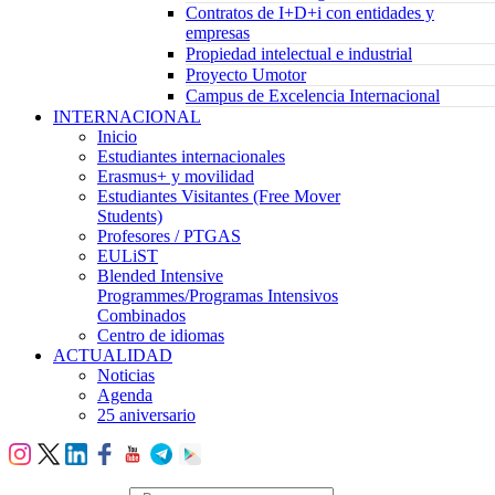
Contratos de I+D+i con entidades y
empresas
Propiedad intelectual e industrial
Proyecto Umotor
Campus de Excelencia Internacional
INTERNACIONAL
Inicio
Estudiantes internacionales
Erasmus+ y movilidad
Estudiantes Visitantes (Free Mover
Students)
Profesores / PTGAS
EULiST
Blended Intensive
Programmes/Programas Intensivos
Combinados
Centro de idiomas
ACTUALIDAD
Noticias
Agenda
25 aniversario