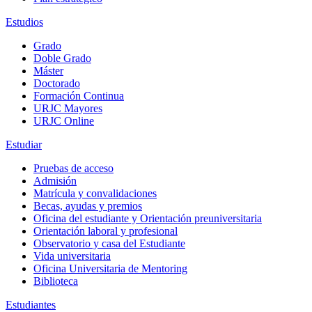
Estudios
Grado
Doble Grado
Máster
Doctorado
Formación Continua
URJC Mayores
URJC Online
Estudiar
Pruebas de acceso
Admisión
Matrícula y convalidaciones
Becas, ayudas y premios
Oficina del estudiante y Orientación preuniversitaria
Orientación laboral y profesional
Observatorio y casa del Estudiante
Vida universitaria
Oficina Universitaria de Mentoring
Biblioteca
Estudiantes