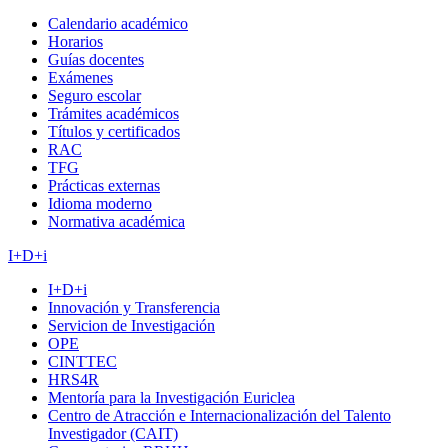
Calendario académico
Horarios
Guías docentes
Exámenes
Seguro escolar
Trámites académicos
Títulos y certificados
RAC
TFG
Prácticas externas
Idioma moderno
Normativa académica
I+D+i
I+D+i
Innovación y Transferencia
Servicion de Investigación
OPE
CINTTEC
HRS4R
Mentoría para la Investigación Euriclea
Centro de Atracción e Internacionalización del Talento
Investigador (CAIT)