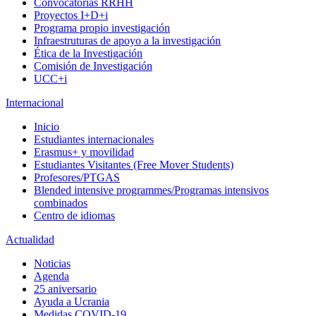
Convocatorias RRHH
Proyectos I+D+i
Programa propio investigación
Infraestruturas de apoyo a la investigación
Ética de la Investigación
Comisión de Investigación
UCC+i
Internacional
Inicio
Estudiantes internacionales
Erasmus+ y movilidad
Estudiantes Visitantes (Free Mover Students)
Profesores/PTGAS
Blended intensive programmes/Programas intensivos
combinados
Centro de idiomas
Actualidad
Noticias
Agenda
25 aniversario
Ayuda a Ucrania
Medidas COVID-19