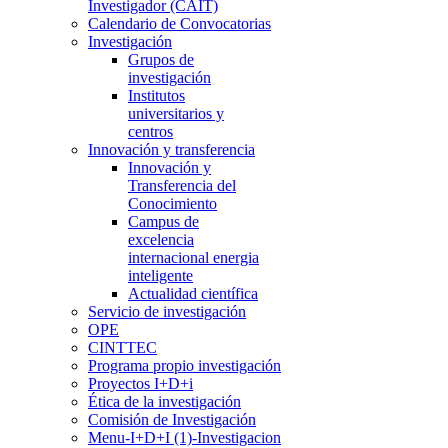
Investigador (CAIT)
Calendario de Convocatorias
Investigación
Grupos de
investigación
Institutos
universitarios y
centros
Innovación y transferencia
Innovación y
Transferencia del
Conocimiento
Campus de
excelencia
internacional energia
inteligente
Actualidad científica
Servicio de investigación
OPE
CINTTEC
Programa propio investigación
Proyectos I+D+i
Ética de la investigación
Comisión de Investigación
Menu-I+D+I (1)-Investigacion