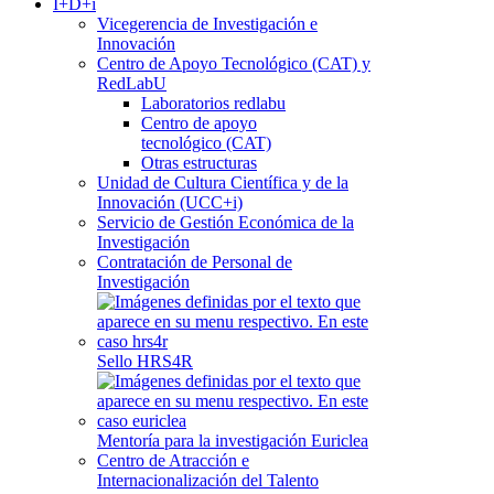
I+D+i
Vicegerencia de Investigación e
Innovación
Centro de Apoyo Tecnológico (CAT) y
RedLabU
Laboratorios redlabu
Centro de apoyo
tecnológico (CAT)
Otras estructuras
Unidad de Cultura Científica y de la
Innovación (UCC+i)
Servicio de Gestión Económica de la
Investigación
Contratación de Personal de
Investigación
Sello HRS4R
Mentoría para la investigación Euriclea
Centro de Atracción e
Internacionalización del Talento