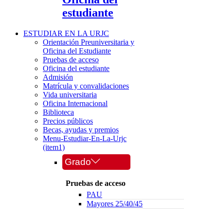
estudiante
ESTUDIAR EN LA URJC
Orientación Preuniversitaria y
Oficina del Estudiante
Pruebas de acceso
Oficina del estudiante
Admisión
Matrícula y convalidaciones
Vida universitaria
Oficina Internacional
Biblioteca
Precios públicos
Becas, ayudas y premios
Menu-Estudiar-En-La-Urjc
(item1)
Grado
Pruebas de acceso
PAU
Mayores 25/40/45