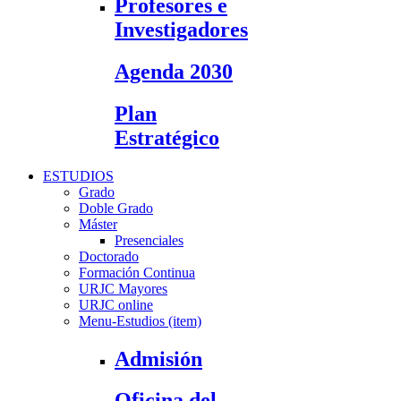
Profesores e
Investigadores
Agenda 2030
Plan
Estratégico
ESTUDIOS
Grado
Doble Grado
Máster
Presenciales
Doctorado
Formación Continua
URJC Mayores
URJC online
Menu-Estudios (item)
Admisión
Oficina del