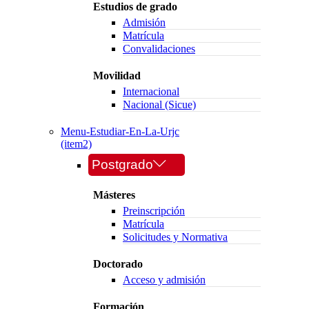
Estudios de grado
Admisión
Matrícula
Convalidaciones
Movilidad
Internacional
Nacional (Sicue)
Menu-Estudiar-En-La-Urjc
(item2)
Postgrado
Másteres
Preinscripción
Matrícula
Solicitudes y Normativa
Doctorado
Acceso y admisión
Formación