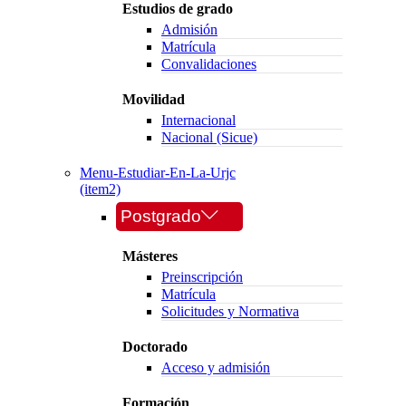
Estudios de grado
Admisión
Matrícula
Convalidaciones
Movilidad
Internacional
Nacional (Sicue)
Menu-Estudiar-En-La-Urjc
(item2)
Postgrado
Másteres
Preinscripción
Matrícula
Solicitudes y Normativa
Doctorado
Acceso y admisión
Formación