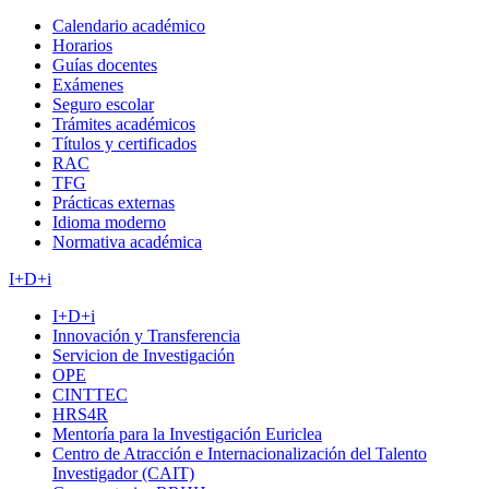
Calendario académico
Horarios
Guías docentes
Exámenes
Seguro escolar
Trámites académicos
Títulos y certificados
RAC
TFG
Prácticas externas
Idioma moderno
Normativa académica
I+D+i
I+D+i
Innovación y Transferencia
Servicion de Investigación
OPE
CINTTEC
HRS4R
Mentoría para la Investigación Euriclea
Centro de Atracción e Internacionalización del Talento
Investigador (CAIT)