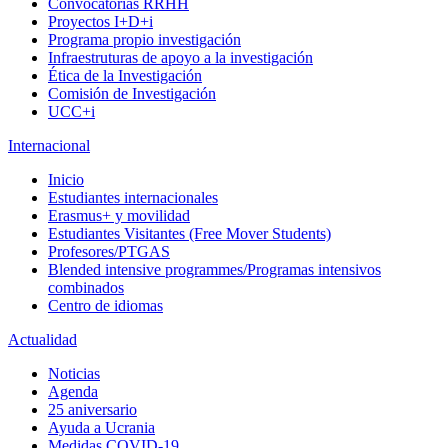
Convocatorias RRHH
Proyectos I+D+i
Programa propio investigación
Infraestruturas de apoyo a la investigación
Ética de la Investigación
Comisión de Investigación
UCC+i
Internacional
Inicio
Estudiantes internacionales
Erasmus+ y movilidad
Estudiantes Visitantes (Free Mover Students)
Profesores/PTGAS
Blended intensive programmes/Programas intensivos
combinados
Centro de idiomas
Actualidad
Noticias
Agenda
25 aniversario
Ayuda a Ucrania
Medidas COVID-19