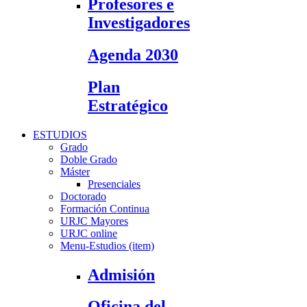
Profesores e
Investigadores
Agenda 2030
Plan
Estratégico
ESTUDIOS
Grado
Doble Grado
Máster
Presenciales
Doctorado
Formación Continua
URJC Mayores
URJC online
Menu-Estudios (item)
Admisión
Oficina del