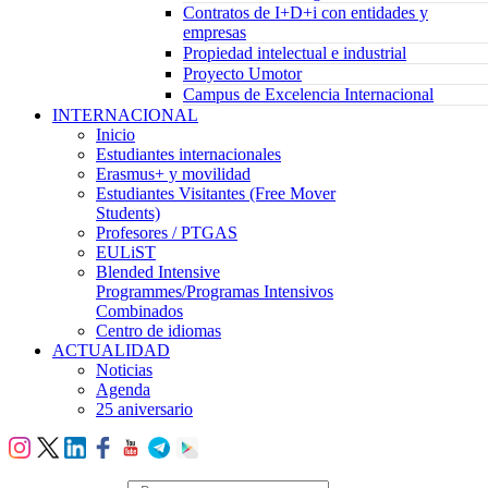
Contratos de I+D+i con entidades y
empresas
Propiedad intelectual e industrial
Proyecto Umotor
Campus de Excelencia Internacional
INTERNACIONAL
Inicio
Estudiantes internacionales
Erasmus+ y movilidad
Estudiantes Visitantes (Free Mover
Students)
Profesores / PTGAS
EULiST
Blended Intensive
Programmes/Programas Intensivos
Combinados
Centro de idiomas
ACTUALIDAD
Noticias
Agenda
25 aniversario