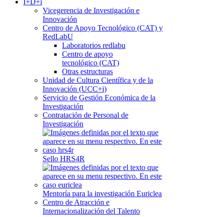
I+D+i
Vicegerencia de Investigación e
Innovación
Centro de Apoyo Tecnológico (CAT) y
RedLabU
Laboratorios redlabu
Centro de apoyo
tecnológico (CAT)
Otras estructuras
Unidad de Cultura Científica y de la
Innovación (UCC+i)
Servicio de Gestión Económica de la
Investigación
Contratación de Personal de
Investigación
Sello HRS4R
Mentoría para la investigación Euriclea
Centro de Atracción e
Internacionalización del Talento