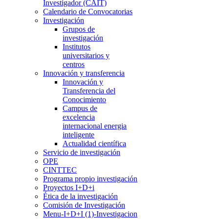
Investigador (CAIT)
Calendario de Convocatorias
Investigación
Grupos de
investigación
Institutos
universitarios y
centros
Innovación y transferencia
Innovación y
Transferencia del
Conocimiento
Campus de
excelencia
internacional energia
inteligente
Actualidad científica
Servicio de investigación
OPE
CINTTEC
Programa propio investigación
Proyectos I+D+i
Ética de la investigación
Comisión de Investigación
Menu-I+D+I (1)-Investigacion