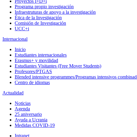
Proyectos I+D+i
Programa propio investigación
Infraestruturas de apoyo a la investigación
Ética de la Investigación
Comisión de Investigación
UCC+i
Internacional
Inicio
Estudiantes internacionales
Erasmus+ y movilidad
Estudiantes Visitantes (Free Mover Students)
Profesores/PTGAS
Blended intensive programmes/Programas intensivos combinad
Centro de idiomas
Actualidad
Noticias
Agenda
25 aniversario
Ayuda a Ucrania
Medidas COVID-19
Intranet