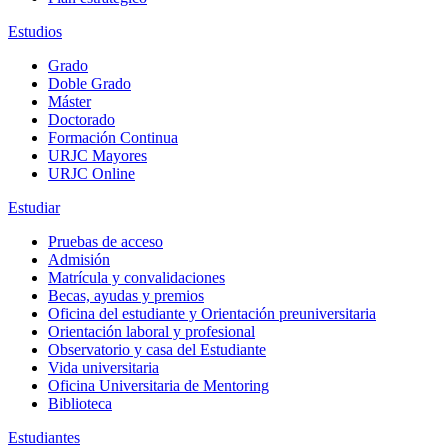
Estudios
Grado
Doble Grado
Máster
Doctorado
Formación Continua
URJC Mayores
URJC Online
Estudiar
Pruebas de acceso
Admisión
Matrícula y convalidaciones
Becas, ayudas y premios
Oficina del estudiante y Orientación preuniversitaria
Orientación laboral y profesional
Observatorio y casa del Estudiante
Vida universitaria
Oficina Universitaria de Mentoring
Biblioteca
Estudiantes