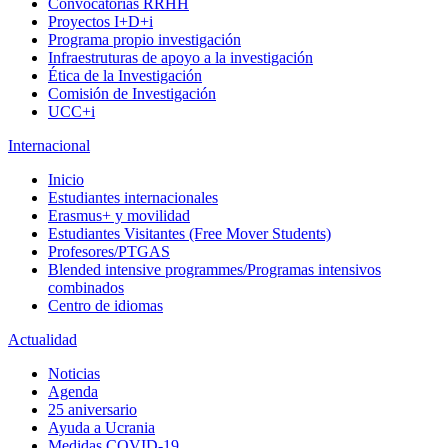
Convocatorias RRHH
Proyectos I+D+i
Programa propio investigación
Infraestruturas de apoyo a la investigación
Ética de la Investigación
Comisión de Investigación
UCC+i
Internacional
Inicio
Estudiantes internacionales
Erasmus+ y movilidad
Estudiantes Visitantes (Free Mover Students)
Profesores/PTGAS
Blended intensive programmes/Programas intensivos
combinados
Centro de idiomas
Actualidad
Noticias
Agenda
25 aniversario
Ayuda a Ucrania
Medidas COVID-19