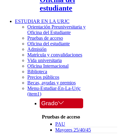
estudiante
ESTUDIAR EN LA URJC
Orientación Preuniversitaria y
Oficina del Estudiante
Pruebas de acceso
Oficina del estudiante
Admisión
Matrícula y convalidaciones
Vida universitaria
Oficina Internacional
Biblioteca
Precios públicos
Becas, ayudas y premios
Menu-Estudiar-En-La-Urjc
(item1)
Grado
Pruebas de acceso
PAU
Mayores 25/40/45