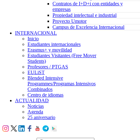
Contratos de I+D+i con entidades y
empresas
Propiedad intelectual e industrial
Proyecto Umotor
Campus de Excelencia Internacional
INTERNACIONAL
Inicio
Estudiantes internacionales
Erasmus+ y movilidad
Estudiantes Visitantes (Free Mover
Students)
Profesores / PTGAS
EULiST
Blended Intensive
Programmes/Programas Intensivos
Combinados
Centro de idiomas
ACTUALIDAD
Noticias
Agenda
25 aniversario