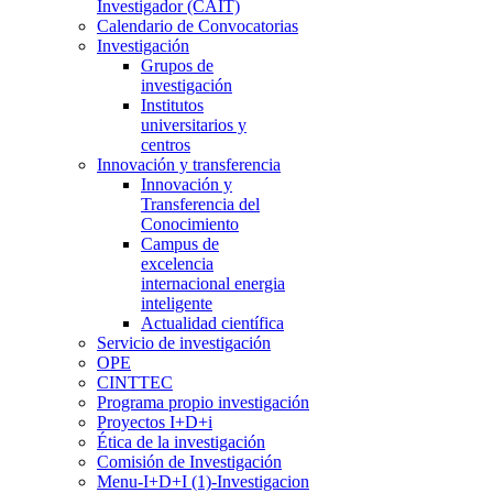
Investigador (CAIT)
Calendario de Convocatorias
Investigación
Grupos de
investigación
Institutos
universitarios y
centros
Innovación y transferencia
Innovación y
Transferencia del
Conocimiento
Campus de
excelencia
internacional energia
inteligente
Actualidad científica
Servicio de investigación
OPE
CINTTEC
Programa propio investigación
Proyectos I+D+i
Ética de la investigación
Comisión de Investigación
Menu-I+D+I (1)-Investigacion