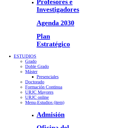
Profesores e
Investigadores
Agenda 2030
Plan
Estratégico
ESTUDIOS
Grado
Doble Grado
Máster
Presenciales
Doctorado
Formación Continua
URJC Mayores
URJC online
Menu-Estudios (item)
Admisión
Oficina del