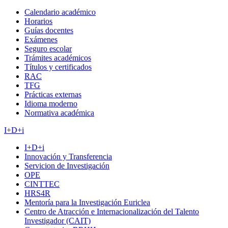
Calendario académico
Horarios
Guías docentes
Exámenes
Seguro escolar
Trámites académicos
Títulos y certificados
RAC
TFG
Prácticas externas
Idioma moderno
Normativa académica
I+D+i
I+D+i
Innovación y Transferencia
Servicion de Investigación
OPE
CINTTEC
HRS4R
Mentoría para la Investigación Euriclea
Centro de Atracción e Internacionalización del Talento
Investigador (CAIT)