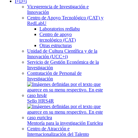
I+D+i
Vicegerencia de Investigación e
Innovación
Centro de Apoyo Tecnológico (CAT) y
RedLabU
Laboratorios redlabu
Centro de apoyo
tecnológico (CAT)
Otras estructuras
Unidad de Cultura Científica y de la
Innovación (UCC+i)
Servicio de Gestión Económica de la
Investigación
Contratación de Personal de
Investigación
Sello HRS4R
Mentoría para la investigación Euriclea
Centro de Atracción e
Internacionalización del Talento