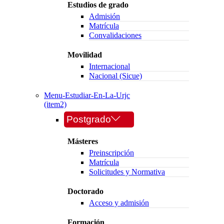
Estudios de grado
Admisión
Matrícula
Convalidaciones
Movilidad
Internacional
Nacional (Sicue)
Menu-Estudiar-En-La-Urjc
(item2)
Postgrado
Másteres
Preinscripción
Matrícula
Solicitudes y Normativa
Doctorado
Acceso y admisión
Formación