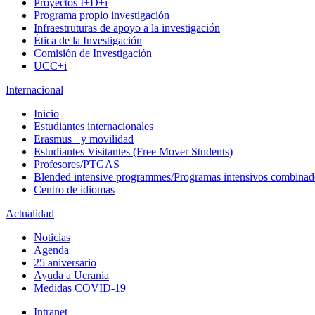
Proyectos I+D+i
Programa propio investigación
Infraestruturas de apoyo a la investigación
Ética de la Investigación
Comisión de Investigación
UCC+i
Internacional
Inicio
Estudiantes internacionales
Erasmus+ y movilidad
Estudiantes Visitantes (Free Mover Students)
Profesores/PTGAS
Blended intensive programmes/Programas intensivos combinad
Centro de idiomas
Actualidad
Noticias
Agenda
25 aniversario
Ayuda a Ucrania
Medidas COVID-19
Intranet