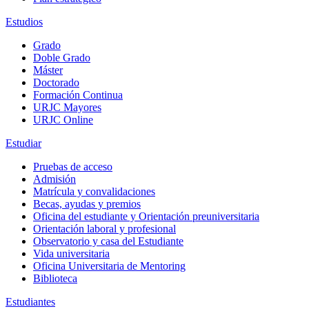
Estudios
Grado
Doble Grado
Máster
Doctorado
Formación Continua
URJC Mayores
URJC Online
Estudiar
Pruebas de acceso
Admisión
Matrícula y convalidaciones
Becas, ayudas y premios
Oficina del estudiante y Orientación preuniversitaria
Orientación laboral y profesional
Observatorio y casa del Estudiante
Vida universitaria
Oficina Universitaria de Mentoring
Biblioteca
Estudiantes