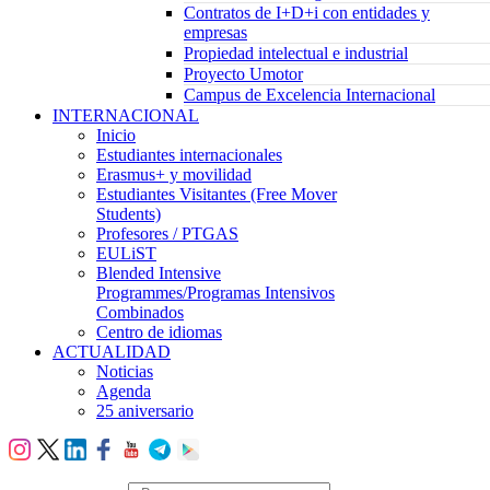
Contratos de I+D+i con entidades y
empresas
Propiedad intelectual e industrial
Proyecto Umotor
Campus de Excelencia Internacional
INTERNACIONAL
Inicio
Estudiantes internacionales
Erasmus+ y movilidad
Estudiantes Visitantes (Free Mover
Students)
Profesores / PTGAS
EULiST
Blended Intensive
Programmes/Programas Intensivos
Combinados
Centro de idiomas
ACTUALIDAD
Noticias
Agenda
25 aniversario