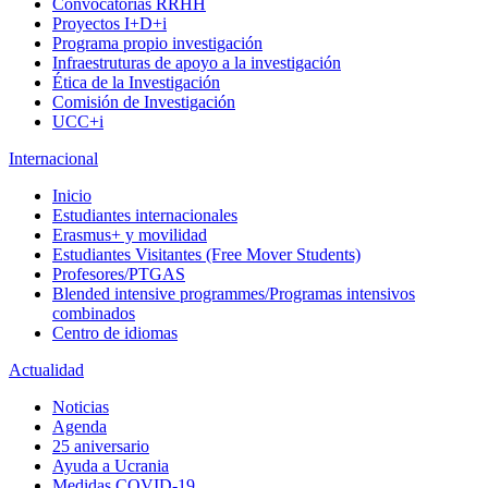
Convocatorias RRHH
Proyectos I+D+i
Programa propio investigación
Infraestruturas de apoyo a la investigación
Ética de la Investigación
Comisión de Investigación
UCC+i
Internacional
Inicio
Estudiantes internacionales
Erasmus+ y movilidad
Estudiantes Visitantes (Free Mover Students)
Profesores/PTGAS
Blended intensive programmes/Programas intensivos
combinados
Centro de idiomas
Actualidad
Noticias
Agenda
25 aniversario
Ayuda a Ucrania
Medidas COVID-19