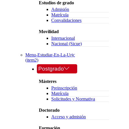
Estudios de grado
Admisión
Matrícula
Convalidaciones
Movilidad
Internacional
Nacional (Sicue)
Menu-Estudiar-En-La-Urjc
(item2)
Postgrado
Másteres
Preinscripción
Matrícula
Solicitudes y Normativa
Doctorado
Acceso y admisión
Formación