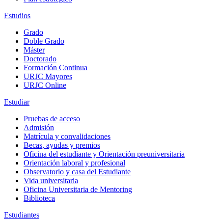
Estudios
Grado
Doble Grado
Máster
Doctorado
Formación Continua
URJC Mayores
URJC Online
Estudiar
Pruebas de acceso
Admisión
Matrícula y convalidaciones
Becas, ayudas y premios
Oficina del estudiante y Orientación preuniversitaria
Orientación laboral y profesional
Observatorio y casa del Estudiante
Vida universitaria
Oficina Universitaria de Mentoring
Biblioteca
Estudiantes