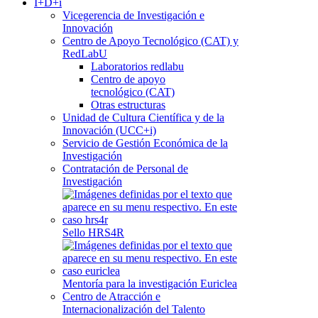
I+D+i
Vicegerencia de Investigación e
Innovación
Centro de Apoyo Tecnológico (CAT) y
RedLabU
Laboratorios redlabu
Centro de apoyo
tecnológico (CAT)
Otras estructuras
Unidad de Cultura Científica y de la
Innovación (UCC+i)
Servicio de Gestión Económica de la
Investigación
Contratación de Personal de
Investigación
Sello HRS4R
Mentoría para la investigación Euriclea
Centro de Atracción e
Internacionalización del Talento