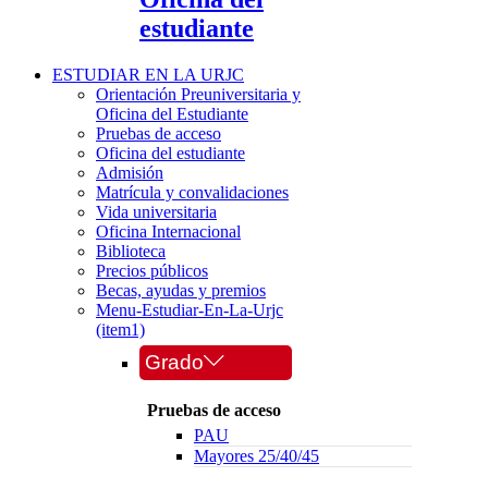
estudiante
ESTUDIAR EN LA URJC
Orientación Preuniversitaria y
Oficina del Estudiante
Pruebas de acceso
Oficina del estudiante
Admisión
Matrícula y convalidaciones
Vida universitaria
Oficina Internacional
Biblioteca
Precios públicos
Becas, ayudas y premios
Menu-Estudiar-En-La-Urjc
(item1)
Grado
Pruebas de acceso
PAU
Mayores 25/40/45