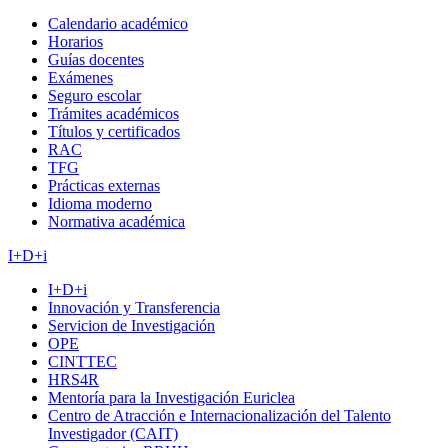
Calendario académico
Horarios
Guías docentes
Exámenes
Seguro escolar
Trámites académicos
Títulos y certificados
RAC
TFG
Prácticas externas
Idioma moderno
Normativa académica
I+D+i
I+D+i
Innovación y Transferencia
Servicion de Investigación
OPE
CINTTEC
HRS4R
Mentoría para la Investigación Euriclea
Centro de Atracción e Internacionalización del Talento
Investigador (CAIT)