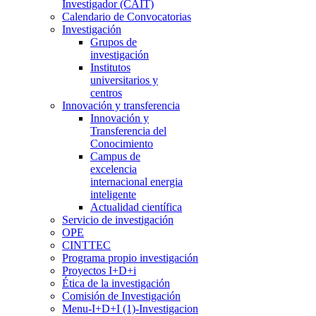
Investigador (CAIT)
Calendario de Convocatorias
Investigación
Grupos de
investigación
Institutos
universitarios y
centros
Innovación y transferencia
Innovación y
Transferencia del
Conocimiento
Campus de
excelencia
internacional energia
inteligente
Actualidad científica
Servicio de investigación
OPE
CINTTEC
Programa propio investigación
Proyectos I+D+i
Ética de la investigación
Comisión de Investigación
Menu-I+D+I (1)-Investigacion