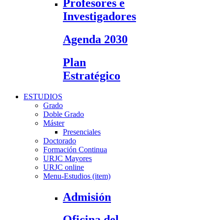
Profesores e
Investigadores
Agenda 2030
Plan
Estratégico
ESTUDIOS
Grado
Doble Grado
Máster
Presenciales
Doctorado
Formación Continua
URJC Mayores
URJC online
Menu-Estudios (item)
Admisión
Oficina del