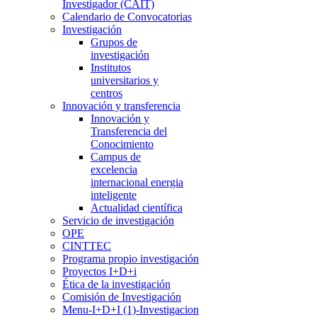
Investigador (CAIT)
Calendario de Convocatorias
Investigación
Grupos de
investigación
Institutos
universitarios y
centros
Innovación y transferencia
Innovación y
Transferencia del
Conocimiento
Campus de
excelencia
internacional energia
inteligente
Actualidad científica
Servicio de investigación
OPE
CINTTEC
Programa propio investigación
Proyectos I+D+i
Ética de la investigación
Comisión de Investigación
Menu-I+D+I (1)-Investigacion