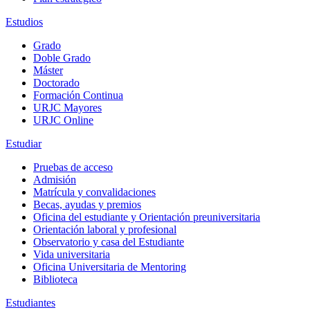
Estudios
Grado
Doble Grado
Máster
Doctorado
Formación Continua
URJC Mayores
URJC Online
Estudiar
Pruebas de acceso
Admisión
Matrícula y convalidaciones
Becas, ayudas y premios
Oficina del estudiante y Orientación preuniversitaria
Orientación laboral y profesional
Observatorio y casa del Estudiante
Vida universitaria
Oficina Universitaria de Mentoring
Biblioteca
Estudiantes