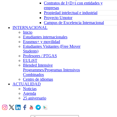
Contratos de I+D+i con entidades y
empresas
Propiedad intelectual e industrial
Proyecto Umotor
Campus de Excelencia Internacional
INTERNACIONAL
Inicio
Estudiantes internacionales
Erasmus+ y movilidad
Estudiantes Visitantes (Free Mover
Students)
Profesores / PTGAS
EULiST
Blended Intensive
Programmes/Programas Intensivos
Combinados
Centro de idiomas
ACTUALIDAD
Noticias
Agenda
25 aniversario