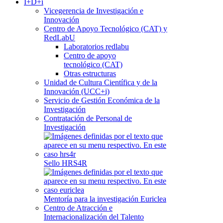
I+D+i
Vicegerencia de Investigación e
Innovación
Centro de Apoyo Tecnológico (CAT) y
RedLabU
Laboratorios redlabu
Centro de apoyo
tecnológico (CAT)
Otras estructuras
Unidad de Cultura Científica y de la
Innovación (UCC+i)
Servicio de Gestión Económica de la
Investigación
Contratación de Personal de
Investigación
Sello HRS4R
Mentoría para la investigación Euriclea
Centro de Atracción e
Internacionalización del Talento