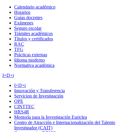
Calendario académico
Horarios
Guías docentes
Exámenes
Seguro escolar
Trámites académicos
Títulos y certificados
RAC
TFG
Prácticas externas
Idioma moderno
Normativa académica
I+D+i
I+D+i
Innovación y Transferencia
Servicion de Investigación
OPE
CINTTEC
HRS4R
Mentoría para la Investigación Euriclea
Centro de Atracción e Internacionalización del Talento
Investigador (CAIT)