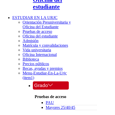
estudiante
ESTUDIAR EN LA URJC
Orientación Preuniversitaria y
Oficina del Estudiante
Pruebas de acceso
Oficina del estudiante
Admisión
Matrícula y convalidaciones
Vida universitaria
Oficina Internacional
Biblioteca
Precios públicos
Becas, ayudas y premios
Menu-Estudiar-En-La-Urjc
(item1)
Grado
Pruebas de acceso
PAU
Mayores 25/40/45