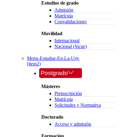
Estudios de grado
Admisión
Matrícula
Convalidaciones
Movilidad
Internacional
Nacional (Sicue)
Menu-Estudiar-En-La-Urjc
(item2)
Postgrado
Másteres
Preinscripción
Matrícula
Solicitudes y Normativa
Doctorado
Acceso y admisión
Formación