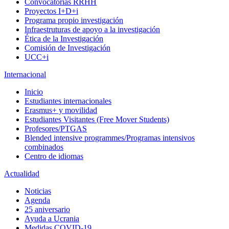
Convocatorias RRHH
Proyectos I+D+i
Programa propio investigación
Infraestruturas de apoyo a la investigación
Ética de la Investigación
Comisión de Investigación
UCC+i
Internacional
Inicio
Estudiantes internacionales
Erasmus+ y movilidad
Estudiantes Visitantes (Free Mover Students)
Profesores/PTGAS
Blended intensive programmes/Programas intensivos
combinados
Centro de idiomas
Actualidad
Noticias
Agenda
25 aniversario
Ayuda a Ucrania
Medidas COVID-19