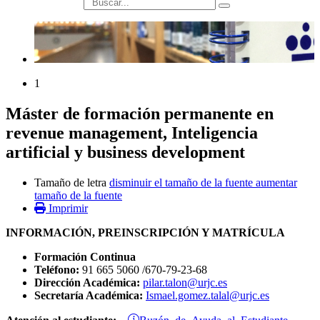
búsqueda
1
Máster de formación permanente en
revenue management, Inteligencia
artificial y business development
Tamaño de letra
disminuir el tamaño de la fuente
aumentar
tamaño de la fuente
Imprimir
INFORMACIÓN, PREINSCRIPCIÓN Y MATRÍCULA
Formación Continua
Teléfono:
91 665 5060 /670-79-23-68
Dirección Académica:
pilar.talon@urjc.es
Secretaría Académica:
Ismael.gomez.talal@urjc.es
Buzón de Ayuda al Estudiante