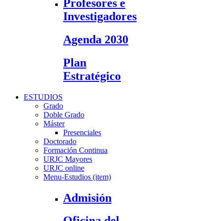
Profesores e
Investigadores
Agenda 2030
Plan
Estratégico
ESTUDIOS
Grado
Doble Grado
Máster
Presenciales
Doctorado
Formación Continua
URJC Mayores
URJC online
Menu-Estudios (item)
Admisión
Oficina del