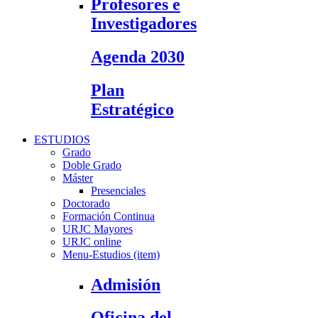
Profesores e
Investigadores
Agenda 2030
Plan
Estratégico
ESTUDIOS
Grado
Doble Grado
Máster
Presenciales
Doctorado
Formación Continua
URJC Mayores
URJC online
Menu-Estudios (item)
Admisión
Oficina del