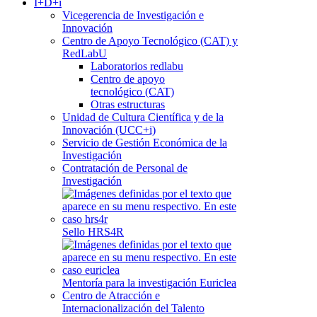
I+D+i
Vicegerencia de Investigación e
Innovación
Centro de Apoyo Tecnológico (CAT) y
RedLabU
Laboratorios redlabu
Centro de apoyo
tecnológico (CAT)
Otras estructuras
Unidad de Cultura Científica y de la
Innovación (UCC+i)
Servicio de Gestión Económica de la
Investigación
Contratación de Personal de
Investigación
Sello HRS4R
Mentoría para la investigación Euriclea
Centro de Atracción e
Internacionalización del Talento