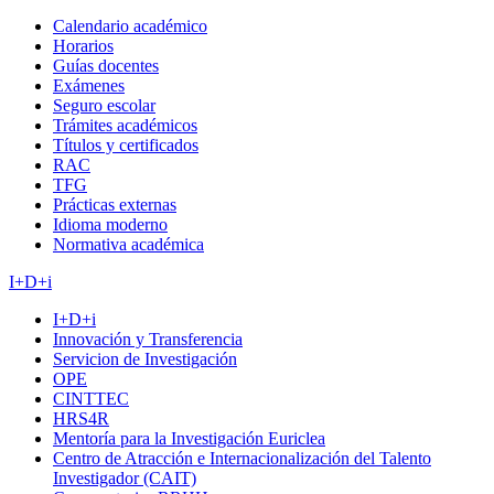
Calendario académico
Horarios
Guías docentes
Exámenes
Seguro escolar
Trámites académicos
Títulos y certificados
RAC
TFG
Prácticas externas
Idioma moderno
Normativa académica
I+D+i
I+D+i
Innovación y Transferencia
Servicion de Investigación
OPE
CINTTEC
HRS4R
Mentoría para la Investigación Euriclea
Centro de Atracción e Internacionalización del Talento
Investigador (CAIT)