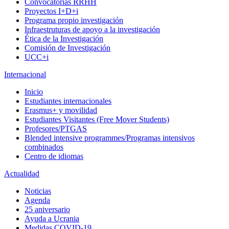
Convocatorias RRHH
Proyectos I+D+i
Programa propio investigación
Infraestruturas de apoyo a la investigación
Ética de la Investigación
Comisión de Investigación
UCC+i
Internacional
Inicio
Estudiantes internacionales
Erasmus+ y movilidad
Estudiantes Visitantes (Free Mover Students)
Profesores/PTGAS
Blended intensive programmes/Programas intensivos
combinados
Centro de idiomas
Actualidad
Noticias
Agenda
25 aniversario
Ayuda a Ucrania
Medidas COVID-19