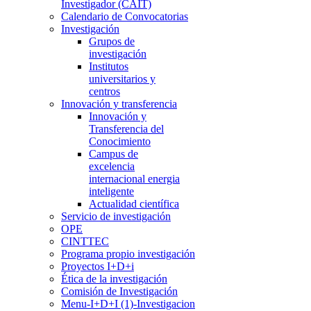
Investigador (CAIT)
Calendario de Convocatorias
Investigación
Grupos de
investigación
Institutos
universitarios y
centros
Innovación y transferencia
Innovación y
Transferencia del
Conocimiento
Campus de
excelencia
internacional energia
inteligente
Actualidad científica
Servicio de investigación
OPE
CINTTEC
Programa propio investigación
Proyectos I+D+i
Ética de la investigación
Comisión de Investigación
Menu-I+D+I (1)-Investigacion