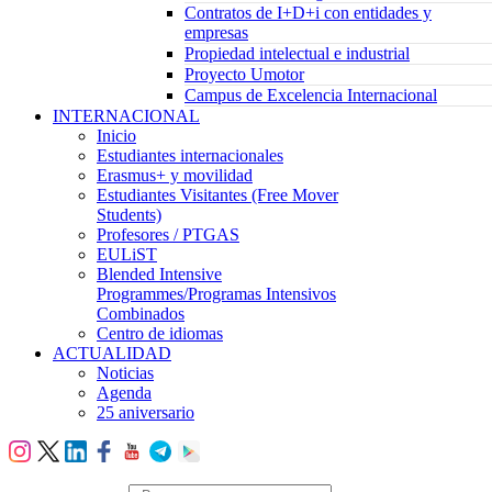
Contratos de I+D+i con entidades y
empresas
Propiedad intelectual e industrial
Proyecto Umotor
Campus de Excelencia Internacional
INTERNACIONAL
Inicio
Estudiantes internacionales
Erasmus+ y movilidad
Estudiantes Visitantes (Free Mover
Students)
Profesores / PTGAS
EULiST
Blended Intensive
Programmes/Programas Intensivos
Combinados
Centro de idiomas
ACTUALIDAD
Noticias
Agenda
25 aniversario