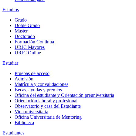
Estudios
Grado
Doble Grado
Máster
Doctorado
Formación Continua
URJC Mayores
URJC Online
Estudiar
Pruebas de acceso
Admisión
Matrícula y convalidaciones
Becas, ayudas y premios
Oficina del estudiante y Orientación preuniversitaria
Orientación laboral y profesional
Observatorio y casa del Estudiante
Vida universitaria
Oficina Universitaria de Mentoring
Biblioteca
Estudiantes