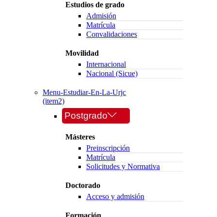
Estudios de grado
Admisión
Matrícula
Convalidaciones
Movilidad
Internacional
Nacional (Sicue)
Menu-Estudiar-En-La-Urjc
(item2)
Postgrado
Másteres
Preinscripción
Matrícula
Solicitudes y Normativa
Doctorado
Acceso y admisión
Formación