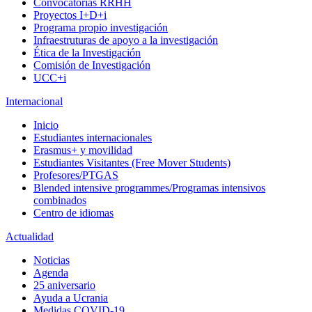
Convocatorias RRHH
Proyectos I+D+i
Programa propio investigación
Infraestruturas de apoyo a la investigación
Ética de la Investigación
Comisión de Investigación
UCC+i
Internacional
Inicio
Estudiantes internacionales
Erasmus+ y movilidad
Estudiantes Visitantes (Free Mover Students)
Profesores/PTGAS
Blended intensive programmes/Programas intensivos
combinados
Centro de idiomas
Actualidad
Noticias
Agenda
25 aniversario
Ayuda a Ucrania
Medidas COVID-19