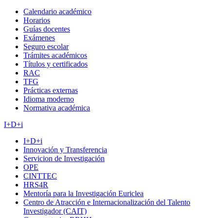
Calendario académico
Horarios
Guías docentes
Exámenes
Seguro escolar
Trámites académicos
Títulos y certificados
RAC
TFG
Prácticas externas
Idioma moderno
Normativa académica
I+D+i
I+D+i
Innovación y Transferencia
Servicion de Investigación
OPE
CINTTEC
HRS4R
Mentoría para la Investigación Euriclea
Centro de Atracción e Internacionalización del Talento
Investigador (CAIT)