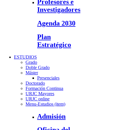
Profesores e
Investigadores
Agenda 2030
Plan
Estratégico
ESTUDIOS
Grado
Doble Grado
Máster
Presenciales
Doctorado
Formación Continua
URJC Mayores
URJC online
Menu-Estudios (item)
Admisión
Oficina del