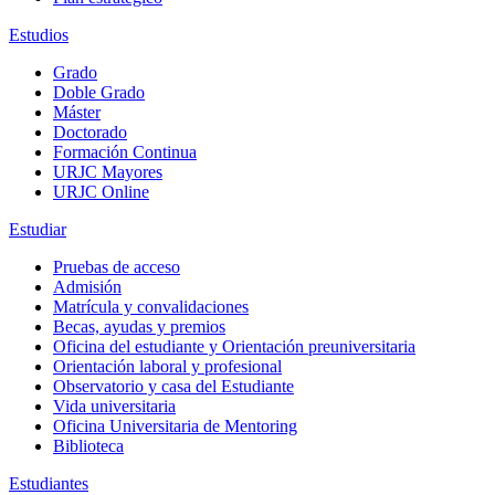
Estudios
Grado
Doble Grado
Máster
Doctorado
Formación Continua
URJC Mayores
URJC Online
Estudiar
Pruebas de acceso
Admisión
Matrícula y convalidaciones
Becas, ayudas y premios
Oficina del estudiante y Orientación preuniversitaria
Orientación laboral y profesional
Observatorio y casa del Estudiante
Vida universitaria
Oficina Universitaria de Mentoring
Biblioteca
Estudiantes