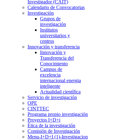
Investigador (CAIT)
Calendario de Convocatorias
Investigación
Grupos de
investigación
Institutos
universitarios y
centros
Innovación y transferencia
Innovación y
Transferencia del
Conocimiento
Campus de
excelencia
internacional energia
inteligente
Actualidad científica
Servicio de investigación
OPE
CINTTEC
Programa propio investigación
Proyectos I+D+i
Ética de la investigación
Comisión de Investigación
Menu-I+D+I (1)-Investigacion