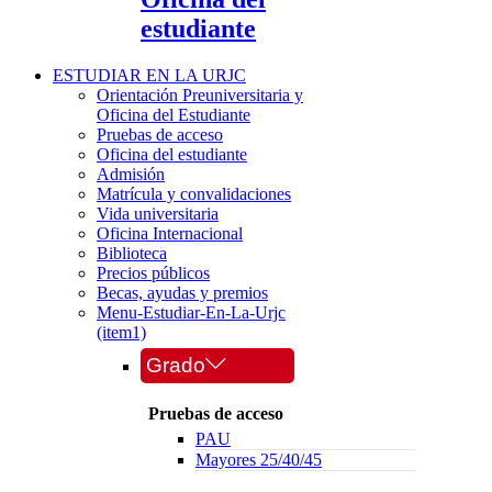
estudiante
ESTUDIAR EN LA URJC
Orientación Preuniversitaria y
Oficina del Estudiante
Pruebas de acceso
Oficina del estudiante
Admisión
Matrícula y convalidaciones
Vida universitaria
Oficina Internacional
Biblioteca
Precios públicos
Becas, ayudas y premios
Menu-Estudiar-En-La-Urjc
(item1)
Grado
Pruebas de acceso
PAU
Mayores 25/40/45