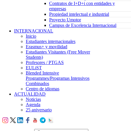
Contratos de I+D+i con entidades y
empresas
Propiedad intelectual e industrial
Proyecto Umotor
Campus de Excelencia Internacional
INTERNACIONAL
Inicio
Estudiantes internacionales
Erasmus+ y movilidad
Estudiantes Visitantes (Free Mover
Students)
Profesores / PTGAS
EULiST
Blended Intensive
Programmes/Programas Intensivos
Combinados
Centro de idiomas
ACTUALIDAD
Noticias
Agenda
25 aniversario