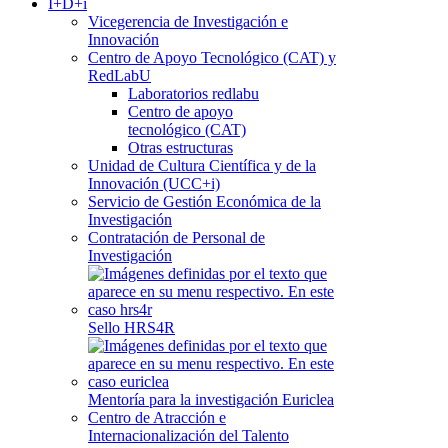
I+D+i
Vicegerencia de Investigación e
Innovación
Centro de Apoyo Tecnológico (CAT) y
RedLabU
Laboratorios redlabu
Centro de apoyo
tecnológico (CAT)
Otras estructuras
Unidad de Cultura Científica y de la
Innovación (UCC+i)
Servicio de Gestión Económica de la
Investigación
Contratación de Personal de
Investigación
Sello HRS4R
Mentoría para la investigación Euriclea
Centro de Atracción e
Internacionalización del Talento