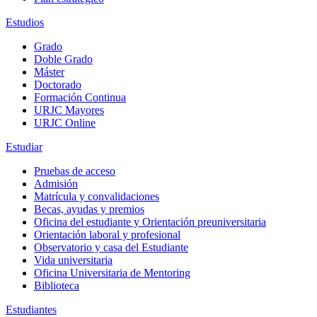
Estudios
Grado
Doble Grado
Máster
Doctorado
Formación Continua
URJC Mayores
URJC Online
Estudiar
Pruebas de acceso
Admisión
Matrícula y convalidaciones
Becas, ayudas y premios
Oficina del estudiante y Orientación preuniversitaria
Orientación laboral y profesional
Observatorio y casa del Estudiante
Vida universitaria
Oficina Universitaria de Mentoring
Biblioteca
Estudiantes