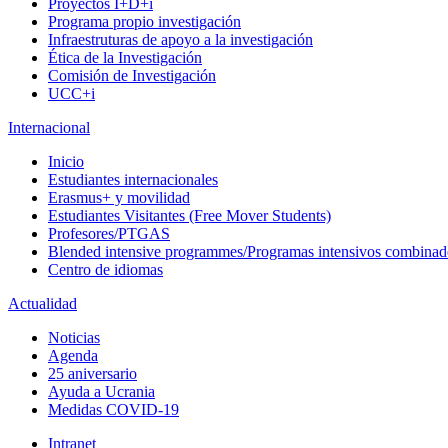
Proyectos I+D+i
Programa propio investigación
Infraestruturas de apoyo a la investigación
Ética de la Investigación
Comisión de Investigación
UCC+i
Internacional
Inicio
Estudiantes internacionales
Erasmus+ y movilidad
Estudiantes Visitantes (Free Mover Students)
Profesores/PTGAS
Blended intensive programmes/Programas intensivos combinad
Centro de idiomas
Actualidad
Noticias
Agenda
25 aniversario
Ayuda a Ucrania
Medidas COVID-19
Intranet