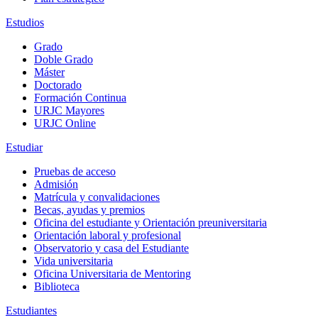
Estudios
Grado
Doble Grado
Máster
Doctorado
Formación Continua
URJC Mayores
URJC Online
Estudiar
Pruebas de acceso
Admisión
Matrícula y convalidaciones
Becas, ayudas y premios
Oficina del estudiante y Orientación preuniversitaria
Orientación laboral y profesional
Observatorio y casa del Estudiante
Vida universitaria
Oficina Universitaria de Mentoring
Biblioteca
Estudiantes