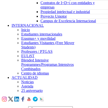
Contratos de I+D+i con entidades y
empresas
Propiedad intelectual e industrial
Proyecto Umotor
Campus de Excelencia Internacional
INTERNACIONAL
Inicio
Estudiantes internacionales
Erasmus+ y movilidad
Estudiantes Visitantes (Free Mover
Students)
Profesores / PTGAS
EULiST
Blended Intensive
Programmes/Programas Intensivos
Combinados
Centro de idiomas
ACTUALIDAD
Noticias
Agenda
25 aniversario