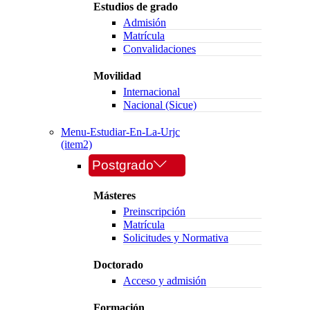
Estudios de grado
Admisión
Matrícula
Convalidaciones
Movilidad
Internacional
Nacional (Sicue)
Menu-Estudiar-En-La-Urjc
(item2)
Postgrado
Másteres
Preinscripción
Matrícula
Solicitudes y Normativa
Doctorado
Acceso y admisión
Formación