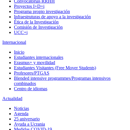
Convocatorias RRHH
Proyectos I+D+i
Programa propio investigación
Infraestruturas de apoyo a la investigación
Ética de la Investigación
Comisión de Investigación
UCC+i
Internacional
Inicio
Estudiantes internacionales
Erasmus+ y movilidad
Estudiantes Visitantes (Free Mover Students)
Profesores/PTGAS
Blended intensive programmes/Programas intensivos
combinados
Centro de idiomas
Actualidad
Noticias
Agenda
25 aniversario
Ayuda a Ucrania
Medidas COVID-19