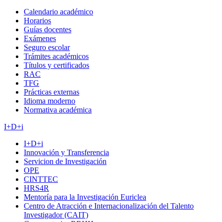
Calendario académico
Horarios
Guías docentes
Exámenes
Seguro escolar
Trámites académicos
Títulos y certificados
RAC
TFG
Prácticas externas
Idioma moderno
Normativa académica
I+D+i
I+D+i
Innovación y Transferencia
Servicion de Investigación
OPE
CINTTEC
HRS4R
Mentoría para la Investigación Euriclea
Centro de Atracción e Internacionalización del Talento
Investigador (CAIT)