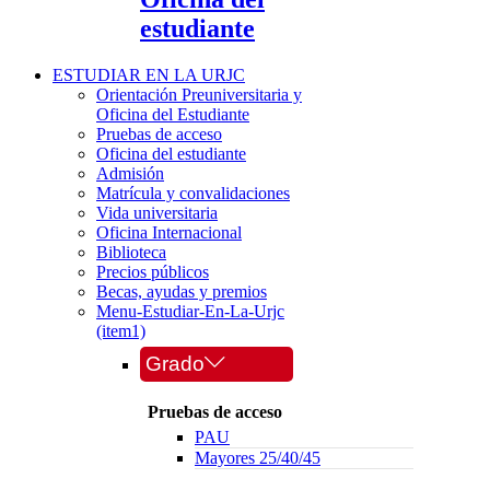
estudiante
ESTUDIAR EN LA URJC
Orientación Preuniversitaria y
Oficina del Estudiante
Pruebas de acceso
Oficina del estudiante
Admisión
Matrícula y convalidaciones
Vida universitaria
Oficina Internacional
Biblioteca
Precios públicos
Becas, ayudas y premios
Menu-Estudiar-En-La-Urjc
(item1)
Grado
Pruebas de acceso
PAU
Mayores 25/40/45