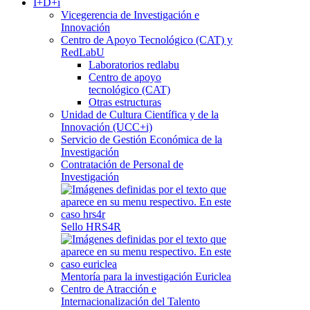
I+D+i
Vicegerencia de Investigación e
Innovación
Centro de Apoyo Tecnológico (CAT) y
RedLabU
Laboratorios redlabu
Centro de apoyo
tecnológico (CAT)
Otras estructuras
Unidad de Cultura Científica y de la
Innovación (UCC+i)
Servicio de Gestión Económica de la
Investigación
Contratación de Personal de
Investigación
Sello HRS4R
Mentoría para la investigación Euriclea
Centro de Atracción e
Internacionalización del Talento