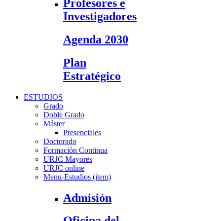
Profesores e
Investigadores
Agenda 2030
Plan
Estratégico
ESTUDIOS
Grado
Doble Grado
Máster
Presenciales
Doctorado
Formación Continua
URJC Mayores
URJC online
Menu-Estudios (item)
Admisión
Oficina del