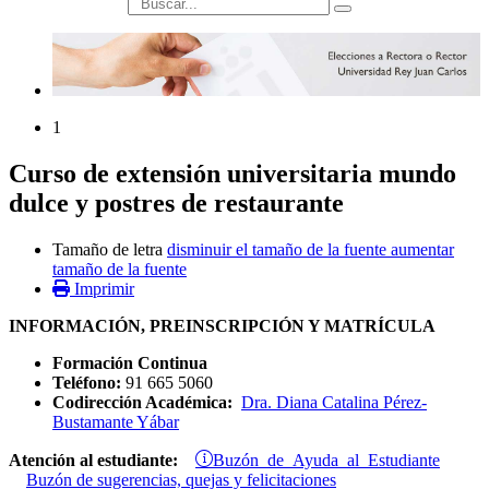
búsqueda
1
Curso de extensión universitaria mundo
dulce y postres de restaurante
Tamaño de letra
disminuir el tamaño de la fuente
aumentar
tamaño de la fuente
Imprimir
INFORMACIÓN, PREINSCRIPCIÓN Y MATRÍCULA
Formación Continua
Teléfono:
91 665 5060
Codirección Académica:
Dra. Diana Catalina Pérez-
Bustamante Yábar
Buzón de Ayuda al Estudiante
Atención al estudiante:
Buzón de sugerencias, quejas y felicitaciones