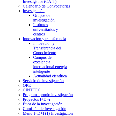
Investigador (CAIT)
Calendario de Convocatorias
Investigación
Grupos de
investigación
Institutos
universitarios y
centros
Innovación y transferencia
Innovación y
Transferencia del
Conocimiento
Campus de
excelencia
internacional energia
inteligente
Actualidad científica
Servicio de investigación
OPE
CINTTEC
Programa propio investigación
Proyectos I+D+i
Ética de la investigación
Comisión de Investigación
Menu-I+D+I (1)-Investigacion