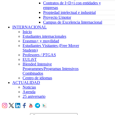
Contratos de I+D+i con entidades y
empresas
Propiedad intelectual e industrial
Proyecto Umotor
Campus de Excelencia Internacional
INTERNACIONAL
Inicio
Estudiantes internacionales
Erasmus+ y movilidad
Estudiantes Visitantes (Free Mover
Students)
Profesores / PTGAS
EULiST
Blended Intensive
Programmes/Programas Intensivos
Combinados
Centro de idiomas
ACTUALIDAD
Noticias
Agenda
25 aniversario