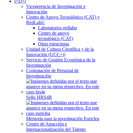
I+D+i
Vicegerencia de Investigación e
Innovación
Centro de Apoyo Tecnológico (CAT) y
RedLabU
Laboratorios redlabu
Centro de apoyo
tecnológico (CAT)
Otras estructuras
Unidad de Cultura Científica y de la
Innovación (UCC+i)
Servicio de Gestión Económica de la
Investigación
Contratación de Personal de
Investigación
Sello HRS4R
Mentoría para la investigación Euriclea
Centro de Atracción e
Internacionalización del Talento