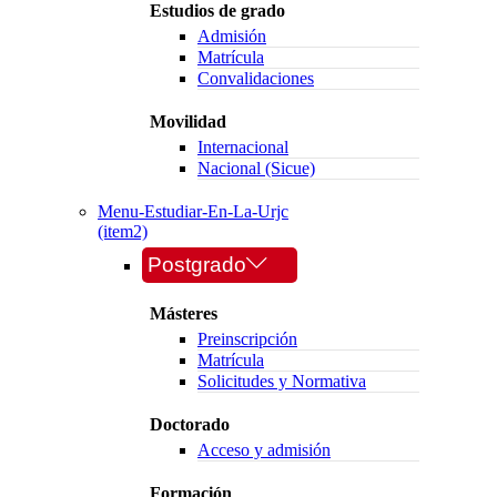
Estudios de grado
Admisión
Matrícula
Convalidaciones
Movilidad
Internacional
Nacional (Sicue)
Menu-Estudiar-En-La-Urjc
(item2)
Postgrado
Másteres
Preinscripción
Matrícula
Solicitudes y Normativa
Doctorado
Acceso y admisión
Formación