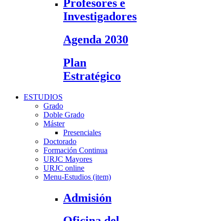
Profesores e
Investigadores
Agenda 2030
Plan
Estratégico
ESTUDIOS
Grado
Doble Grado
Máster
Presenciales
Doctorado
Formación Continua
URJC Mayores
URJC online
Menu-Estudios (item)
Admisión
Oficina del