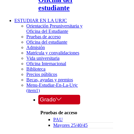
estudiante
ESTUDIAR EN LA URJC
Orientación Preuniversitaria y
Oficina del Estudiante
Pruebas de acceso
Oficina del estudiante
Admisión
Matrícula y convalidaciones
Vida universitaria
Oficina Internacional
Biblioteca
Precios públicos
Becas, ayudas y premios
Menu-Estudiar-En-La-Urjc
(item1)
Grado
Pruebas de acceso
PAU
Mayores 25/40/45