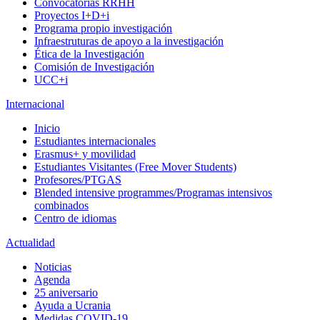
Convocatorias RRHH
Proyectos I+D+i
Programa propio investigación
Infraestruturas de apoyo a la investigación
Ética de la Investigación
Comisión de Investigación
UCC+i
Internacional
Inicio
Estudiantes internacionales
Erasmus+ y movilidad
Estudiantes Visitantes (Free Mover Students)
Profesores/PTGAS
Blended intensive programmes/Programas intensivos
combinados
Centro de idiomas
Actualidad
Noticias
Agenda
25 aniversario
Ayuda a Ucrania
Medidas COVID-19