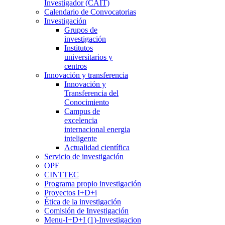
Investigador (CAIT)
Calendario de Convocatorias
Investigación
Grupos de
investigación
Institutos
universitarios y
centros
Innovación y transferencia
Innovación y
Transferencia del
Conocimiento
Campus de
excelencia
internacional energia
inteligente
Actualidad científica
Servicio de investigación
OPE
CINTTEC
Programa propio investigación
Proyectos I+D+i
Ética de la investigación
Comisión de Investigación
Menu-I+D+I (1)-Investigacion