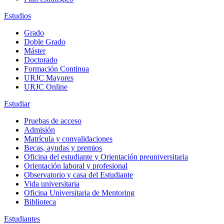
Estudios
Grado
Doble Grado
Máster
Doctorado
Formación Continua
URJC Mayores
URJC Online
Estudiar
Pruebas de acceso
Admisión
Matrícula y convalidaciones
Becas, ayudas y premios
Oficina del estudiante y Orientación preuniversitaria
Orientación laboral y profesional
Observatorio y casa del Estudiante
Vida universitaria
Oficina Universitaria de Mentoring
Biblioteca
Estudiantes