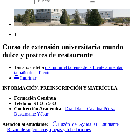
búsqueda
1
Curso de extensión universitaria mundo
dulce y postres de restaurante
Tamaño de letra
disminuir el tamaño de la fuente
aumentar
tamaño de la fuente
Imprimir
INFORMACIÓN, PREINSCRIPCIÓN Y MATRÍCULA
Formación Continua
Teléfono:
91 665 5060
Codirección Académica:
Dra. Diana Catalina Pérez-
Bustamante Yábar
Buzón de Ayuda al Estudiante
Atención al estudiante:
Buzón de sugerencias, quejas y felicitaciones