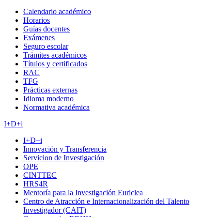
Calendario académico
Horarios
Guías docentes
Exámenes
Seguro escolar
Trámites académicos
Títulos y certificados
RAC
TFG
Prácticas externas
Idioma moderno
Normativa académica
I+D+i
I+D+i
Innovación y Transferencia
Servicion de Investigación
OPE
CINTTEC
HRS4R
Mentoría para la Investigación Euriclea
Centro de Atracción e Internacionalización del Talento
Investigador (CAIT)