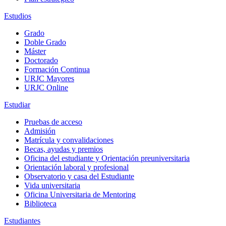
Estudios
Grado
Doble Grado
Máster
Doctorado
Formación Continua
URJC Mayores
URJC Online
Estudiar
Pruebas de acceso
Admisión
Matrícula y convalidaciones
Becas, ayudas y premios
Oficina del estudiante y Orientación preuniversitaria
Orientación laboral y profesional
Observatorio y casa del Estudiante
Vida universitaria
Oficina Universitaria de Mentoring
Biblioteca
Estudiantes