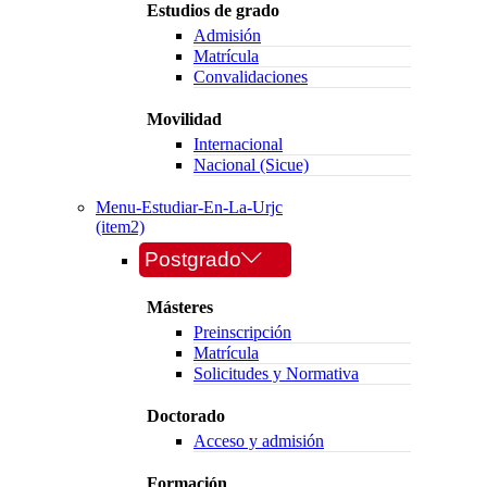
Estudios de grado
Admisión
Matrícula
Convalidaciones
Movilidad
Internacional
Nacional (Sicue)
Menu-Estudiar-En-La-Urjc
(item2)
Postgrado
Másteres
Preinscripción
Matrícula
Solicitudes y Normativa
Doctorado
Acceso y admisión
Formación