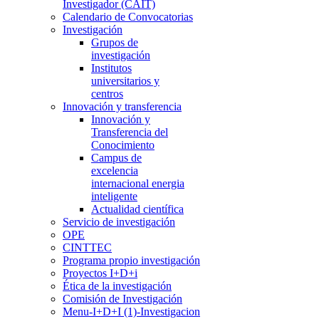
Investigador (CAIT)
Calendario de Convocatorias
Investigación
Grupos de
investigación
Institutos
universitarios y
centros
Innovación y transferencia
Innovación y
Transferencia del
Conocimiento
Campus de
excelencia
internacional energia
inteligente
Actualidad científica
Servicio de investigación
OPE
CINTTEC
Programa propio investigación
Proyectos I+D+i
Ética de la investigación
Comisión de Investigación
Menu-I+D+I (1)-Investigacion