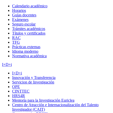
Calendario académico
Horarios
Guías docentes
Exámenes
Seguro escolar
Trámites académicos
Títulos y certificados
RAC
TFG
Prácticas externas
Idioma moderno
Normativa académica
I+D+i
I+D+i
Innovación y Transferencia
Servicion de Investigación
OPE
CINTTEC
HRS4R
Mentoría para la Investigación Euriclea
Centro de Atracción e Internacionalización del Talento
Investigador (CAIT)