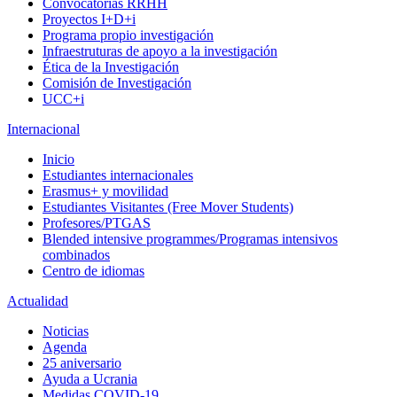
Convocatorias RRHH
Proyectos I+D+i
Programa propio investigación
Infraestruturas de apoyo a la investigación
Ética de la Investigación
Comisión de Investigación
UCC+i
Internacional
Inicio
Estudiantes internacionales
Erasmus+ y movilidad
Estudiantes Visitantes (Free Mover Students)
Profesores/PTGAS
Blended intensive programmes/Programas intensivos
combinados
Centro de idiomas
Actualidad
Noticias
Agenda
25 aniversario
Ayuda a Ucrania
Medidas COVID-19