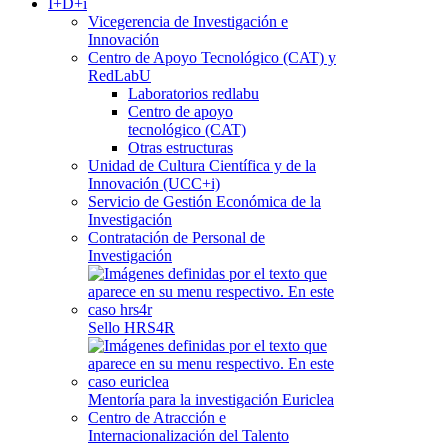
I+D+i
Vicegerencia de Investigación e
Innovación
Centro de Apoyo Tecnológico (CAT) y
RedLabU
Laboratorios redlabu
Centro de apoyo
tecnológico (CAT)
Otras estructuras
Unidad de Cultura Científica y de la
Innovación (UCC+i)
Servicio de Gestión Económica de la
Investigación
Contratación de Personal de
Investigación
Sello HRS4R
Mentoría para la investigación Euriclea
Centro de Atracción e
Internacionalización del Talento