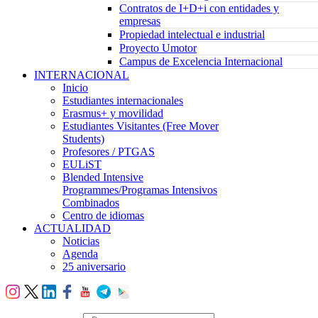
Contratos de I+D+i con entidades y
empresas
Propiedad intelectual e industrial
Proyecto Umotor
Campus de Excelencia Internacional
INTERNACIONAL
Inicio
Estudiantes internacionales
Erasmus+ y movilidad
Estudiantes Visitantes (Free Mover
Students)
Profesores / PTGAS
EULiST
Blended Intensive
Programmes/Programas Intensivos
Combinados
Centro de idiomas
ACTUALIDAD
Noticias
Agenda
25 aniversario