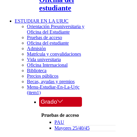
estudiante
ESTUDIAR EN LA URJC
Orientación Preuniversitaria y
Oficina del Estudiante
Pruebas de acceso
Oficina del estudiante
Admisión
Matrícula y convalidaciones
Vida universitaria
Oficina Internacional
Biblioteca
Precios públicos
Becas, ayudas y premios
Menu-Estudiar-En-La-Urjc
(item1)
Grado
Pruebas de acceso
PAU
Mayores 25/40/45