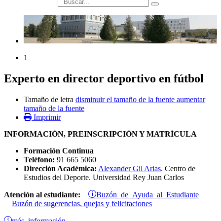
búsqueda
1
Experto en director deportivo en fútbol
Tamaño de letra
disminuir el tamaño de la fuente
aumentar
tamaño de la fuente
Imprimir
INFORMACIÓN, PREINSCRIPCIÓN Y MATRÍCULA
Formación Continua
Teléfono:
91 665 5060
Dirección Académica:
Alexander Gil Arias
. Centro de
Estudios del Deporte. Universidad Rey Juan Carlos
Buzón de Ayuda al Estudiante
Atención al estudiante:
Buzón de sugerencias, quejas y felicitaciones
más información