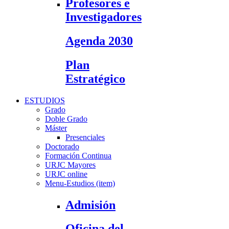
Profesores e
Investigadores
Agenda 2030
Plan
Estratégico
ESTUDIOS
Grado
Doble Grado
Máster
Presenciales
Doctorado
Formación Continua
URJC Mayores
URJC online
Menu-Estudios (item)
Admisión
Oficina del