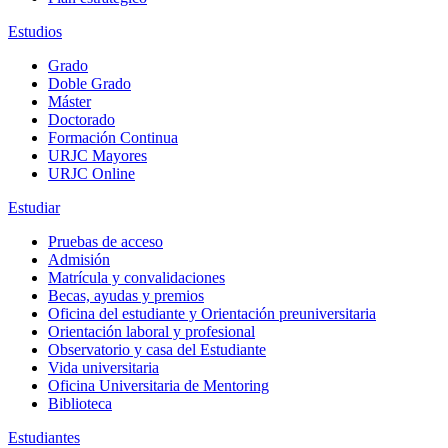
Estudios
Grado
Doble Grado
Máster
Doctorado
Formación Continua
URJC Mayores
URJC Online
Estudiar
Pruebas de acceso
Admisión
Matrícula y convalidaciones
Becas, ayudas y premios
Oficina del estudiante y Orientación preuniversitaria
Orientación laboral y profesional
Observatorio y casa del Estudiante
Vida universitaria
Oficina Universitaria de Mentoring
Biblioteca
Estudiantes