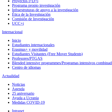
Proyectos I+D+i
Programa propio investigación
Infraestruturas de apoyo a la investigación
Ética de la Investigación
Comisión de Investigación
UCC+i
Internacional
Inicio
Estudiantes internacionales
Erasmus+ y movilidad
Estudiantes Visitantes (Free Mover Students)
Profesores/PTGAS
Blended intensive programmes/Programas intensivos combinad
Centro de idiomas
Actualidad
Noticias
Agenda
25 aniversario
Ayuda a Ucrania
Medidas COVID-19
Intranet