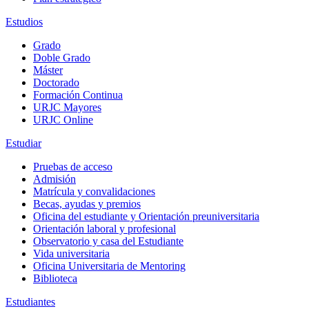
Estudios
Grado
Doble Grado
Máster
Doctorado
Formación Continua
URJC Mayores
URJC Online
Estudiar
Pruebas de acceso
Admisión
Matrícula y convalidaciones
Becas, ayudas y premios
Oficina del estudiante y Orientación preuniversitaria
Orientación laboral y profesional
Observatorio y casa del Estudiante
Vida universitaria
Oficina Universitaria de Mentoring
Biblioteca
Estudiantes