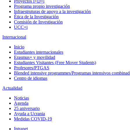
Proyectos I+D+i
Programa propio investigación
Infraestruturas de apoyo a la investigación
Ética de la Investigación
Comisión de Investigación
UCC+i
Internacional
Inicio
Estudiantes internacionales
Erasmus+ y movilidad
Estudiantes Visitantes (Free Mover Students)
Profesores/PTGAS
Blended intensive programmes/Programas intensivos combinad
Centro de idiomas
Actualidad
Noticias
Agenda
25 aniversario
Ayuda a Ucrania
Medidas COVID-19
Intranet