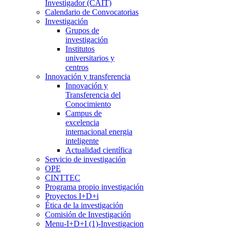
Investigador (CAIT)
Calendario de Convocatorias
Investigación
Grupos de
investigación
Institutos
universitarios y
centros
Innovación y transferencia
Innovación y
Transferencia del
Conocimiento
Campus de
excelencia
internacional energia
inteligente
Actualidad científica
Servicio de investigación
OPE
CINTTEC
Programa propio investigación
Proyectos I+D+i
Ética de la investigación
Comisión de Investigación
Menu-I+D+I (1)-Investigacion