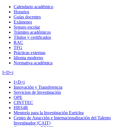
Calendario académico
Horarios
Guías docentes
Exámenes
Seguro escolar
Trámites académicos
Títulos y certificados
RAC
TFG
Prácticas externas
Idioma moderno
Normativa académica
I+D+i
I+D+i
Innovación y Transferencia
Servicion de Investigación
OPE
CINTTEC
HRS4R
Mentoría para la Investigación Euriclea
Centro de Atracción e Internacionalización del Talento
Investigador (CAIT)