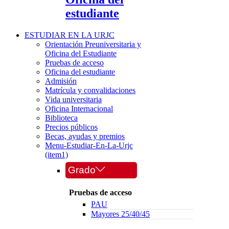
estudiante
ESTUDIAR EN LA URJC
Orientación Preuniversitaria y
Oficina del Estudiante
Pruebas de acceso
Oficina del estudiante
Admisión
Matrícula y convalidaciones
Vida universitaria
Oficina Internacional
Biblioteca
Precios públicos
Becas, ayudas y premios
Menu-Estudiar-En-La-Urjc
(item1)
Grado
Pruebas de acceso
PAU
Mayores 25/40/45