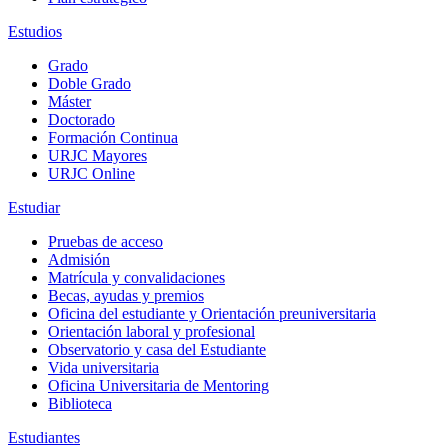
Estudios
Grado
Doble Grado
Máster
Doctorado
Formación Continua
URJC Mayores
URJC Online
Estudiar
Pruebas de acceso
Admisión
Matrícula y convalidaciones
Becas, ayudas y premios
Oficina del estudiante y Orientación preuniversitaria
Orientación laboral y profesional
Observatorio y casa del Estudiante
Vida universitaria
Oficina Universitaria de Mentoring
Biblioteca
Estudiantes