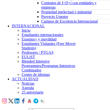
Contratos de I+D+i con entidades y
empresas
Propiedad intelectual e industrial
Proyecto Umotor
Campus de Excelencia Internacional
INTERNACIONAL
Inicio
Estudiantes internacionales
Erasmus+ y movilidad
Estudiantes Visitantes (Free Mover
Students)
Profesores / PTGAS
EULiST
Blended Intensive
Programmes/Programas Intensivos
Combinados
Centro de idiomas
ACTUALIDAD
Noticias
Agenda
25 aniversario