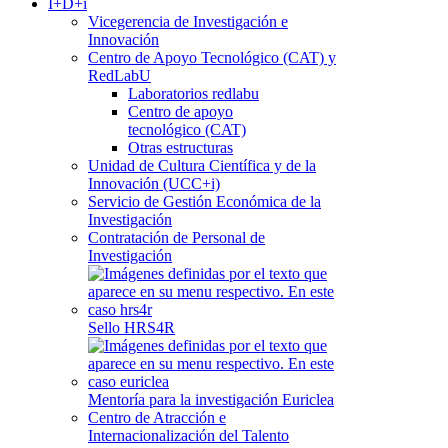
I+D+i
Vicegerencia de Investigación e
Innovación
Centro de Apoyo Tecnológico (CAT) y
RedLabU
Laboratorios redlabu
Centro de apoyo
tecnológico (CAT)
Otras estructuras
Unidad de Cultura Científica y de la
Innovación (UCC+i)
Servicio de Gestión Económica de la
Investigación
Contratación de Personal de
Investigación
Sello HRS4R
Mentoría para la investigación Euriclea
Centro de Atracción e
Internacionalización del Talento