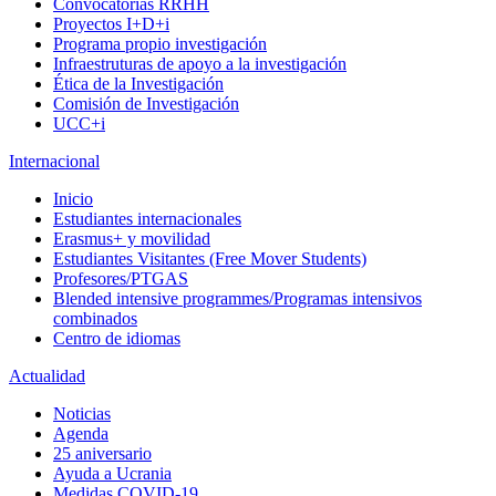
Convocatorias RRHH
Proyectos I+D+i
Programa propio investigación
Infraestruturas de apoyo a la investigación
Ética de la Investigación
Comisión de Investigación
UCC+i
Internacional
Inicio
Estudiantes internacionales
Erasmus+ y movilidad
Estudiantes Visitantes (Free Mover Students)
Profesores/PTGAS
Blended intensive programmes/Programas intensivos
combinados
Centro de idiomas
Actualidad
Noticias
Agenda
25 aniversario
Ayuda a Ucrania
Medidas COVID-19