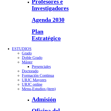
Profesores e
Investigadores
Agenda 2030
Plan
Estratégico
ESTUDIOS
Grado
Doble Grado
Máster
Presenciales
Doctorado
Formación Continua
URJC Mayores
URJC online
Menu-Estudios (item)
Admisión
Oficina del