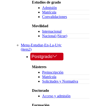
Estudios de grado
Admisión
Matrícula
Convalidaciones
Movilidad
Internacional
Nacional (Sicue)
Menu-Estudiar-En-La-Urjc
(item2)
Postgrado
Másteres
Preinscripción
Matrícula
Solicitudes y Normativa
Doctorado
Acceso y admisión
Formación