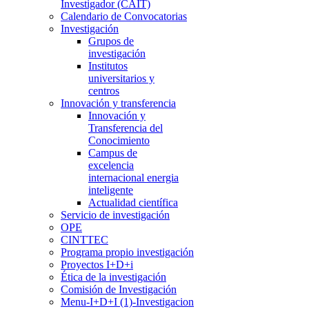
Investigador (CAIT)
Calendario de Convocatorias
Investigación
Grupos de
investigación
Institutos
universitarios y
centros
Innovación y transferencia
Innovación y
Transferencia del
Conocimiento
Campus de
excelencia
internacional energia
inteligente
Actualidad científica
Servicio de investigación
OPE
CINTTEC
Programa propio investigación
Proyectos I+D+i
Ética de la investigación
Comisión de Investigación
Menu-I+D+I (1)-Investigacion