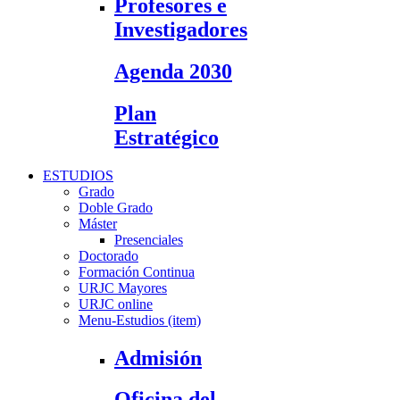
Profesores e
Investigadores
Agenda 2030
Plan
Estratégico
ESTUDIOS
Grado
Doble Grado
Máster
Presenciales
Doctorado
Formación Continua
URJC Mayores
URJC online
Menu-Estudios (item)
Admisión
Oficina del