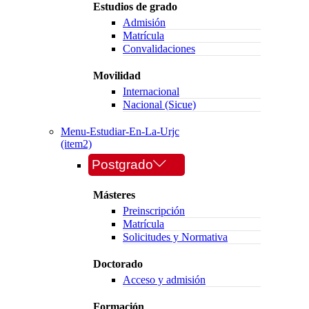
Estudios de grado
Admisión
Matrícula
Convalidaciones
Movilidad
Internacional
Nacional (Sicue)
Menu-Estudiar-En-La-Urjc
(item2)
Postgrado
Másteres
Preinscripción
Matrícula
Solicitudes y Normativa
Doctorado
Acceso y admisión
Formación