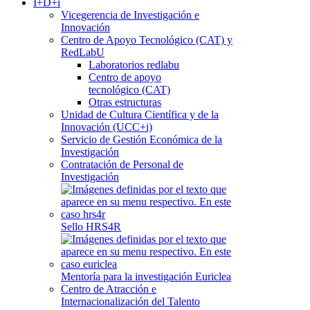
I+D+i
Vicegerencia de Investigación e
Innovación
Centro de Apoyo Tecnológico (CAT) y
RedLabU
Laboratorios redlabu
Centro de apoyo
tecnológico (CAT)
Otras estructuras
Unidad de Cultura Científica y de la
Innovación (UCC+i)
Servicio de Gestión Económica de la
Investigación
Contratación de Personal de
Investigación
Sello HRS4R
Mentoría para la investigación Euriclea
Centro de Atracción e
Internacionalización del Talento