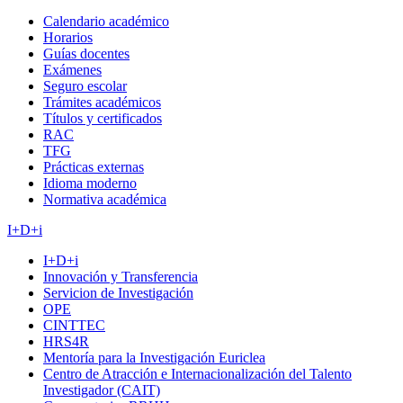
Calendario académico
Horarios
Guías docentes
Exámenes
Seguro escolar
Trámites académicos
Títulos y certificados
RAC
TFG
Prácticas externas
Idioma moderno
Normativa académica
I+D+i
I+D+i
Innovación y Transferencia
Servicion de Investigación
OPE
CINTTEC
HRS4R
Mentoría para la Investigación Euriclea
Centro de Atracción e Internacionalización del Talento
Investigador (CAIT)