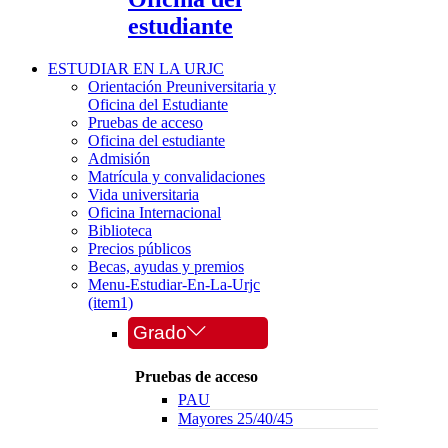
estudiante
ESTUDIAR EN LA URJC
Orientación Preuniversitaria y
Oficina del Estudiante
Pruebas de acceso
Oficina del estudiante
Admisión
Matrícula y convalidaciones
Vida universitaria
Oficina Internacional
Biblioteca
Precios públicos
Becas, ayudas y premios
Menu-Estudiar-En-La-Urjc
(item1)
Grado
Pruebas de acceso
PAU
Mayores 25/40/45