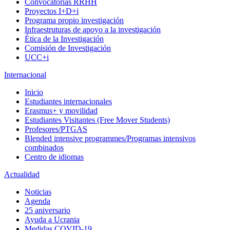
Convocatorias RRHH
Proyectos I+D+i
Programa propio investigación
Infraestruturas de apoyo a la investigación
Ética de la Investigación
Comisión de Investigación
UCC+i
Internacional
Inicio
Estudiantes internacionales
Erasmus+ y movilidad
Estudiantes Visitantes (Free Mover Students)
Profesores/PTGAS
Blended intensive programmes/Programas intensivos
combinados
Centro de idiomas
Actualidad
Noticias
Agenda
25 aniversario
Ayuda a Ucrania
Medidas COVID-19