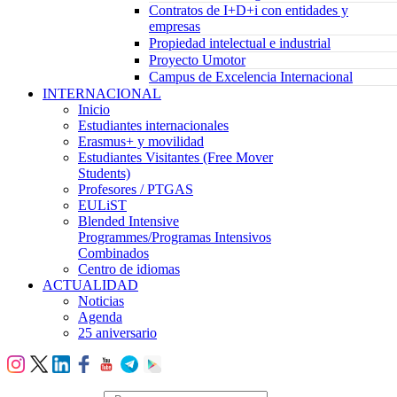
Contratos de I+D+i con entidades y
empresas
Propiedad intelectual e industrial
Proyecto Umotor
Campus de Excelencia Internacional
INTERNACIONAL
Inicio
Estudiantes internacionales
Erasmus+ y movilidad
Estudiantes Visitantes (Free Mover
Students)
Profesores / PTGAS
EULiST
Blended Intensive
Programmes/Programas Intensivos
Combinados
Centro de idiomas
ACTUALIDAD
Noticias
Agenda
25 aniversario