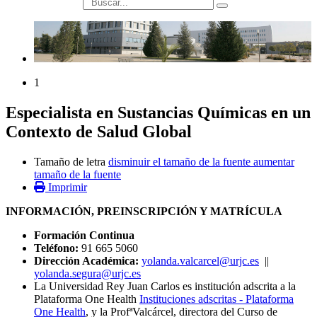
búsqueda
1
Especialista en Sustancias Químicas en un
Contexto de Salud Global
Tamaño de letra
disminuir el tamaño de la fuente
aumentar
tamaño de la fuente
Imprimir
INFORMACIÓN, PREINSCRIPCIÓN Y MATRÍCULA
Formación Continua
Teléfono:
91 665 5060
Dirección Académica:
yolanda.valcarcel@urjc.es
||
yolanda.segura@urjc.es
La Universidad Rey Juan Carlos es institución adscrita a la
Plataforma One Health
Instituciones adscritas - Plataforma
One Health
, y la ProfªValcárcel, directora del Curso de