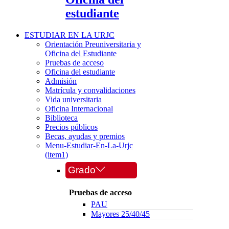
estudiante
ESTUDIAR EN LA URJC
Orientación Preuniversitaria y
Oficina del Estudiante
Pruebas de acceso
Oficina del estudiante
Admisión
Matrícula y convalidaciones
Vida universitaria
Oficina Internacional
Biblioteca
Precios públicos
Becas, ayudas y premios
Menu-Estudiar-En-La-Urjc
(item1)
Grado
Pruebas de acceso
PAU
Mayores 25/40/45