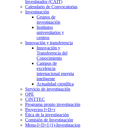
Investigador (CAIT)
Calendario de Convocatorias
Investigación
Grupos de
investigación
Institutos
universitarios y
centros
Innovación y transferencia
Innovación y
Transferencia del
Conocimiento
Campus de
excelencia
internacional energia
inteligente
Actualidad científica
Servicio de investigación
OPE
CINTTEC
Programa propio investigación
Proyectos I+D+i
Ética de la investigación
Comisión de Investigación
Menu-I+D+I (1)-Investigacion