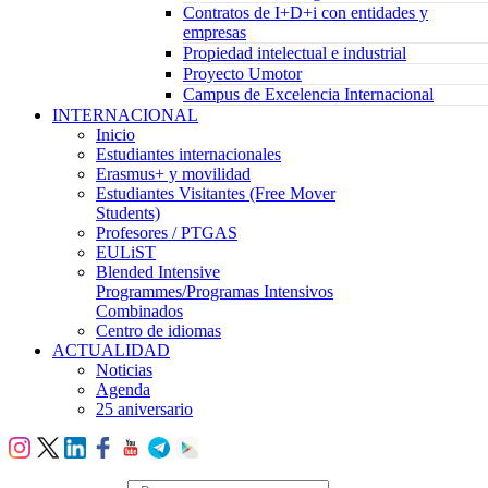
Contratos de I+D+i con entidades y
empresas
Propiedad intelectual e industrial
Proyecto Umotor
Campus de Excelencia Internacional
INTERNACIONAL
Inicio
Estudiantes internacionales
Erasmus+ y movilidad
Estudiantes Visitantes (Free Mover
Students)
Profesores / PTGAS
EULiST
Blended Intensive
Programmes/Programas Intensivos
Combinados
Centro de idiomas
ACTUALIDAD
Noticias
Agenda
25 aniversario