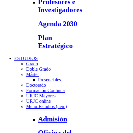
Profesores e
Investigadores
Agenda 2030
Plan
Estratégico
ESTUDIOS
Grado
Doble Grado
Máster
Presenciales
Doctorado
Formación Continua
URJC Mayores
URJC online
Menu-Estudios (item)
Admisión
Oficina del