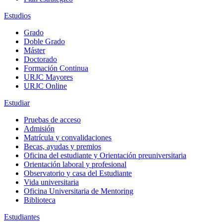
Estudios
Grado
Doble Grado
Máster
Doctorado
Formación Continua
URJC Mayores
URJC Online
Estudiar
Pruebas de acceso
Admisión
Matrícula y convalidaciones
Becas, ayudas y premios
Oficina del estudiante y Orientación preuniversitaria
Orientación laboral y profesional
Observatorio y casa del Estudiante
Vida universitaria
Oficina Universitaria de Mentoring
Biblioteca
Estudiantes