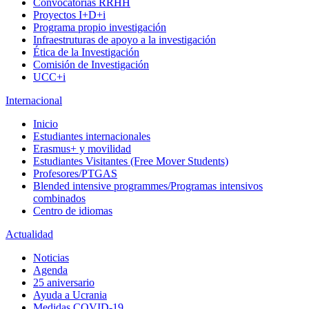
Convocatorias RRHH
Proyectos I+D+i
Programa propio investigación
Infraestruturas de apoyo a la investigación
Ética de la Investigación
Comisión de Investigación
UCC+i
Internacional
Inicio
Estudiantes internacionales
Erasmus+ y movilidad
Estudiantes Visitantes (Free Mover Students)
Profesores/PTGAS
Blended intensive programmes/Programas intensivos
combinados
Centro de idiomas
Actualidad
Noticias
Agenda
25 aniversario
Ayuda a Ucrania
Medidas COVID-19