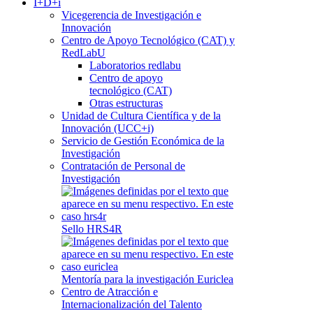
I+D+i
Vicegerencia de Investigación e
Innovación
Centro de Apoyo Tecnológico (CAT) y
RedLabU
Laboratorios redlabu
Centro de apoyo
tecnológico (CAT)
Otras estructuras
Unidad de Cultura Científica y de la
Innovación (UCC+i)
Servicio de Gestión Económica de la
Investigación
Contratación de Personal de
Investigación
Sello HRS4R
Mentoría para la investigación Euriclea
Centro de Atracción e
Internacionalización del Talento