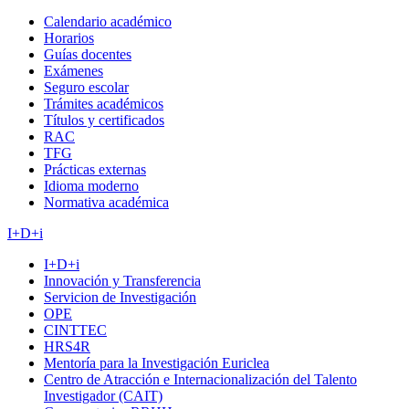
Calendario académico
Horarios
Guías docentes
Exámenes
Seguro escolar
Trámites académicos
Títulos y certificados
RAC
TFG
Prácticas externas
Idioma moderno
Normativa académica
I+D+i
I+D+i
Innovación y Transferencia
Servicion de Investigación
OPE
CINTTEC
HRS4R
Mentoría para la Investigación Euriclea
Centro de Atracción e Internacionalización del Talento
Investigador (CAIT)