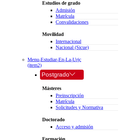
Estudios de grado
Admisión
Matrícula
Convalidaciones
Movilidad
Internacional
Nacional (Sicue)
Menu-Estudiar-En-La-Urjc
(item2)
Postgrado
Másteres
Preinscripción
Matrícula
Solicitudes y Normativa
Doctorado
Acceso y admisión
Formación