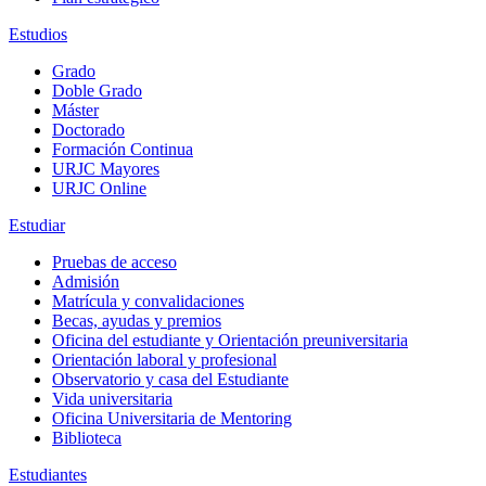
Estudios
Grado
Doble Grado
Máster
Doctorado
Formación Continua
URJC Mayores
URJC Online
Estudiar
Pruebas de acceso
Admisión
Matrícula y convalidaciones
Becas, ayudas y premios
Oficina del estudiante y Orientación preuniversitaria
Orientación laboral y profesional
Observatorio y casa del Estudiante
Vida universitaria
Oficina Universitaria de Mentoring
Biblioteca
Estudiantes