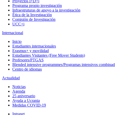
Proyectos I+D+i
Programa propio investigación
Infraestruturas de apoyo a la investigación
Ética de la Investigación
Comisión de Investigación
UCC+i
Internacional
Inicio
Estudiantes internacionales
Erasmus+ y movilidad
Estudiantes Visitantes (Free Mover Students)
Profesores/PTGAS
Blended intensive programmes/Programas intensivos combinad
Centro de idiomas
Actualidad
Noticias
Agenda
25 aniversario
Ayuda a Ucrania
Medidas COVID-19
Intranet