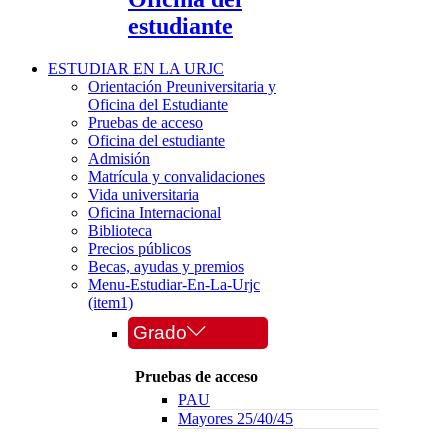
estudiante
ESTUDIAR EN LA URJC
Orientación Preuniversitaria y
Oficina del Estudiante
Pruebas de acceso
Oficina del estudiante
Admisión
Matrícula y convalidaciones
Vida universitaria
Oficina Internacional
Biblioteca
Precios públicos
Becas, ayudas y premios
Menu-Estudiar-En-La-Urjc
(item1)
Grado
Pruebas de acceso
PAU
Mayores 25/40/45