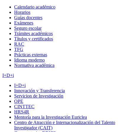
Calendario académico
Horarios
Guías docentes
Exámenes
Seguro escolar
Trámites académicos
Títulos y certificados
RAC
TFG
Prácticas externas
Idioma moderno
Normativa académica
I+D+i
I+D+i
Innovación y Transferencia
Servicion de Investigación
OPE
CINTTEC
HRS4R
Mentoría para la Investigación Euriclea
Centro de Atracción e Internacionalización del Talento
Investigador (CAIT)