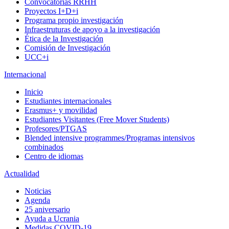
Convocatorias RRHH
Proyectos I+D+i
Programa propio investigación
Infraestruturas de apoyo a la investigación
Ética de la Investigación
Comisión de Investigación
UCC+i
Internacional
Inicio
Estudiantes internacionales
Erasmus+ y movilidad
Estudiantes Visitantes (Free Mover Students)
Profesores/PTGAS
Blended intensive programmes/Programas intensivos
combinados
Centro de idiomas
Actualidad
Noticias
Agenda
25 aniversario
Ayuda a Ucrania
Medidas COVID-19