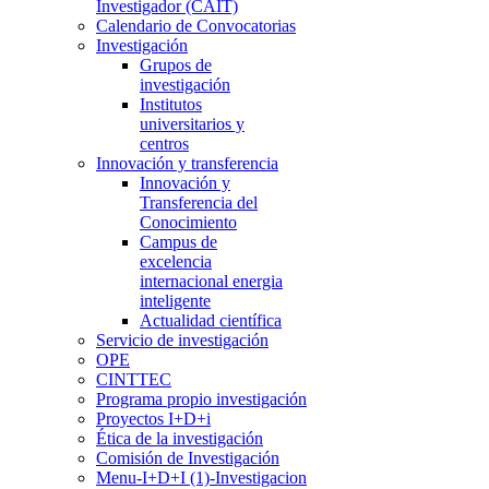
Investigador (CAIT)
Calendario de Convocatorias
Investigación
Grupos de
investigación
Institutos
universitarios y
centros
Innovación y transferencia
Innovación y
Transferencia del
Conocimiento
Campus de
excelencia
internacional energia
inteligente
Actualidad científica
Servicio de investigación
OPE
CINTTEC
Programa propio investigación
Proyectos I+D+i
Ética de la investigación
Comisión de Investigación
Menu-I+D+I (1)-Investigacion