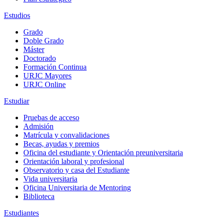
Estudios
Grado
Doble Grado
Máster
Doctorado
Formación Continua
URJC Mayores
URJC Online
Estudiar
Pruebas de acceso
Admisión
Matrícula y convalidaciones
Becas, ayudas y premios
Oficina del estudiante y Orientación preuniversitaria
Orientación laboral y profesional
Observatorio y casa del Estudiante
Vida universitaria
Oficina Universitaria de Mentoring
Biblioteca
Estudiantes