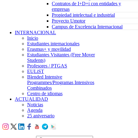
Contratos de I+D+i con entidades y
empresas
Propiedad intelectual e industrial
Proyecto Umotor
Campus de Excelencia Internacional
INTERNACIONAL
Inicio
Estudiantes internacionales
Erasmus+ y movilidad
Estudiantes Visitantes (Free Mover
Students)
Profesores / PTGAS
EULiST
Blended Intensive
Programmes/Programas Intensivos
Combinados
Centro de idiomas
ACTUALIDAD
Noticias
Agenda
25 aniversario