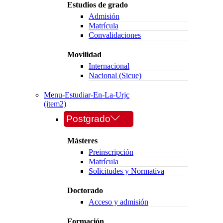
Estudios de grado
Admisión
Matrícula
Convalidaciones
Movilidad
Internacional
Nacional (Sicue)
Menu-Estudiar-En-La-Urjc
(item2)
Postgrado
Másteres
Preinscripción
Matrícula
Solicitudes y Normativa
Doctorado
Acceso y admisión
Formación