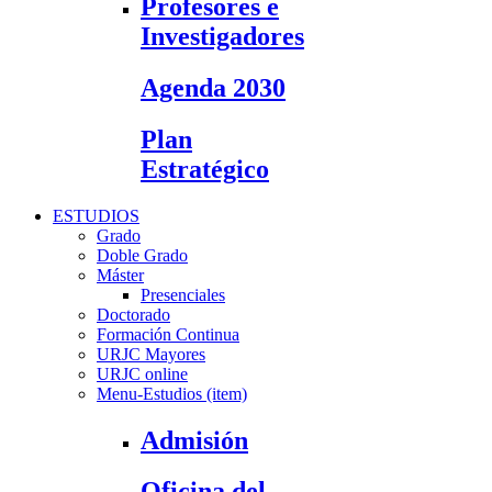
Profesores e
Investigadores
Agenda 2030
Plan
Estratégico
ESTUDIOS
Grado
Doble Grado
Máster
Presenciales
Doctorado
Formación Continua
URJC Mayores
URJC online
Menu-Estudios (item)
Admisión
Oficina del