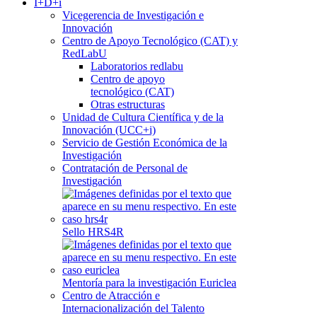
I+D+i
Vicegerencia de Investigación e
Innovación
Centro de Apoyo Tecnológico (CAT) y
RedLabU
Laboratorios redlabu
Centro de apoyo
tecnológico (CAT)
Otras estructuras
Unidad de Cultura Científica y de la
Innovación (UCC+i)
Servicio de Gestión Económica de la
Investigación
Contratación de Personal de
Investigación
Sello HRS4R
Mentoría para la investigación Euriclea
Centro de Atracción e
Internacionalización del Talento