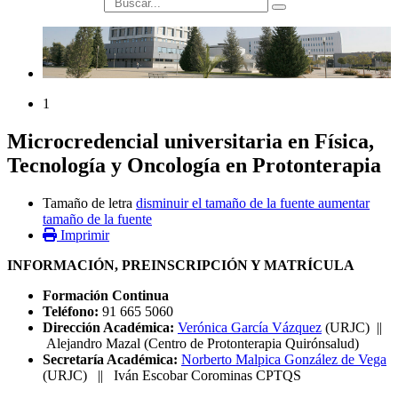
búsqueda
1
Microcredencial universitaria en Física,
Tecnología y Oncología en Protonterapia
Tamaño de letra
disminuir el tamaño de la fuente
aumentar
tamaño de la fuente
Imprimir
INFORMACIÓN, PREINSCRIPCIÓN Y MATRÍCULA
Formación Continua
Teléfono:
91 665 5060
Dirección Académica:
Verónica García Vázquez
(URJC) ||
Alejandro Mazal (Centro de Protonterapia Quirónsalud)
Secretaría Académica:
Norberto Malpica González de Vega
(URJC) || Iván Escobar Corominas CPTQS