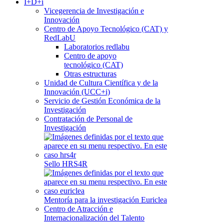
I+D+i
Vicegerencia de Investigación e
Innovación
Centro de Apoyo Tecnológico (CAT) y
RedLabU
Laboratorios redlabu
Centro de apoyo
tecnológico (CAT)
Otras estructuras
Unidad de Cultura Científica y de la
Innovación (UCC+i)
Servicio de Gestión Económica de la
Investigación
Contratación de Personal de
Investigación
Sello HRS4R
Mentoría para la investigación Euriclea
Centro de Atracción e
Internacionalización del Talento