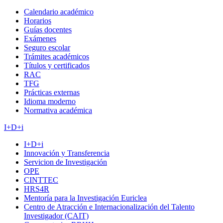
Calendario académico
Horarios
Guías docentes
Exámenes
Seguro escolar
Trámites académicos
Títulos y certificados
RAC
TFG
Prácticas externas
Idioma moderno
Normativa académica
I+D+i
I+D+i
Innovación y Transferencia
Servicion de Investigación
OPE
CINTTEC
HRS4R
Mentoría para la Investigación Euriclea
Centro de Atracción e Internacionalización del Talento
Investigador (CAIT)