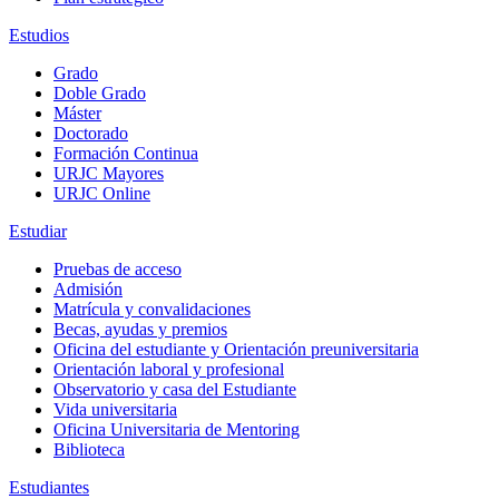
Estudios
Grado
Doble Grado
Máster
Doctorado
Formación Continua
URJC Mayores
URJC Online
Estudiar
Pruebas de acceso
Admisión
Matrícula y convalidaciones
Becas, ayudas y premios
Oficina del estudiante y Orientación preuniversitaria
Orientación laboral y profesional
Observatorio y casa del Estudiante
Vida universitaria
Oficina Universitaria de Mentoring
Biblioteca
Estudiantes