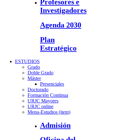
Profesores e
Investigadores
Agenda 2030
Plan
Estratégico
ESTUDIOS
Grado
Doble Grado
Máster
Presenciales
Doctorado
Formación Continua
URJC Mayores
URJC online
Menu-Estudios (item)
Admisión
Oficina del