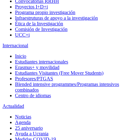
Convocatorias RRHH
Proyectos I+D+i
Programa propio investigación
Infraestruturas de apoyo a la investigación
Ética de la Investigación
Comisión de Investigación
UCC+i
Internacional
Inicio
Estudiantes internacionales
Erasmus+ y movilidad
Estudiantes Visitantes (Free Mover Students)
Profesores/PTGAS
Blended intensive programmes/Programas intensivos
combinados
Centro de idiomas
Actualidad
Noticias
Agenda
25 aniversario
Ayuda a Ucrania
Medidas COVID-19