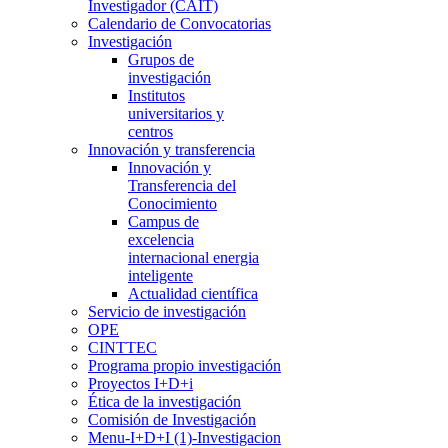
Investigador (CAIT)
Calendario de Convocatorias
Investigación
Grupos de
investigación
Institutos
universitarios y
centros
Innovación y transferencia
Innovación y
Transferencia del
Conocimiento
Campus de
excelencia
internacional energia
inteligente
Actualidad científica
Servicio de investigación
OPE
CINTTEC
Programa propio investigación
Proyectos I+D+i
Ética de la investigación
Comisión de Investigación
Menu-I+D+I (1)-Investigacion