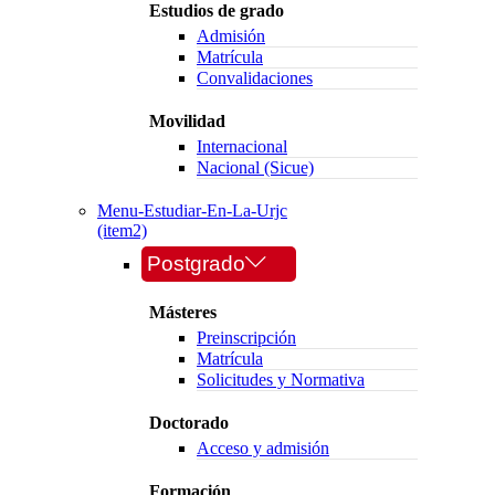
Estudios de grado
Admisión
Matrícula
Convalidaciones
Movilidad
Internacional
Nacional (Sicue)
Menu-Estudiar-En-La-Urjc
(item2)
Postgrado
Másteres
Preinscripción
Matrícula
Solicitudes y Normativa
Doctorado
Acceso y admisión
Formación