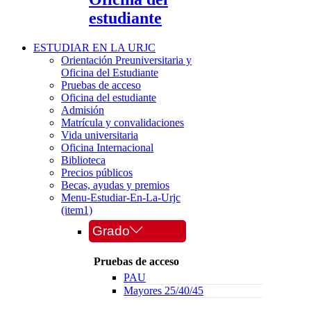
estudiante
ESTUDIAR EN LA URJC
Orientación Preuniversitaria y
Oficina del Estudiante
Pruebas de acceso
Oficina del estudiante
Admisión
Matrícula y convalidaciones
Vida universitaria
Oficina Internacional
Biblioteca
Precios públicos
Becas, ayudas y premios
Menu-Estudiar-En-La-Urjc
(item1)
Grado
Pruebas de acceso
PAU
Mayores 25/40/45