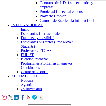
Contratos de I+D+i con entidades y
empresas
Propiedad intelectual e industrial
Proyecto Umotor
Campus de Excelencia Internacional
INTERNACIONAL
Inicio
Estudiantes internacionales
Erasmus+ y movilidad
Estudiantes Visitantes (Free Mover
Students)
Profesores / PTGAS
EULiST
Blended Intensive
Programmes/Programas Intensivos
Combinados
Centro de idiomas
ACTUALIDAD
Noticias
Agenda
25 aniversario