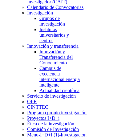
Investigador (CAIT)
Calendario de Convocatorias
Investigación
Grupos de
investigación
Institutos
universitarios y
centros
Innovación y transferencia
Innovación y
Transferencia del
Conocimiento
Campus de
excelencia
internacional energia
inteligente
Actualidad científica
Servicio de investigación
OPE
CINTTEC
Programa propio investigación
Proyectos I+D+i
Ética de la investigación
Comisión de Investigación
Menu-I+D+I (1)-Investigacion