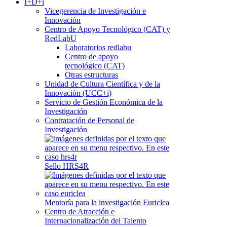
I+D+i
Vicegerencia de Investigación e
Innovación
Centro de Apoyo Tecnológico (CAT) y
RedLabU
Laboratorios redlabu
Centro de apoyo
tecnológico (CAT)
Otras estructuras
Unidad de Cultura Científica y de la
Innovación (UCC+i)
Servicio de Gestión Económica de la
Investigación
Contratación de Personal de
Investigación
Sello HRS4R
Mentoría para la investigación Euriclea
Centro de Atracción e
Internacionalización del Talento