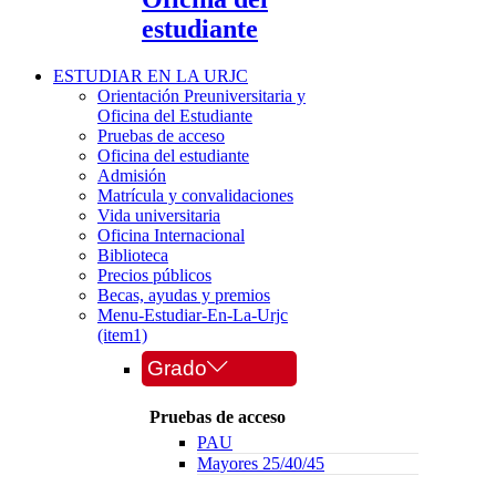
estudiante
ESTUDIAR EN LA URJC
Orientación Preuniversitaria y
Oficina del Estudiante
Pruebas de acceso
Oficina del estudiante
Admisión
Matrícula y convalidaciones
Vida universitaria
Oficina Internacional
Biblioteca
Precios públicos
Becas, ayudas y premios
Menu-Estudiar-En-La-Urjc
(item1)
Grado
Pruebas de acceso
PAU
Mayores 25/40/45