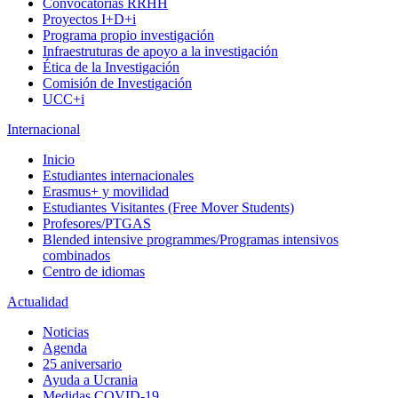
Convocatorias RRHH
Proyectos I+D+i
Programa propio investigación
Infraestruturas de apoyo a la investigación
Ética de la Investigación
Comisión de Investigación
UCC+i
Internacional
Inicio
Estudiantes internacionales
Erasmus+ y movilidad
Estudiantes Visitantes (Free Mover Students)
Profesores/PTGAS
Blended intensive programmes/Programas intensivos
combinados
Centro de idiomas
Actualidad
Noticias
Agenda
25 aniversario
Ayuda a Ucrania
Medidas COVID-19