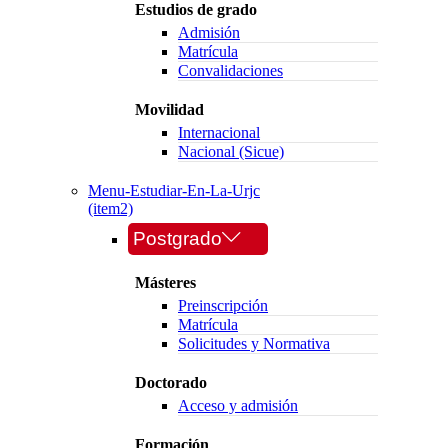
Estudios de grado
Admisión
Matrícula
Convalidaciones
Movilidad
Internacional
Nacional (Sicue)
Menu-Estudiar-En-La-Urjc
(item2)
Postgrado
Másteres
Preinscripción
Matrícula
Solicitudes y Normativa
Doctorado
Acceso y admisión
Formación