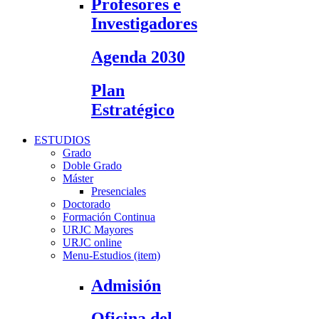
Profesores e
Investigadores
Agenda 2030
Plan
Estratégico
ESTUDIOS
Grado
Doble Grado
Máster
Presenciales
Doctorado
Formación Continua
URJC Mayores
URJC online
Menu-Estudios (item)
Admisión
Oficina del