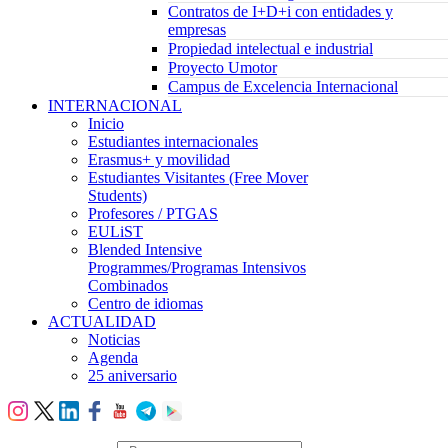
Contratos de I+D+i con entidades y
empresas
Propiedad intelectual e industrial
Proyecto Umotor
Campus de Excelencia Internacional
INTERNACIONAL
Inicio
Estudiantes internacionales
Erasmus+ y movilidad
Estudiantes Visitantes (Free Mover
Students)
Profesores / PTGAS
EULiST
Blended Intensive
Programmes/Programas Intensivos
Combinados
Centro de idiomas
ACTUALIDAD
Noticias
Agenda
25 aniversario