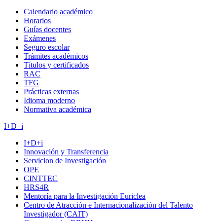
Calendario académico
Horarios
Guías docentes
Exámenes
Seguro escolar
Trámites académicos
Títulos y certificados
RAC
TFG
Prácticas externas
Idioma moderno
Normativa académica
I+D+i
I+D+i
Innovación y Transferencia
Servicion de Investigación
OPE
CINTTEC
HRS4R
Mentoría para la Investigación Euriclea
Centro de Atracción e Internacionalización del Talento
Investigador (CAIT)