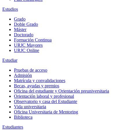
Estudios
Grado
Doble Grado
Máster
Doctorado
Formación Continua
URJC Mayores
URJC Online
Estudiar
Pruebas de acceso
Admisión
Matrícula y convalidaciones
Becas, ayudas y premios
Oficina del estudiante y Orientación preuniversitaria
Orientación laboral y profesional
Observatorio y casa del Estudiante
Vida universitaria
Oficina Universitaria de Mentoring
Biblioteca
Estudiantes