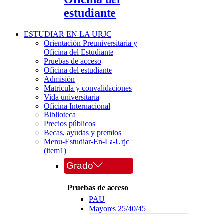
estudiante
ESTUDIAR EN LA URJC
Orientación Preuniversitaria y
Oficina del Estudiante
Pruebas de acceso
Oficina del estudiante
Admisión
Matrícula y convalidaciones
Vida universitaria
Oficina Internacional
Biblioteca
Precios públicos
Becas, ayudas y premios
Menu-Estudiar-En-La-Urjc
(item1)
Grado
Pruebas de acceso
PAU
Mayores 25/40/45