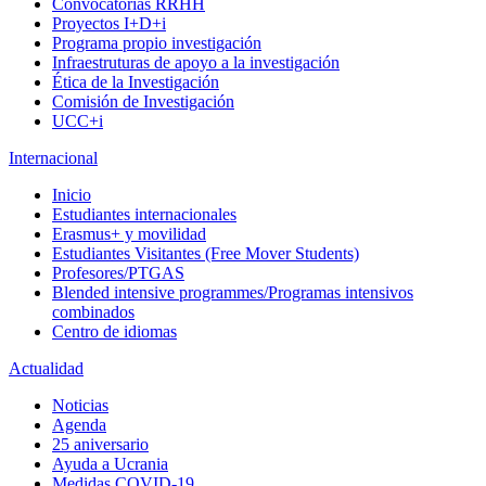
Convocatorias RRHH
Proyectos I+D+i
Programa propio investigación
Infraestruturas de apoyo a la investigación
Ética de la Investigación
Comisión de Investigación
UCC+i
Internacional
Inicio
Estudiantes internacionales
Erasmus+ y movilidad
Estudiantes Visitantes (Free Mover Students)
Profesores/PTGAS
Blended intensive programmes/Programas intensivos
combinados
Centro de idiomas
Actualidad
Noticias
Agenda
25 aniversario
Ayuda a Ucrania
Medidas COVID-19