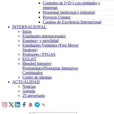
Contratos de I+D+i con entidades y
empresas
Propiedad intelectual e industrial
Proyecto Umotor
Campus de Excelencia Internacional
INTERNACIONAL
Inicio
Estudiantes internacionales
Erasmus+ y movilidad
Estudiantes Visitantes (Free Mover
Students)
Profesores / PTGAS
EULiST
Blended Intensive
Programmes/Programas Intensivos
Combinados
Centro de idiomas
ACTUALIDAD
Noticias
Agenda
25 aniversario