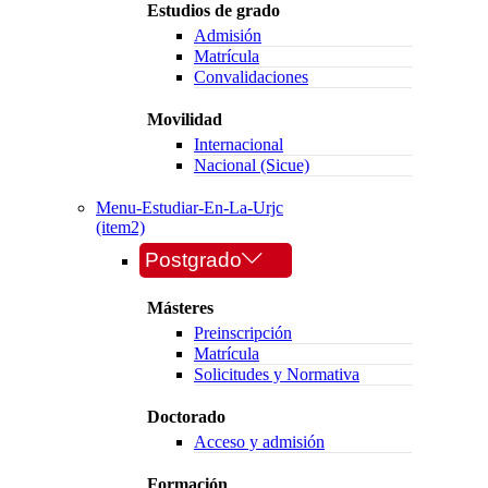
Estudios de grado
Admisión
Matrícula
Convalidaciones
Movilidad
Internacional
Nacional (Sicue)
Menu-Estudiar-En-La-Urjc
(item2)
Postgrado
Másteres
Preinscripción
Matrícula
Solicitudes y Normativa
Doctorado
Acceso y admisión
Formación