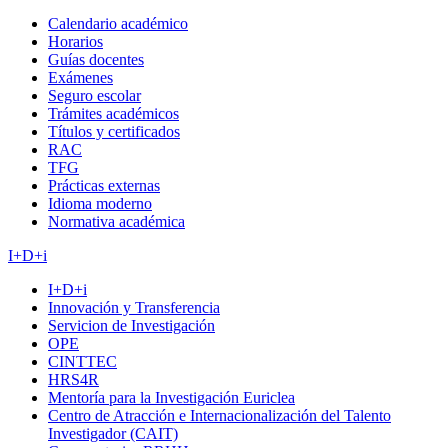
Calendario académico
Horarios
Guías docentes
Exámenes
Seguro escolar
Trámites académicos
Títulos y certificados
RAC
TFG
Prácticas externas
Idioma moderno
Normativa académica
I+D+i
I+D+i
Innovación y Transferencia
Servicion de Investigación
OPE
CINTTEC
HRS4R
Mentoría para la Investigación Euriclea
Centro de Atracción e Internacionalización del Talento
Investigador (CAIT)