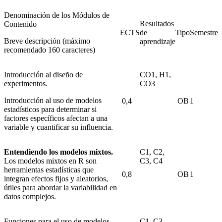
Denominación de los Módulos de
Resultados
Contenido
ECTS
de
Tipo
Semestre
Breve descripción (máximo
aprendizaje
recomendado 160 caracteres)
Introducción al diseño de
CO1, H1,
experimentos.
CO3
Introducción al uso de modelos
0,4
OB
1
estadísticos para determinar si
factores específicos afectan a una
variable y cuantificar su influencia.
Entendiendo los modelos mixtos.
C1, C2,
Los modelos mixtos en R son
C3, C4
herramientas estadísticas que
0,8
OB
1
integran efectos fijos y aleatorios,
útiles para abordar la variabilidad en
datos complejos.
Funciones para el uso de modelos
C1, C3