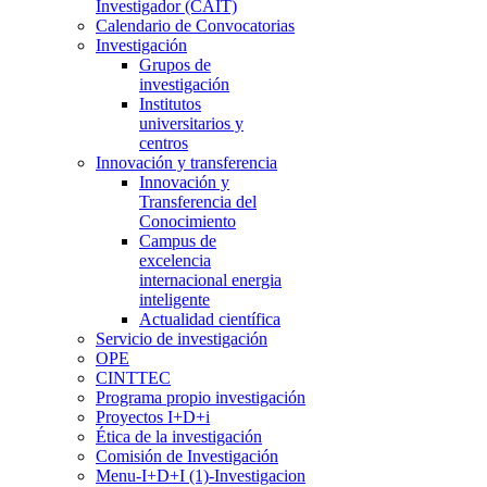
Investigador (CAIT)
Calendario de Convocatorias
Investigación
Grupos de
investigación
Institutos
universitarios y
centros
Innovación y transferencia
Innovación y
Transferencia del
Conocimiento
Campus de
excelencia
internacional energia
inteligente
Actualidad científica
Servicio de investigación
OPE
CINTTEC
Programa propio investigación
Proyectos I+D+i
Ética de la investigación
Comisión de Investigación
Menu-I+D+I (1)-Investigacion