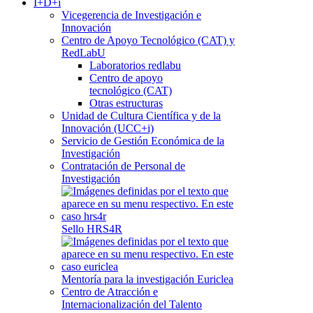
I+D+i
Vicegerencia de Investigación e
Innovación
Centro de Apoyo Tecnológico (CAT) y
RedLabU
Laboratorios redlabu
Centro de apoyo
tecnológico (CAT)
Otras estructuras
Unidad de Cultura Científica y de la
Innovación (UCC+i)
Servicio de Gestión Económica de la
Investigación
Contratación de Personal de
Investigación
Sello HRS4R
Mentoría para la investigación Euriclea
Centro de Atracción e
Internacionalización del Talento