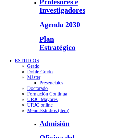
Profesores e
Investigadores
Agenda 2030
Plan
Estratégico
ESTUDIOS
Grado
Doble Grado
Máster
Presenciales
Doctorado
Formación Continua
URJC Mayores
URJC online
Menu-Estudios (item)
Admisión
Oficina del