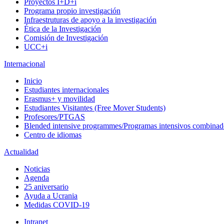
Proyectos I+D+i
Programa propio investigación
Infraestruturas de apoyo a la investigación
Ética de la Investigación
Comisión de Investigación
UCC+i
Internacional
Inicio
Estudiantes internacionales
Erasmus+ y movilidad
Estudiantes Visitantes (Free Mover Students)
Profesores/PTGAS
Blended intensive programmes/Programas intensivos combinad
Centro de idiomas
Actualidad
Noticias
Agenda
25 aniversario
Ayuda a Ucrania
Medidas COVID-19
Intranet