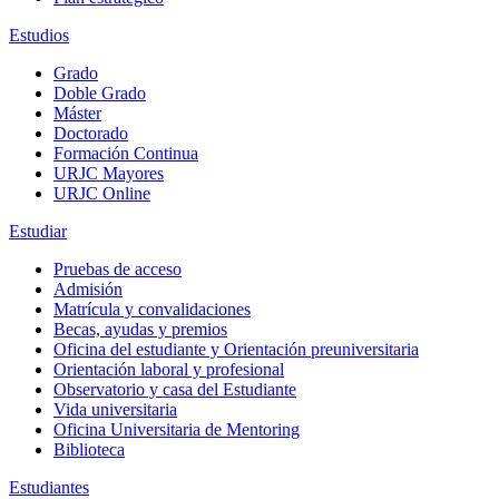
Estudios
Grado
Doble Grado
Máster
Doctorado
Formación Continua
URJC Mayores
URJC Online
Estudiar
Pruebas de acceso
Admisión
Matrícula y convalidaciones
Becas, ayudas y premios
Oficina del estudiante y Orientación preuniversitaria
Orientación laboral y profesional
Observatorio y casa del Estudiante
Vida universitaria
Oficina Universitaria de Mentoring
Biblioteca
Estudiantes