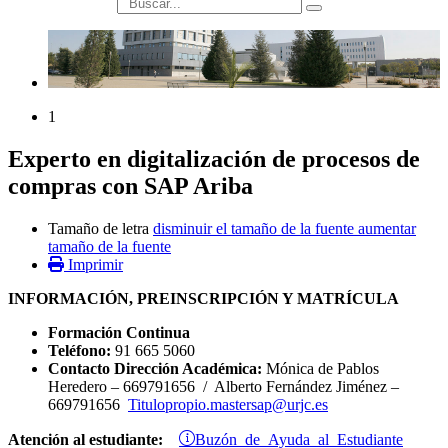
búsqueda
1
Experto en digitalización de procesos de
compras con SAP Ariba
Tamaño de letra
disminuir el tamaño de la fuente
aumentar
tamaño de la fuente
Imprimir
INFORMACIÓN, PREINSCRIPCIÓN Y MATRÍCULA
Formación Continua
Teléfono:
91 665 5060
Contacto Dirección Académica:
Mónica de Pablos
Heredero – 669791656 / Alberto Fernández Jiménez –
669791656
Titulopropio.mastersap@urjc.es
Buzón de Ayuda al Estudiante
Atención al estudiante: