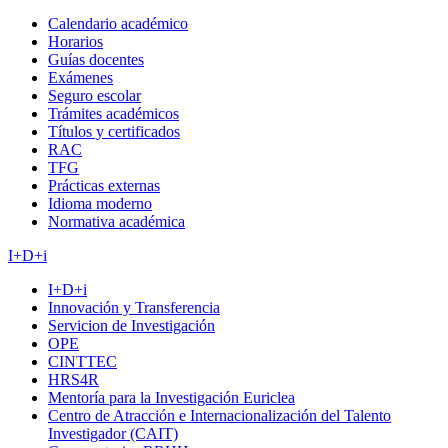
Calendario académico
Horarios
Guías docentes
Exámenes
Seguro escolar
Trámites académicos
Títulos y certificados
RAC
TFG
Prácticas externas
Idioma moderno
Normativa académica
I+D+i
I+D+i
Innovación y Transferencia
Servicion de Investigación
OPE
CINTTEC
HRS4R
Mentoría para la Investigación Euriclea
Centro de Atracción e Internacionalización del Talento
Investigador (CAIT)