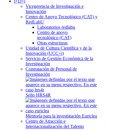
I+D+i
Vicegerencia de Investigación e
Innovación
Centro de Apoyo Tecnológico (CAT) y
RedLabU
Laboratorios redlabu
Centro de apoyo
tecnológico (CAT)
Otras estructuras
Unidad de Cultura Científica y de la
Innovación (UCC+i)
Servicio de Gestión Económica de la
Investigación
Contratación de Personal de
Investigación
Sello HRS4R
Mentoría para la investigación Euriclea
Centro de Atracción e
Internacionalización del Talento