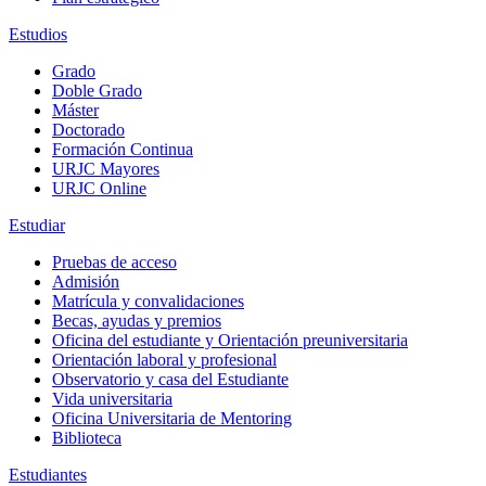
Estudios
Grado
Doble Grado
Máster
Doctorado
Formación Continua
URJC Mayores
URJC Online
Estudiar
Pruebas de acceso
Admisión
Matrícula y convalidaciones
Becas, ayudas y premios
Oficina del estudiante y Orientación preuniversitaria
Orientación laboral y profesional
Observatorio y casa del Estudiante
Vida universitaria
Oficina Universitaria de Mentoring
Biblioteca
Estudiantes