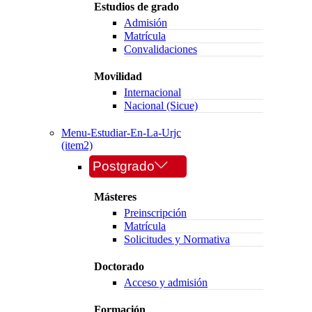
Estudios de grado
Admisión
Matrícula
Convalidaciones
Movilidad
Internacional
Nacional (Sicue)
Menu-Estudiar-En-La-Urjc
(item2)
Postgrado
Másteres
Preinscripción
Matrícula
Solicitudes y Normativa
Doctorado
Acceso y admisión
Formación