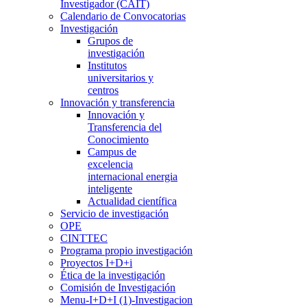
Investigador (CAIT)
Calendario de Convocatorias
Investigación
Grupos de
investigación
Institutos
universitarios y
centros
Innovación y transferencia
Innovación y
Transferencia del
Conocimiento
Campus de
excelencia
internacional energia
inteligente
Actualidad científica
Servicio de investigación
OPE
CINTTEC
Programa propio investigación
Proyectos I+D+i
Ética de la investigación
Comisión de Investigación
Menu-I+D+I (1)-Investigacion