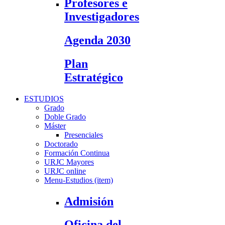
Profesores e
Investigadores
Agenda 2030
Plan
Estratégico
ESTUDIOS
Grado
Doble Grado
Máster
Presenciales
Doctorado
Formación Continua
URJC Mayores
URJC online
Menu-Estudios (item)
Admisión
Oficina del