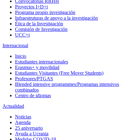
Convocatorias RRHH
Proyectos I+D+i
Programa propio investigación
Infraestruturas de apoyo a la investigación
Ética de la Investigación
Comisión de Investigación
UCC+i
Internacional
Inicio
Estudiantes internacionales
Erasmus+ y movilidad
Estudiantes Visitantes (Free Mover Students)
Profesores/PTGAS
Blended intensive programmes/Programas intensivos
combinados
Centro de idiomas
Actualidad
Noticias
Agenda
25 aniversario
Ayuda a Ucrania
Medidas COVID-19