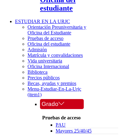
estudiante
ESTUDIAR EN LA URJC
Orientación Preuniversitaria y
Oficina del Estudiante
Pruebas de acceso
Oficina del estudiante
Admisión
Matrícula y convalidaciones
Vida universitaria
Oficina Internacional
Biblioteca
Precios públicos
Becas, ayudas y premios
Menu-Estudiar-En-La-Urjc
(item1)
Grado
Pruebas de acceso
PAU
Mayores 25/40/45