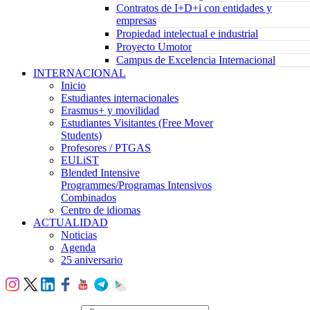
Contratos de I+D+i con entidades y
empresas
Propiedad intelectual e industrial
Proyecto Umotor
Campus de Excelencia Internacional
INTERNACIONAL
Inicio
Estudiantes internacionales
Erasmus+ y movilidad
Estudiantes Visitantes (Free Mover
Students)
Profesores / PTGAS
EULiST
Blended Intensive
Programmes/Programas Intensivos
Combinados
Centro de idiomas
ACTUALIDAD
Noticias
Agenda
25 aniversario