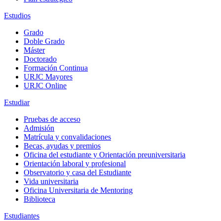
Estudios
Grado
Doble Grado
Máster
Doctorado
Formación Continua
URJC Mayores
URJC Online
Estudiar
Pruebas de acceso
Admisión
Matrícula y convalidaciones
Becas, ayudas y premios
Oficina del estudiante y Orientación preuniversitaria
Orientación laboral y profesional
Observatorio y casa del Estudiante
Vida universitaria
Oficina Universitaria de Mentoring
Biblioteca
Estudiantes