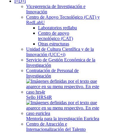
I+D+i
Vicegerencia de Investigación e
Innovación
Centro de Apoyo Tecnológico (CAT) y
RedLabU
Laboratorios redlabu
Centro de apoyo
tecnológico (CAT)
Otras estructuras
Unidad de Cultura Científica y de la
Innovación (UCC+i)
Servicio de Gestión Económica de la
Investigación
Contratación de Personal de
Investigación
Sello HRS4R
Mentoría para la investigación Euriclea
Centro de Atracción e
Internacionalización del Talento