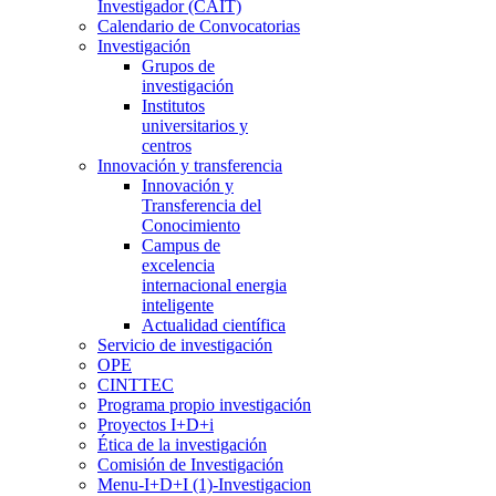
Investigador (CAIT)
Calendario de Convocatorias
Investigación
Grupos de
investigación
Institutos
universitarios y
centros
Innovación y transferencia
Innovación y
Transferencia del
Conocimiento
Campus de
excelencia
internacional energia
inteligente
Actualidad científica
Servicio de investigación
OPE
CINTTEC
Programa propio investigación
Proyectos I+D+i
Ética de la investigación
Comisión de Investigación
Menu-I+D+I (1)-Investigacion