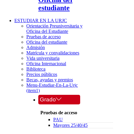
estudiante
ESTUDIAR EN LA URJC
Orientación Preuniversitaria y
Oficina del Estudiante
Pruebas de acceso
Oficina del estudiante
Admisión
Matrícula y convalidaciones
Vida universitaria
Oficina Internacional
Biblioteca
Precios públicos
Becas, ayudas y premios
Menu-Estudiar-En-La-Urjc
(item1)
Grado
Pruebas de acceso
PAU
Mayores 25/40/45