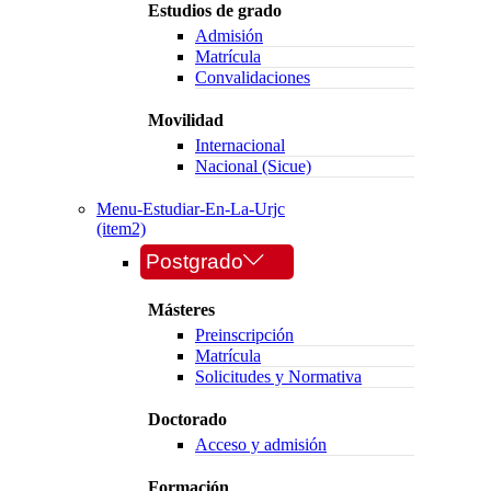
Estudios de grado
Admisión
Matrícula
Convalidaciones
Movilidad
Internacional
Nacional (Sicue)
Menu-Estudiar-En-La-Urjc
(item2)
Postgrado
Másteres
Preinscripción
Matrícula
Solicitudes y Normativa
Doctorado
Acceso y admisión
Formación