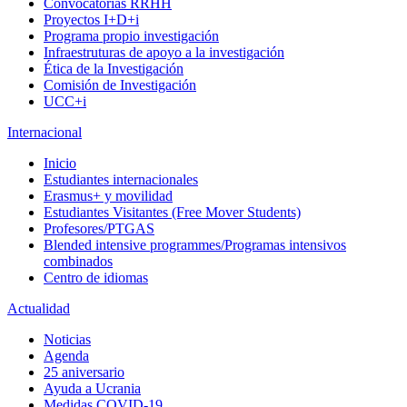
Convocatorias RRHH
Proyectos I+D+i
Programa propio investigación
Infraestruturas de apoyo a la investigación
Ética de la Investigación
Comisión de Investigación
UCC+i
Internacional
Inicio
Estudiantes internacionales
Erasmus+ y movilidad
Estudiantes Visitantes (Free Mover Students)
Profesores/PTGAS
Blended intensive programmes/Programas intensivos
combinados
Centro de idiomas
Actualidad
Noticias
Agenda
25 aniversario
Ayuda a Ucrania
Medidas COVID-19