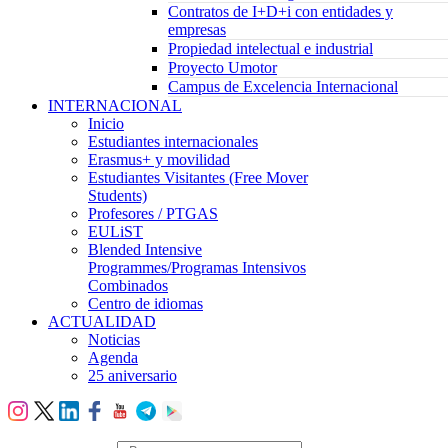
Contratos de I+D+i con entidades y
empresas
Propiedad intelectual e industrial
Proyecto Umotor
Campus de Excelencia Internacional
INTERNACIONAL
Inicio
Estudiantes internacionales
Erasmus+ y movilidad
Estudiantes Visitantes (Free Mover
Students)
Profesores / PTGAS
EULiST
Blended Intensive
Programmes/Programas Intensivos
Combinados
Centro de idiomas
ACTUALIDAD
Noticias
Agenda
25 aniversario