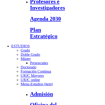
Profesores e
Investigadores
Agenda 2030
Plan
Estratégico
ESTUDIOS
Grado
Doble Grado
Máster
Presenciales
Doctorado
Formación Continua
URJC Mayores
URJC online
Menu-Estudios (item)
Admisión
Oficina del