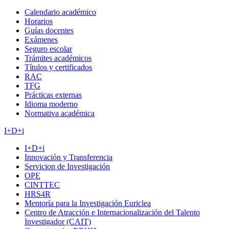
Calendario académico
Horarios
Guías docentes
Exámenes
Seguro escolar
Trámites académicos
Títulos y certificados
RAC
TFG
Prácticas externas
Idioma moderno
Normativa académica
I+D+i
I+D+i
Innovación y Transferencia
Servicion de Investigación
OPE
CINTTEC
HRS4R
Mentoría para la Investigación Euriclea
Centro de Atracción e Internacionalización del Talento
Investigador (CAIT)