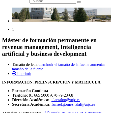
búsqueda
1
Máster de formación permanente en
revenue management, Inteligencia
artificial y business development
Tamaño de letra
disminuir el tamaño de la fuente
aumentar
tamaño de la fuente
Imprimir
INFORMACIÓN, PREINSCRIPCIÓN Y MATRÍCULA
Formación Continua
Teléfono:
91 665 5060 /670-79-23-68
Dirección Académica:
pilar.talon@urjc.es
Secretaría Académica:
Ismael.gomez.talal@urjc.es
Buzón de Ayuda al Estudiante