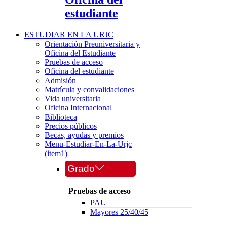
estudiante
ESTUDIAR EN LA URJC
Orientación Preuniversitaria y
Oficina del Estudiante
Pruebas de acceso
Oficina del estudiante
Admisión
Matrícula y convalidaciones
Vida universitaria
Oficina Internacional
Biblioteca
Precios públicos
Becas, ayudas y premios
Menu-Estudiar-En-La-Urjc
(item1)
Grado
Pruebas de acceso
PAU
Mayores 25/40/45