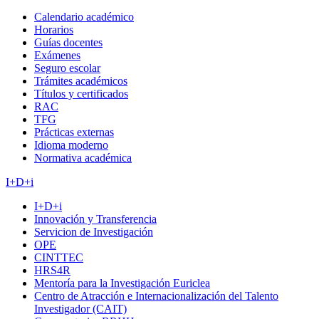
Calendario académico
Horarios
Guías docentes
Exámenes
Seguro escolar
Trámites académicos
Títulos y certificados
RAC
TFG
Prácticas externas
Idioma moderno
Normativa académica
I+D+i
I+D+i
Innovación y Transferencia
Servicion de Investigación
OPE
CINTTEC
HRS4R
Mentoría para la Investigación Euriclea
Centro de Atracción e Internacionalización del Talento
Investigador (CAIT)