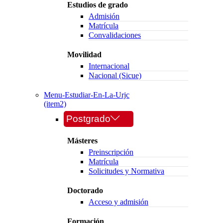
Estudios de grado
Admisión
Matrícula
Convalidaciones
Movilidad
Internacional
Nacional (Sicue)
Menu-Estudiar-En-La-Urjc
(item2)
Postgrado
Másteres
Preinscripción
Matrícula
Solicitudes y Normativa
Doctorado
Acceso y admisión
Formación