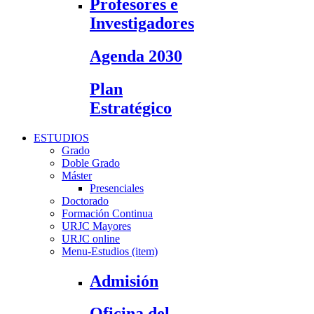
Profesores e
Investigadores
Agenda 2030
Plan
Estratégico
ESTUDIOS
Grado
Doble Grado
Máster
Presenciales
Doctorado
Formación Continua
URJC Mayores
URJC online
Menu-Estudios (item)
Admisión
Oficina del