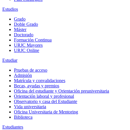
Estudios
Grado
Doble Grado
Máster
Doctorado
Formación Continua
URJC Mayores
URJC Online
Estudiar
Pruebas de acceso
Admisión
Matrícula y convalidaciones
Becas, ayudas y premios
Oficina del estudiante y Orientación preuniversitaria
Orientación laboral y profesional
Observatorio y casa del Estudiante
Vida universitaria
Oficina Universitaria de Mentoring
Biblioteca
Estudiantes