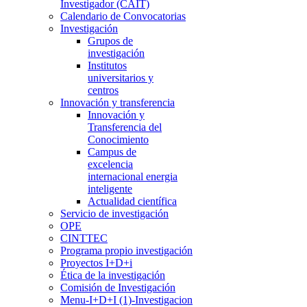
Investigador (CAIT)
Calendario de Convocatorias
Investigación
Grupos de
investigación
Institutos
universitarios y
centros
Innovación y transferencia
Innovación y
Transferencia del
Conocimiento
Campus de
excelencia
internacional energia
inteligente
Actualidad científica
Servicio de investigación
OPE
CINTTEC
Programa propio investigación
Proyectos I+D+i
Ética de la investigación
Comisión de Investigación
Menu-I+D+I (1)-Investigacion