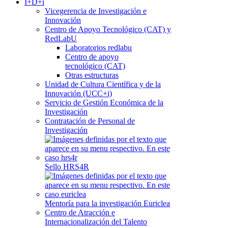
I+D+i
Vicegerencia de Investigación e
Innovación
Centro de Apoyo Tecnológico (CAT) y
RedLabU
Laboratorios redlabu
Centro de apoyo
tecnológico (CAT)
Otras estructuras
Unidad de Cultura Científica y de la
Innovación (UCC+i)
Servicio de Gestión Económica de la
Investigación
Contratación de Personal de
Investigación
Sello HRS4R
Mentoría para la investigación Euriclea
Centro de Atracción e
Internacionalización del Talento