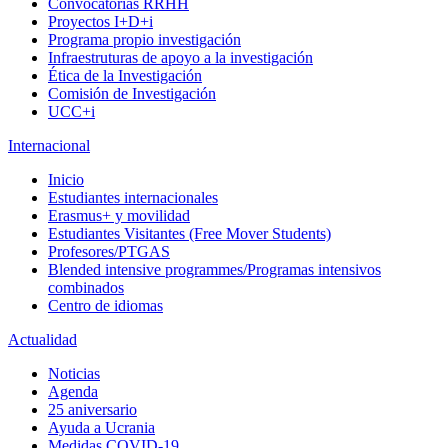
Convocatorias RRHH
Proyectos I+D+i
Programa propio investigación
Infraestruturas de apoyo a la investigación
Ética de la Investigación
Comisión de Investigación
UCC+i
Internacional
Inicio
Estudiantes internacionales
Erasmus+ y movilidad
Estudiantes Visitantes (Free Mover Students)
Profesores/PTGAS
Blended intensive programmes/Programas intensivos
combinados
Centro de idiomas
Actualidad
Noticias
Agenda
25 aniversario
Ayuda a Ucrania
Medidas COVID-19