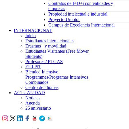
Contratos de I+D+i con entidades y
empresas
Propiedad intelectual e industrial
Proyecto Umotor
Campus de Excelencia Internacional
INTERNACIONAL
Inicio
Estudiantes internacionales
Erasmus+ y movilidad
Estudiantes Visitantes (Free Mover
Students)
Profesores / PTGAS
EULiST
Blended Intensive
Programmes/Programas Intensivos
Combinados
Centro de idiomas
ACTUALIDAD
Noticias
Agenda
25 aniversario