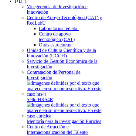
I+D+i
Vicegerencia de Investigación e
Innovación
Centro de Apoyo Tecnológico (CAT) y
RedLabU
Laboratorios redlabu
Centro de apoyo
tecnológico (CAT)
Otras estructuras
Unidad de Cultura Científica y de la
Innovación (UCC+i)
Servicio de Gestión Económica de la
Investigación
Contratación de Personal de
Investigación
Sello HRS4R
Mentoría para la investigación Euriclea
Centro de Atracción e
Internacionalización del Talento