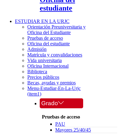
estudiante
ESTUDIAR EN LA URJC
Orientación Preuniversitaria y
Oficina del Estudiante
Pruebas de acceso
Oficina del estudiante
Admisión
Matrícula y convalidaciones
Vida universitaria
Oficina Internacional
Biblioteca
Precios públicos
Becas, ayudas y premios
Menu-Estudiar-En-La-Urjc
(item1)
Grado
Pruebas de acceso
PAU
Mayores 25/40/45