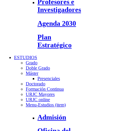
Profesores e
Investigadores
Agenda 2030
Plan
Estratégico
ESTUDIOS
Grado
Doble Grado
Máster
Presenciales
Doctorado
Formación Continua
URJC Mayores
URJC online
Menu-Estudios (item)
Admisión
Oficina del