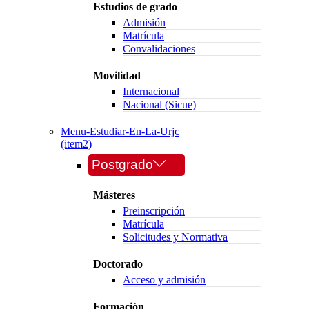
Estudios de grado
Admisión
Matrícula
Convalidaciones
Movilidad
Internacional
Nacional (Sicue)
Menu-Estudiar-En-La-Urjc
(item2)
Postgrado
Másteres
Preinscripción
Matrícula
Solicitudes y Normativa
Doctorado
Acceso y admisión
Formación