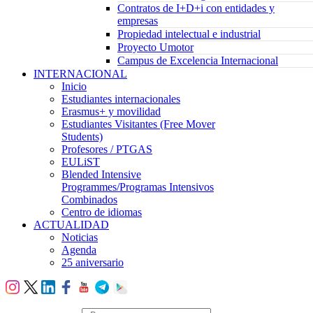
Contratos de I+D+i con entidades y
empresas
Propiedad intelectual e industrial
Proyecto Umotor
Campus de Excelencia Internacional
INTERNACIONAL
Inicio
Estudiantes internacionales
Erasmus+ y movilidad
Estudiantes Visitantes (Free Mover
Students)
Profesores / PTGAS
EULiST
Blended Intensive
Programmes/Programas Intensivos
Combinados
Centro de idiomas
ACTUALIDAD
Noticias
Agenda
25 aniversario