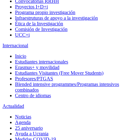
Convocatorias RRHH
Proyectos I+D+i
Programa propio investigación
Infraestruturas de apoyo a la investigación
Ética de la Investigación
Comisión de Investigación
UCC+i
Internacional
Inicio
Estudiantes internacionales
Erasmus+ y movilidad
Estudiantes Visitantes (Free Mover Students)
Profesores/PTGAS
Blended intensive programmes/Programas intensivos
combinados
Centro de idiomas
Actualidad
Noticias
Agenda
25 aniversario
Ayuda a Ucrania
Medidas COVID-19