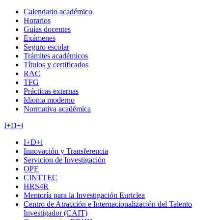
Calendario académico
Horarios
Guías docentes
Exámenes
Seguro escolar
Trámites académicos
Títulos y certificados
RAC
TFG
Prácticas externas
Idioma moderno
Normativa académica
I+D+i
I+D+i
Innovación y Transferencia
Servicion de Investigación
OPE
CINTTEC
HRS4R
Mentoría para la Investigación Euriclea
Centro de Atracción e Internacionalización del Talento
Investigador (CAIT)