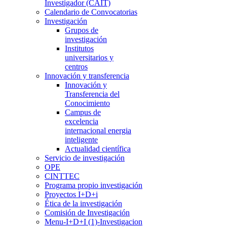
Investigador (CAIT)
Calendario de Convocatorias
Investigación
Grupos de
investigación
Institutos
universitarios y
centros
Innovación y transferencia
Innovación y
Transferencia del
Conocimiento
Campus de
excelencia
internacional energia
inteligente
Actualidad científica
Servicio de investigación
OPE
CINTTEC
Programa propio investigación
Proyectos I+D+i
Ética de la investigación
Comisión de Investigación
Menu-I+D+I (1)-Investigacion