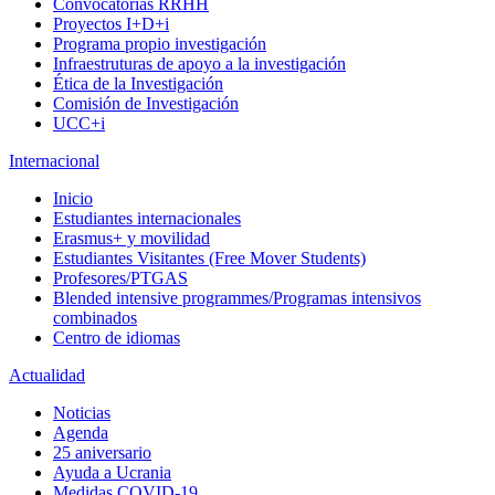
Convocatorias RRHH
Proyectos I+D+i
Programa propio investigación
Infraestruturas de apoyo a la investigación
Ética de la Investigación
Comisión de Investigación
UCC+i
Internacional
Inicio
Estudiantes internacionales
Erasmus+ y movilidad
Estudiantes Visitantes (Free Mover Students)
Profesores/PTGAS
Blended intensive programmes/Programas intensivos
combinados
Centro de idiomas
Actualidad
Noticias
Agenda
25 aniversario
Ayuda a Ucrania
Medidas COVID-19