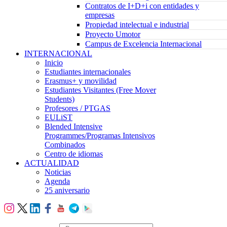
Contratos de I+D+i con entidades y
empresas
Propiedad intelectual e industrial
Proyecto Umotor
Campus de Excelencia Internacional
INTERNACIONAL
Inicio
Estudiantes internacionales
Erasmus+ y movilidad
Estudiantes Visitantes (Free Mover
Students)
Profesores / PTGAS
EULiST
Blended Intensive
Programmes/Programas Intensivos
Combinados
Centro de idiomas
ACTUALIDAD
Noticias
Agenda
25 aniversario