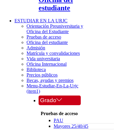
estudiante
ESTUDIAR EN LA URJC
Orientación Preuniversitaria y
Oficina del Estudiante
Pruebas de acceso
Oficina del estudiante
Admisión
Matrícula y convalidaciones
Vida universitaria
Oficina Internacional
Biblioteca
Precios públicos
Becas, ayudas y premios
Menu-Estudiar-En-La-Urjc
(item1)
Grado
Pruebas de acceso
PAU
Mayores 25/40/45