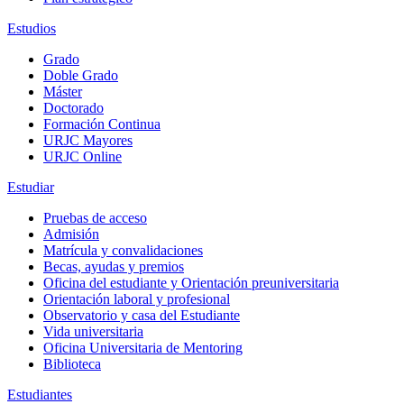
Estudios
Grado
Doble Grado
Máster
Doctorado
Formación Continua
URJC Mayores
URJC Online
Estudiar
Pruebas de acceso
Admisión
Matrícula y convalidaciones
Becas, ayudas y premios
Oficina del estudiante y Orientación preuniversitaria
Orientación laboral y profesional
Observatorio y casa del Estudiante
Vida universitaria
Oficina Universitaria de Mentoring
Biblioteca
Estudiantes