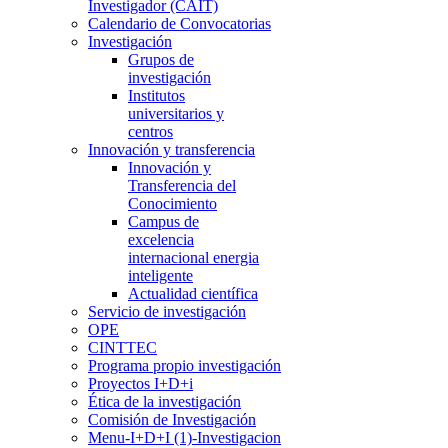
Investigador (CAIT)
Calendario de Convocatorias
Investigación
Grupos de
investigación
Institutos
universitarios y
centros
Innovación y transferencia
Innovación y
Transferencia del
Conocimiento
Campus de
excelencia
internacional energia
inteligente
Actualidad científica
Servicio de investigación
OPE
CINTTEC
Programa propio investigación
Proyectos I+D+i
Ética de la investigación
Comisión de Investigación
Menu-I+D+I (1)-Investigacion