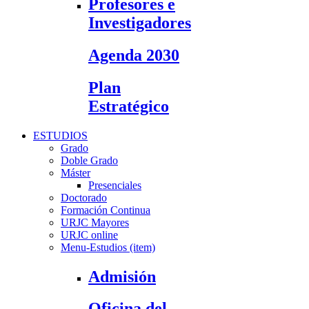
Profesores e
Investigadores
Agenda 2030
Plan
Estratégico
ESTUDIOS
Grado
Doble Grado
Máster
Presenciales
Doctorado
Formación Continua
URJC Mayores
URJC online
Menu-Estudios (item)
Admisión
Oficina del