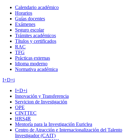
Calendario académico
Horarios
Guías docentes
Exámenes
Seguro escolar
Trámites académicos
Títulos y certificados
RAC
TFG
Prácticas externas
Idioma moderno
Normativa académica
I+D+i
I+D+i
Innovación y Transferencia
Servicion de Investigación
OPE
CINTTEC
HRS4R
Mentoría para la Investigación Euriclea
Centro de Atracción e Internacionalización del Talento
Investigador (CAIT)