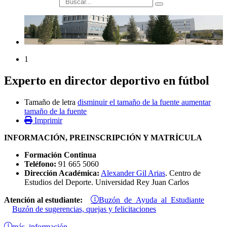
búsqueda
1
Experto en director deportivo en fútbol
Tamaño de letra
disminuir el tamaño de la fuente
aumentar
tamaño de la fuente
Imprimir
INFORMACIÓN, PREINSCRIPCIÓN Y MATRÍCULA
Formación Continua
Teléfono:
91 665 5060
Dirección Académica:
Alexander Gil Arias
. Centro de
Estudios del Deporte. Universidad Rey Juan Carlos
Buzón de Ayuda al Estudiante
Atención al estudiante:
Buzón de sugerencias, quejas y felicitaciones
más información