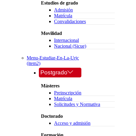
Estudios de grado
Admisión
Matrícula
Convalidaciones
Movilidad
Internacional
Nacional (Sicue)
Menu-Estudiar-En-La-Urjc
(item2)
Postgrado
Másteres
Preinscripción
Matrícula
Solicitudes y Normativa
Doctorado
Acceso y admisión
Formación