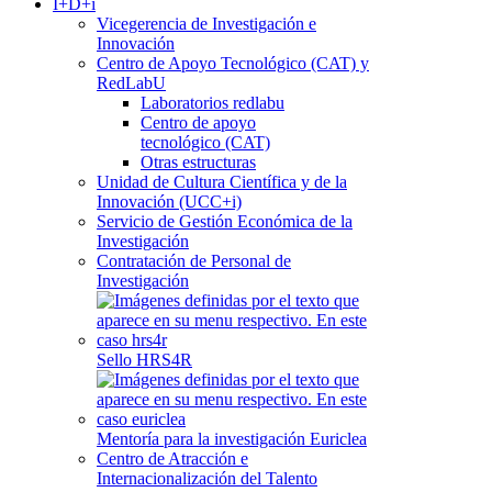
I+D+i
Vicegerencia de Investigación e
Innovación
Centro de Apoyo Tecnológico (CAT) y
RedLabU
Laboratorios redlabu
Centro de apoyo
tecnológico (CAT)
Otras estructuras
Unidad de Cultura Científica y de la
Innovación (UCC+i)
Servicio de Gestión Económica de la
Investigación
Contratación de Personal de
Investigación
Sello HRS4R
Mentoría para la investigación Euriclea
Centro de Atracción e
Internacionalización del Talento