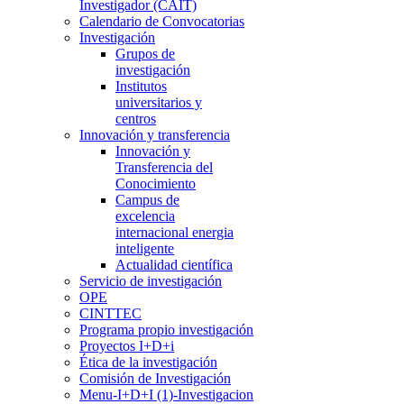
Investigador (CAIT)
Calendario de Convocatorias
Investigación
Grupos de
investigación
Institutos
universitarios y
centros
Innovación y transferencia
Innovación y
Transferencia del
Conocimiento
Campus de
excelencia
internacional energia
inteligente
Actualidad científica
Servicio de investigación
OPE
CINTTEC
Programa propio investigación
Proyectos I+D+i
Ética de la investigación
Comisión de Investigación
Menu-I+D+I (1)-Investigacion