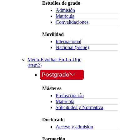
Estudios de grado
Admisión
Matrícula
Convalidaciones
Movilidad
Internacional
Nacional (Sicue)
Menu-Estudiar-En-La-Urjc
(item2)
Postgrado
Másteres
Preinscripción
Matrícula
Solicitudes y Normativa
Doctorado
Acceso y admisión
Formación