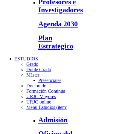
Profesores e
Investigadores
Agenda 2030
Plan
Estratégico
ESTUDIOS
Grado
Doble Grado
Máster
Presenciales
Doctorado
Formación Continua
URJC Mayores
URJC online
Menu-Estudios (item)
Admisión
Oficina del