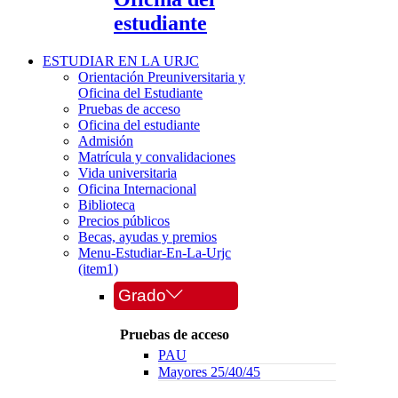
estudiante
ESTUDIAR EN LA URJC
Orientación Preuniversitaria y
Oficina del Estudiante
Pruebas de acceso
Oficina del estudiante
Admisión
Matrícula y convalidaciones
Vida universitaria
Oficina Internacional
Biblioteca
Precios públicos
Becas, ayudas y premios
Menu-Estudiar-En-La-Urjc
(item1)
Grado
Pruebas de acceso
PAU
Mayores 25/40/45