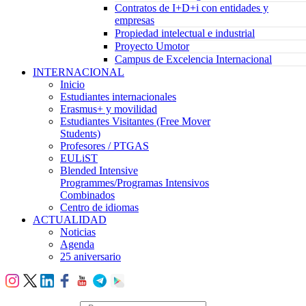
Contratos de I+D+i con entidades y
empresas
Propiedad intelectual e industrial
Proyecto Umotor
Campus de Excelencia Internacional
INTERNACIONAL
Inicio
Estudiantes internacionales
Erasmus+ y movilidad
Estudiantes Visitantes (Free Mover
Students)
Profesores / PTGAS
EULiST
Blended Intensive
Programmes/Programas Intensivos
Combinados
Centro de idiomas
ACTUALIDAD
Noticias
Agenda
25 aniversario