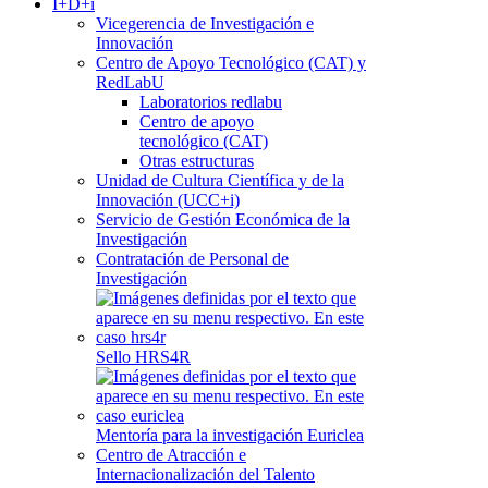
I+D+i
Vicegerencia de Investigación e
Innovación
Centro de Apoyo Tecnológico (CAT) y
RedLabU
Laboratorios redlabu
Centro de apoyo
tecnológico (CAT)
Otras estructuras
Unidad de Cultura Científica y de la
Innovación (UCC+i)
Servicio de Gestión Económica de la
Investigación
Contratación de Personal de
Investigación
Sello HRS4R
Mentoría para la investigación Euriclea
Centro de Atracción e
Internacionalización del Talento