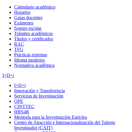
Calendario académico
Horarios
Guías docentes
Exámenes
Seguro escolar
Trámites académicos
Títulos y certificados
RAC
TFG
Prácticas externas
Idioma moderno
Normativa académica
I+D+i
I+D+i
Innovación y Transferencia
Servicion de Investigación
OPE
CINTTEC
HRS4R
Mentoría para la Investigación Euriclea
Centro de Atracción e Internacionalización del Talento
Investigador (CAIT)