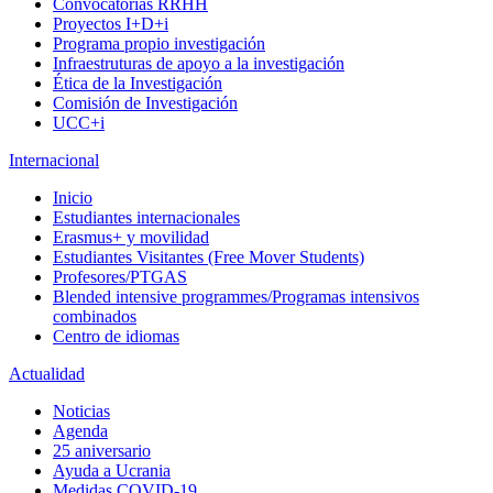
Convocatorias RRHH
Proyectos I+D+i
Programa propio investigación
Infraestruturas de apoyo a la investigación
Ética de la Investigación
Comisión de Investigación
UCC+i
Internacional
Inicio
Estudiantes internacionales
Erasmus+ y movilidad
Estudiantes Visitantes (Free Mover Students)
Profesores/PTGAS
Blended intensive programmes/Programas intensivos
combinados
Centro de idiomas
Actualidad
Noticias
Agenda
25 aniversario
Ayuda a Ucrania
Medidas COVID-19