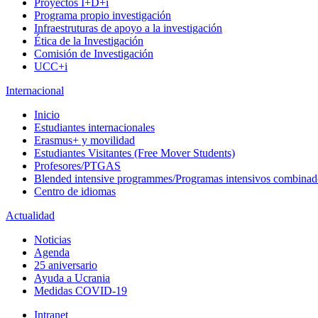
Proyectos I+D+i
Programa propio investigación
Infraestruturas de apoyo a la investigación
Ética de la Investigación
Comisión de Investigación
UCC+i
Internacional
Inicio
Estudiantes internacionales
Erasmus+ y movilidad
Estudiantes Visitantes (Free Mover Students)
Profesores/PTGAS
Blended intensive programmes/Programas intensivos combinad
Centro de idiomas
Actualidad
Noticias
Agenda
25 aniversario
Ayuda a Ucrania
Medidas COVID-19
Intranet