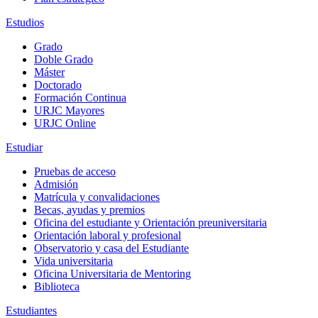
Estudios
Grado
Doble Grado
Máster
Doctorado
Formación Continua
URJC Mayores
URJC Online
Estudiar
Pruebas de acceso
Admisión
Matrícula y convalidaciones
Becas, ayudas y premios
Oficina del estudiante y Orientación preuniversitaria
Orientación laboral y profesional
Observatorio y casa del Estudiante
Vida universitaria
Oficina Universitaria de Mentoring
Biblioteca
Estudiantes