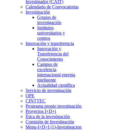
Investigador (CAIT)
Calendario de Convocatorias
Investigación
Grupos de
investigación
Institutos
universitarios y
centros
Innovación y transferencia
Innovación y
Transferencia del
Conocimiento
Campus de
excelencia
internacional energia
inteligente
Actualidad científica
Servicio de investigación
OPE
CINTTEC
Programa propio investigación
Proyectos I+D+i
Ética de la investigación
Comisión de Investigación
Menu-I+D+I (1)-Investigacion