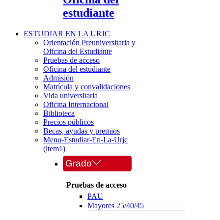
estudiante
ESTUDIAR EN LA URJC
Orientación Preuniversitaria y
Oficina del Estudiante
Pruebas de acceso
Oficina del estudiante
Admisión
Matrícula y convalidaciones
Vida universitaria
Oficina Internacional
Biblioteca
Precios públicos
Becas, ayudas y premios
Menu-Estudiar-En-La-Urjc
(item1)
Grado
Pruebas de acceso
PAU
Mayores 25/40/45