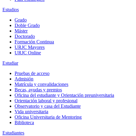
Estudios
Grado
Doble Grado
Máster
Doctorado
Formación Continua
URJC Mayores
URJC Online
Estudiar
Pruebas de acceso
Admisión
Matrícula y convalidaciones
Becas, ayudas y premios
Oficina del estudiante y Orientación preuniversitaria
Orientación laboral y profesional
Observatorio y casa del Estudiante
Vida universitaria
Oficina Universitaria de Mentoring
Biblioteca
Estudiantes