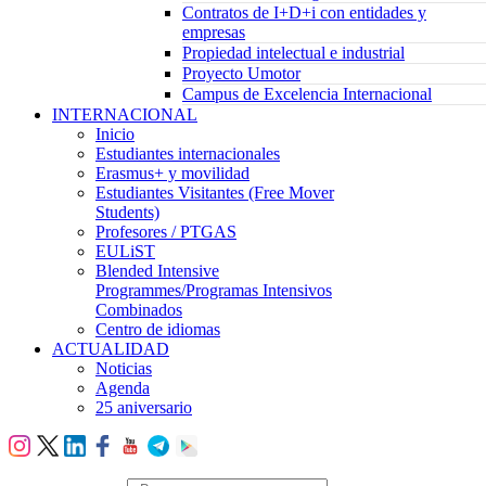
Contratos de I+D+i con entidades y
empresas
Propiedad intelectual e industrial
Proyecto Umotor
Campus de Excelencia Internacional
INTERNACIONAL
Inicio
Estudiantes internacionales
Erasmus+ y movilidad
Estudiantes Visitantes (Free Mover
Students)
Profesores / PTGAS
EULiST
Blended Intensive
Programmes/Programas Intensivos
Combinados
Centro de idiomas
ACTUALIDAD
Noticias
Agenda
25 aniversario