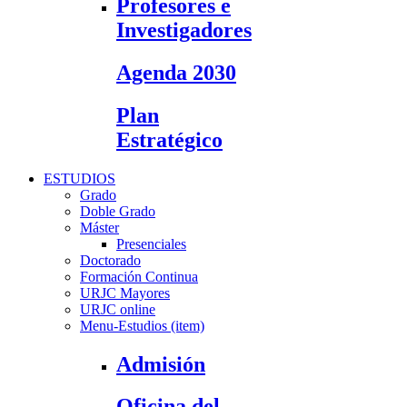
Profesores e
Investigadores
Agenda 2030
Plan
Estratégico
ESTUDIOS
Grado
Doble Grado
Máster
Presenciales
Doctorado
Formación Continua
URJC Mayores
URJC online
Menu-Estudios (item)
Admisión
Oficina del