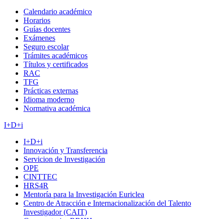
Calendario académico
Horarios
Guías docentes
Exámenes
Seguro escolar
Trámites académicos
Títulos y certificados
RAC
TFG
Prácticas externas
Idioma moderno
Normativa académica
I+D+i
I+D+i
Innovación y Transferencia
Servicion de Investigación
OPE
CINTTEC
HRS4R
Mentoría para la Investigación Euriclea
Centro de Atracción e Internacionalización del Talento
Investigador (CAIT)