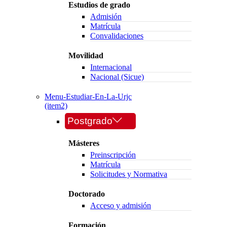
Estudios de grado
Admisión
Matrícula
Convalidaciones
Movilidad
Internacional
Nacional (Sicue)
Menu-Estudiar-En-La-Urjc
(item2)
Postgrado
Másteres
Preinscripción
Matrícula
Solicitudes y Normativa
Doctorado
Acceso y admisión
Formación