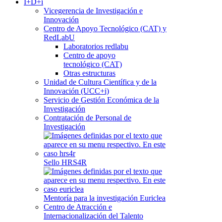
I+D+i
Vicegerencia de Investigación e
Innovación
Centro de Apoyo Tecnológico (CAT) y
RedLabU
Laboratorios redlabu
Centro de apoyo
tecnológico (CAT)
Otras estructuras
Unidad de Cultura Científica y de la
Innovación (UCC+i)
Servicio de Gestión Económica de la
Investigación
Contratación de Personal de
Investigación
Sello HRS4R
Mentoría para la investigación Euriclea
Centro de Atracción e
Internacionalización del Talento