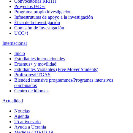
Convocatorias RRHH
Proyectos I+D+i
Programa propio investigación
Infraestruturas de apoyo a la investigación
Ética de la Investigación
Comisión de Investigación
UCC+i
Internacional
Inicio
Estudiantes internacionales
Erasmus+ y movilidad
Estudiantes Visitantes (Free Mover Students)
Profesores/PTGAS
Blended intensive programmes/Programas intensivos
combinados
Centro de idiomas
Actualidad
Noticias
Agenda
25 aniversario
Ayuda a Ucrania
Medidas COVID-19