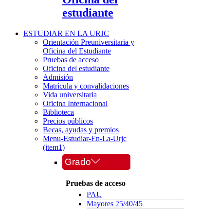
estudiante
ESTUDIAR EN LA URJC
Orientación Preuniversitaria y
Oficina del Estudiante
Pruebas de acceso
Oficina del estudiante
Admisión
Matrícula y convalidaciones
Vida universitaria
Oficina Internacional
Biblioteca
Precios públicos
Becas, ayudas y premios
Menu-Estudiar-En-La-Urjc
(item1)
Grado
Pruebas de acceso
PAU
Mayores 25/40/45