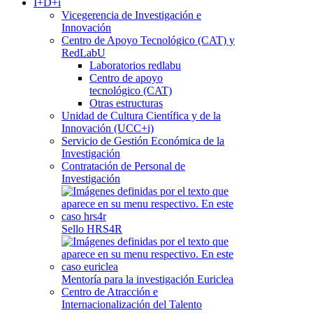
I+D+i
Vicegerencia de Investigación e
Innovación
Centro de Apoyo Tecnológico (CAT) y
RedLabU
Laboratorios redlabu
Centro de apoyo
tecnológico (CAT)
Otras estructuras
Unidad de Cultura Científica y de la
Innovación (UCC+i)
Servicio de Gestión Económica de la
Investigación
Contratación de Personal de
Investigación
Sello HRS4R
Mentoría para la investigación Euriclea
Centro de Atracción e
Internacionalización del Talento