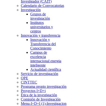
Investigador (CAIT)
Calendario de Convocatorias
Investigación
Grupos de
investigación
Institutos
universitarios y
centros
Innovación y transferencia
Innovación y
Transferencia del
Conocimiento
Campus de
excelencia
internacional energia
inteligente
Actualidad científica
Servicio de investigación
OPE
CINTTEC
Programa propio investigación
Proyectos I+D+i
Ética de la investigación
Comisión de Investigación
Menu-I+D+I (1)-Investigacion