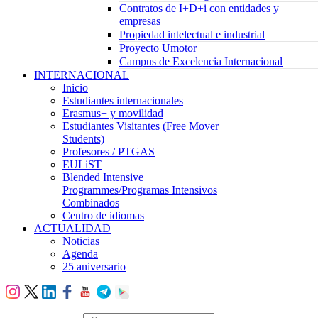
Contratos de I+D+i con entidades y
empresas
Propiedad intelectual e industrial
Proyecto Umotor
Campus de Excelencia Internacional
INTERNACIONAL
Inicio
Estudiantes internacionales
Erasmus+ y movilidad
Estudiantes Visitantes (Free Mover
Students)
Profesores / PTGAS
EULiST
Blended Intensive
Programmes/Programas Intensivos
Combinados
Centro de idiomas
ACTUALIDAD
Noticias
Agenda
25 aniversario