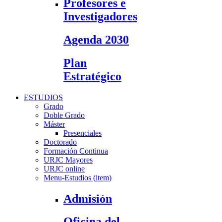
Profesores e
Investigadores
Agenda 2030
Plan
Estratégico
ESTUDIOS
Grado
Doble Grado
Máster
Presenciales
Doctorado
Formación Continua
URJC Mayores
URJC online
Menu-Estudios (item)
Admisión
Oficina del