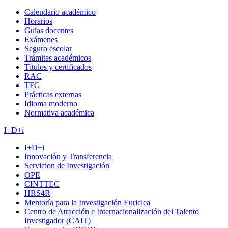
Calendario académico
Horarios
Guías docentes
Exámenes
Seguro escolar
Trámites académicos
Títulos y certificados
RAC
TFG
Prácticas externas
Idioma moderno
Normativa académica
I+D+i
I+D+i
Innovación y Transferencia
Servicion de Investigación
OPE
CINTTEC
HRS4R
Mentoría para la Investigación Euriclea
Centro de Atracción e Internacionalización del Talento
Investigador (CAIT)