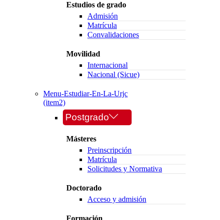
Estudios de grado
Admisión
Matrícula
Convalidaciones
Movilidad
Internacional
Nacional (Sicue)
Menu-Estudiar-En-La-Urjc
(item2)
Postgrado
Másteres
Preinscripción
Matrícula
Solicitudes y Normativa
Doctorado
Acceso y admisión
Formación