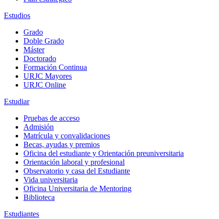
Estudios
Grado
Doble Grado
Máster
Doctorado
Formación Continua
URJC Mayores
URJC Online
Estudiar
Pruebas de acceso
Admisión
Matrícula y convalidaciones
Becas, ayudas y premios
Oficina del estudiante y Orientación preuniversitaria
Orientación laboral y profesional
Observatorio y casa del Estudiante
Vida universitaria
Oficina Universitaria de Mentoring
Biblioteca
Estudiantes