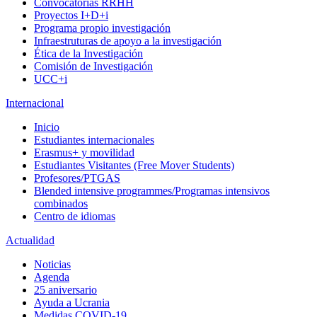
Convocatorias RRHH
Proyectos I+D+i
Programa propio investigación
Infraestruturas de apoyo a la investigación
Ética de la Investigación
Comisión de Investigación
UCC+i
Internacional
Inicio
Estudiantes internacionales
Erasmus+ y movilidad
Estudiantes Visitantes (Free Mover Students)
Profesores/PTGAS
Blended intensive programmes/Programas intensivos
combinados
Centro de idiomas
Actualidad
Noticias
Agenda
25 aniversario
Ayuda a Ucrania
Medidas COVID-19