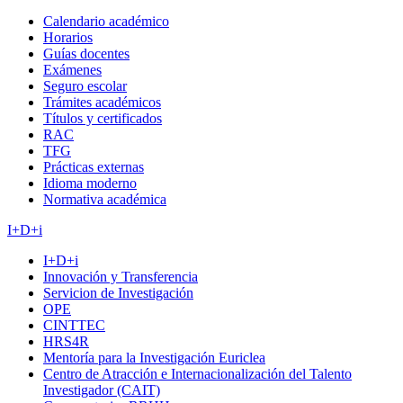
Calendario académico
Horarios
Guías docentes
Exámenes
Seguro escolar
Trámites académicos
Títulos y certificados
RAC
TFG
Prácticas externas
Idioma moderno
Normativa académica
I+D+i
I+D+i
Innovación y Transferencia
Servicion de Investigación
OPE
CINTTEC
HRS4R
Mentoría para la Investigación Euriclea
Centro de Atracción e Internacionalización del Talento
Investigador (CAIT)