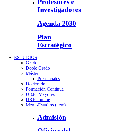
Profesores e
Investigadores
Agenda 2030
Plan
Estratégico
ESTUDIOS
Grado
Doble Grado
Máster
Presenciales
Doctorado
Formación Continua
URJC Mayores
URJC online
Menu-Estudios (item)
Admisión
Oficina del