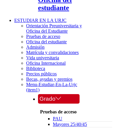
estudiante
ESTUDIAR EN LA URJC
Orientación Preuniversitaria y
Oficina del Estudiante
Pruebas de acceso
Oficina del estudiante
Admisión
Matrícula y convalidaciones
Vida universitaria
Oficina Internacional
Biblioteca
Precios públicos
Becas, ayudas y premios
Menu-Estudiar-En-La-Urjc
(item1)
Grado
Pruebas de acceso
PAU
Mayores 25/40/45