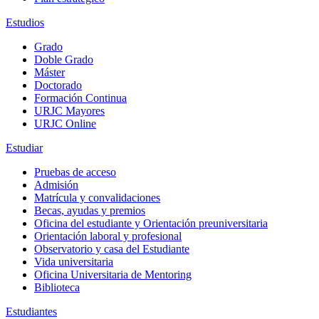
Estudios
Grado
Doble Grado
Máster
Doctorado
Formación Continua
URJC Mayores
URJC Online
Estudiar
Pruebas de acceso
Admisión
Matrícula y convalidaciones
Becas, ayudas y premios
Oficina del estudiante y Orientación preuniversitaria
Orientación laboral y profesional
Observatorio y casa del Estudiante
Vida universitaria
Oficina Universitaria de Mentoring
Biblioteca
Estudiantes