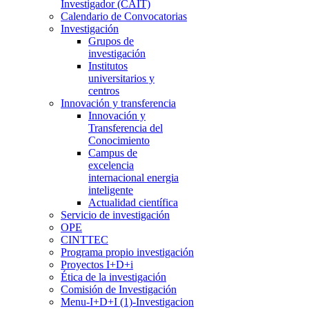
Investigador (CAIT)
Calendario de Convocatorias
Investigación
Grupos de
investigación
Institutos
universitarios y
centros
Innovación y transferencia
Innovación y
Transferencia del
Conocimiento
Campus de
excelencia
internacional energia
inteligente
Actualidad científica
Servicio de investigación
OPE
CINTTEC
Programa propio investigación
Proyectos I+D+i
Ética de la investigación
Comisión de Investigación
Menu-I+D+I (1)-Investigacion