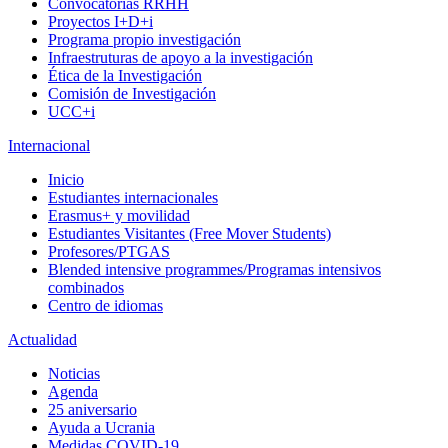
Convocatorias RRHH
Proyectos I+D+i
Programa propio investigación
Infraestruturas de apoyo a la investigación
Ética de la Investigación
Comisión de Investigación
UCC+i
Internacional
Inicio
Estudiantes internacionales
Erasmus+ y movilidad
Estudiantes Visitantes (Free Mover Students)
Profesores/PTGAS
Blended intensive programmes/Programas intensivos
combinados
Centro de idiomas
Actualidad
Noticias
Agenda
25 aniversario
Ayuda a Ucrania
Medidas COVID-19