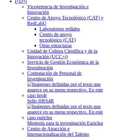
I+D+i
Vicegerencia de Investigación e
Innovación
Centro de Apoyo Tecnológico (CAT) y
RedLabU
Laboratorios redlabu
Centro de apoyo
tecnológico (CAT)
Otras estructuras
Unidad de Cultura Científica y de la
Innovación (UCC+i)
Servicio de Gestión Económica de la
Investigación
Contratación de Personal de
Investigación
Sello HRS4R
Mentoría para la investigación Euriclea
Centro de Atracción e
Internacionalización del Talento