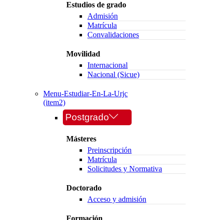
Estudios de grado
Admisión
Matrícula
Convalidaciones
Movilidad
Internacional
Nacional (Sicue)
Menu-Estudiar-En-La-Urjc
(item2)
Postgrado
Másteres
Preinscripción
Matrícula
Solicitudes y Normativa
Doctorado
Acceso y admisión
Formación