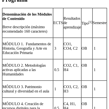
Denominación de los Módulos
Resultados
de Contenido
[1]
ECTS
de
Semestre
Tipo
Breve descripción (máximo
aprendizaje
recomendado 160 caracteres)
MÓDULO 1. Fundamentos de
CO1,
Historia, Geografía y Arte en
3
CO4, C2
OB
1
Educación Primaria
MÓDULO 2. Metodologías
CO2, C1,
OB
activas aplicadas a las
0.5
H4
1
Humanidades
MÓDULO 3. Patrimonio
CO3, C2,
OB
1
1
cultural y diversidad en el aula
H3
MÓDULO 4. Creación de
C4, H1,
OB
recursos digitales para la
0.5
H4
1