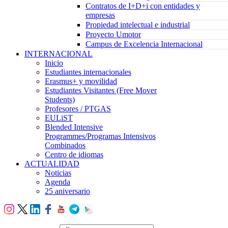
Contratos de I+D+i con entidades y
empresas
Propiedad intelectual e industrial
Proyecto Umotor
Campus de Excelencia Internacional
INTERNACIONAL
Inicio
Estudiantes internacionales
Erasmus+ y movilidad
Estudiantes Visitantes (Free Mover
Students)
Profesores / PTGAS
EULiST
Blended Intensive
Programmes/Programas Intensivos
Combinados
Centro de idiomas
ACTUALIDAD
Noticias
Agenda
25 aniversario