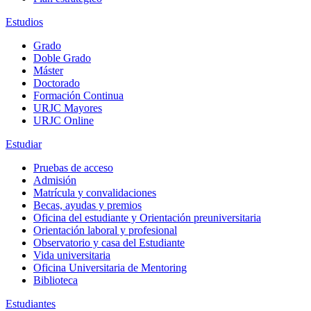
Estudios
Grado
Doble Grado
Máster
Doctorado
Formación Continua
URJC Mayores
URJC Online
Estudiar
Pruebas de acceso
Admisión
Matrícula y convalidaciones
Becas, ayudas y premios
Oficina del estudiante y Orientación preuniversitaria
Orientación laboral y profesional
Observatorio y casa del Estudiante
Vida universitaria
Oficina Universitaria de Mentoring
Biblioteca
Estudiantes