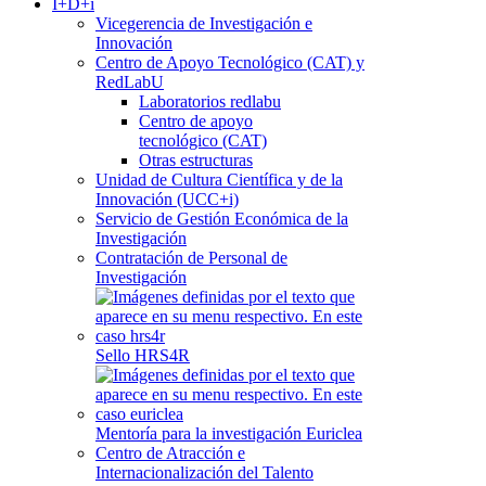
I+D+i
Vicegerencia de Investigación e
Innovación
Centro de Apoyo Tecnológico (CAT) y
RedLabU
Laboratorios redlabu
Centro de apoyo
tecnológico (CAT)
Otras estructuras
Unidad de Cultura Científica y de la
Innovación (UCC+i)
Servicio de Gestión Económica de la
Investigación
Contratación de Personal de
Investigación
Sello HRS4R
Mentoría para la investigación Euriclea
Centro de Atracción e
Internacionalización del Talento