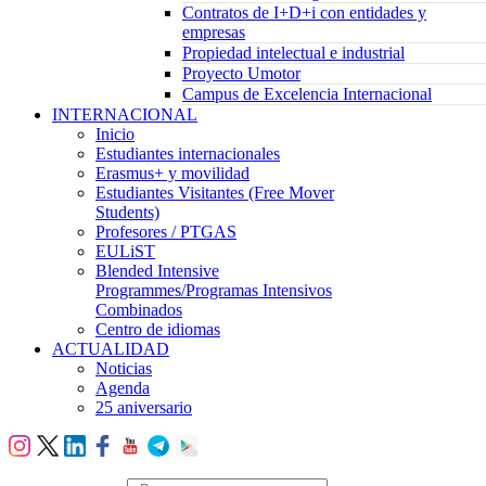
Contratos de I+D+i con entidades y
empresas
Propiedad intelectual e industrial
Proyecto Umotor
Campus de Excelencia Internacional
INTERNACIONAL
Inicio
Estudiantes internacionales
Erasmus+ y movilidad
Estudiantes Visitantes (Free Mover
Students)
Profesores / PTGAS
EULiST
Blended Intensive
Programmes/Programas Intensivos
Combinados
Centro de idiomas
ACTUALIDAD
Noticias
Agenda
25 aniversario