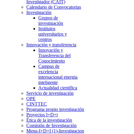
Investigador (CAIT)
Calendario de Convocatorias
Investigación
Grupos de
investigación
Institutos
universitarios y
centros
Innovación y transferencia
Innovación y
Transferencia del
Conocimiento
Campus de
excelencia
internacional energia
inteligente
Actualidad científica
Servicio de investigación
OPE
CINTTEC
Programa propio investigación
Proyectos I+D+i
Ética de la investigación
Comisión de Investigación
Menu-I+D+I (1)-Investigacion