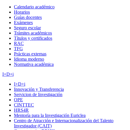
Calendario académico
Horarios
Guías docentes
Exámenes
Seguro escolar
Trámites académicos
Títulos y certificados
RAC
TFG
Prácticas externas
Idioma moderno
Normativa académica
I+D+i
I+D+i
Innovación y Transferencia
Servicion de Investigación
OPE
CINTTEC
HRS4R
Mentoría para la Investigación Euriclea
Centro de Atracción e Internacionalización del Talento
Investigador (CAIT)