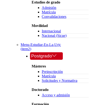
Estudios de grado
Admisión
Matrícula
Convalidaciones
Movilidad
Internacional
Nacional (Sicue)
Menu-Estudiar-En-La-Urjc
(item2)
Postgrado
Másteres
Preinscripción
Matrícula
Solicitudes y Normativa
Doctorado
Acceso y admisión
Formación