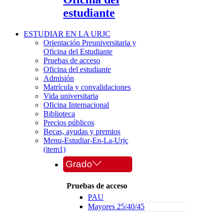
estudiante
ESTUDIAR EN LA URJC
Orientación Preuniversitaria y
Oficina del Estudiante
Pruebas de acceso
Oficina del estudiante
Admisión
Matrícula y convalidaciones
Vida universitaria
Oficina Internacional
Biblioteca
Precios públicos
Becas, ayudas y premios
Menu-Estudiar-En-La-Urjc
(item1)
Grado
Pruebas de acceso
PAU
Mayores 25/40/45