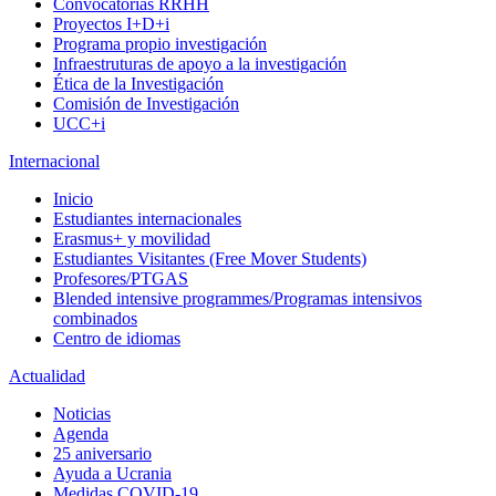
Convocatorias RRHH
Proyectos I+D+i
Programa propio investigación
Infraestruturas de apoyo a la investigación
Ética de la Investigación
Comisión de Investigación
UCC+i
Internacional
Inicio
Estudiantes internacionales
Erasmus+ y movilidad
Estudiantes Visitantes (Free Mover Students)
Profesores/PTGAS
Blended intensive programmes/Programas intensivos
combinados
Centro de idiomas
Actualidad
Noticias
Agenda
25 aniversario
Ayuda a Ucrania
Medidas COVID-19