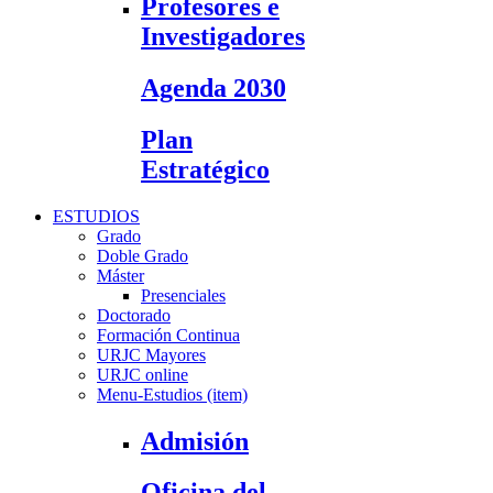
Profesores e
Investigadores
Agenda 2030
Plan
Estratégico
ESTUDIOS
Grado
Doble Grado
Máster
Presenciales
Doctorado
Formación Continua
URJC Mayores
URJC online
Menu-Estudios (item)
Admisión
Oficina del