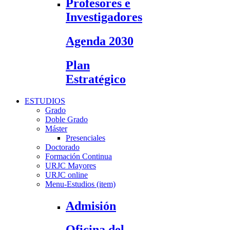
Profesores e
Investigadores
Agenda 2030
Plan
Estratégico
ESTUDIOS
Grado
Doble Grado
Máster
Presenciales
Doctorado
Formación Continua
URJC Mayores
URJC online
Menu-Estudios (item)
Admisión
Oficina del