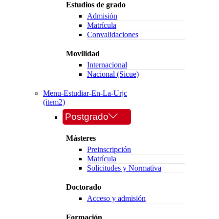
Estudios de grado
Admisión
Matrícula
Convalidaciones
Movilidad
Internacional
Nacional (Sicue)
Menu-Estudiar-En-La-Urjc
(item2)
Postgrado
Másteres
Preinscripción
Matrícula
Solicitudes y Normativa
Doctorado
Acceso y admisión
Formación