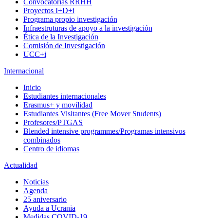
Convocatorias RRHH
Proyectos I+D+i
Programa propio investigación
Infraestruturas de apoyo a la investigación
Ética de la Investigación
Comisión de Investigación
UCC+i
Internacional
Inicio
Estudiantes internacionales
Erasmus+ y movilidad
Estudiantes Visitantes (Free Mover Students)
Profesores/PTGAS
Blended intensive programmes/Programas intensivos
combinados
Centro de idiomas
Actualidad
Noticias
Agenda
25 aniversario
Ayuda a Ucrania
Medidas COVID-19