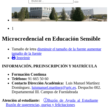
búsqueda
1
Microcredencial en Educación Sensible
Tamaño de letra
disminuir el tamaño de la fuente
aumentar
tamaño de la fuente
Imprimir
INFORMACIÓN, PREINSCRIPCIÓN Y MATRÍCULA
Formación Continua
Teléfono:
91 665 50 60
Contacto Dirección Académica:
Luis Manuel Martínez
Domínguez.
luismanuel.martinez@urjc.es
. Despacho 002.
Departamental III. Campus de Fuenlabrada
Buzón de Ayuda al Estudiante
Atención al estudiante:
Buzón de sugerencias, quejas y felicitaciones