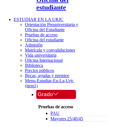
estudiante
ESTUDIAR EN LA URJC
Orientación Preuniversitaria y
Oficina del Estudiante
Pruebas de acceso
Oficina del estudiante
Admisión
Matrícula y convalidaciones
Vida universitaria
Oficina Internacional
Biblioteca
Precios públicos
Becas, ayudas y premios
Menu-Estudiar-En-La-Urjc
(item1)
Grado
Pruebas de acceso
PAU
Mayores 25/40/45