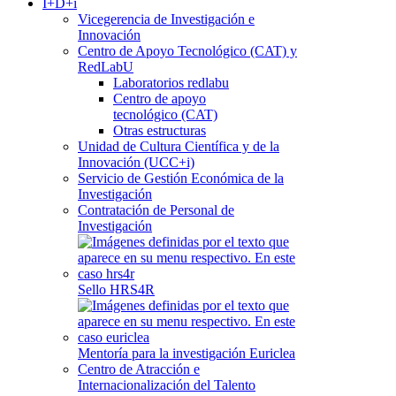
I+D+i
Vicegerencia de Investigación e
Innovación
Centro de Apoyo Tecnológico (CAT) y
RedLabU
Laboratorios redlabu
Centro de apoyo
tecnológico (CAT)
Otras estructuras
Unidad de Cultura Científica y de la
Innovación (UCC+i)
Servicio de Gestión Económica de la
Investigación
Contratación de Personal de
Investigación
Sello HRS4R
Mentoría para la investigación Euriclea
Centro de Atracción e
Internacionalización del Talento