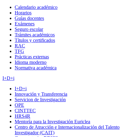
Calendario académico
Horarios
Guías docentes
Exámenes
Seguro escolar
Trámites académicos
Títulos y certificados
RAC
TFG
Prácticas externas
Idioma moderno
Normativa académica
I+D+i
I+D+i
Innovación y Transferencia
Servicion de Investigación
OPE
CINTTEC
HRS4R
Mentoría para la Investigación Euriclea
Centro de Atracción e Internacionalización del Talento
Investigador (CAIT)