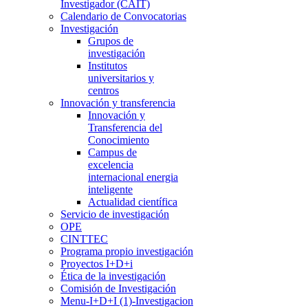
Investigador (CAIT)
Calendario de Convocatorias
Investigación
Grupos de
investigación
Institutos
universitarios y
centros
Innovación y transferencia
Innovación y
Transferencia del
Conocimiento
Campus de
excelencia
internacional energia
inteligente
Actualidad científica
Servicio de investigación
OPE
CINTTEC
Programa propio investigación
Proyectos I+D+i
Ética de la investigación
Comisión de Investigación
Menu-I+D+I (1)-Investigacion