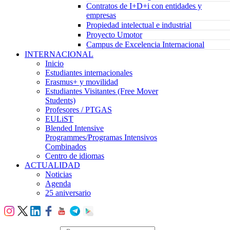
Contratos de I+D+i con entidades y
empresas
Propiedad intelectual e industrial
Proyecto Umotor
Campus de Excelencia Internacional
INTERNACIONAL
Inicio
Estudiantes internacionales
Erasmus+ y movilidad
Estudiantes Visitantes (Free Mover
Students)
Profesores / PTGAS
EULiST
Blended Intensive
Programmes/Programas Intensivos
Combinados
Centro de idiomas
ACTUALIDAD
Noticias
Agenda
25 aniversario