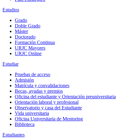
Estudios
Grado
Doble Grado
Máster
Doctorado
Formación Continua
URJC Mayores
URJC Online
Estudiar
Pruebas de acceso
Admisión
Matrícula y convalidaciones
Becas, ayudas y premios
Oficina del estudiante y Orientación preuniversitaria
Orientación laboral y profesional
Observatorio y casa del Estudiante
Vida universitaria
Oficina Universitaria de Mentoring
Biblioteca
Estudiantes