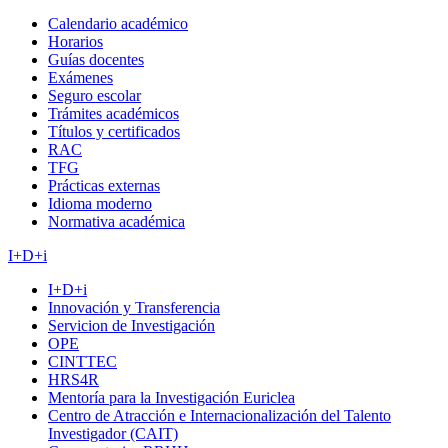
Calendario académico
Horarios
Guías docentes
Exámenes
Seguro escolar
Trámites académicos
Títulos y certificados
RAC
TFG
Prácticas externas
Idioma moderno
Normativa académica
I+D+i
I+D+i
Innovación y Transferencia
Servicion de Investigación
OPE
CINTTEC
HRS4R
Mentoría para la Investigación Euriclea
Centro de Atracción e Internacionalización del Talento
Investigador (CAIT)