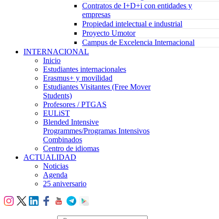
Contratos de I+D+i con entidades y
empresas
Propiedad intelectual e industrial
Proyecto Umotor
Campus de Excelencia Internacional
INTERNACIONAL
Inicio
Estudiantes internacionales
Erasmus+ y movilidad
Estudiantes Visitantes (Free Mover
Students)
Profesores / PTGAS
EULiST
Blended Intensive
Programmes/Programas Intensivos
Combinados
Centro de idiomas
ACTUALIDAD
Noticias
Agenda
25 aniversario