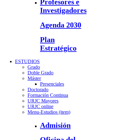
Profesores e
Investigadores
Agenda 2030
Plan
Estratégico
ESTUDIOS
Grado
Doble Grado
Máster
Presenciales
Doctorado
Formación Continua
URJC Mayores
URJC online
Menu-Estudios (item)
Admisión
Oficina del