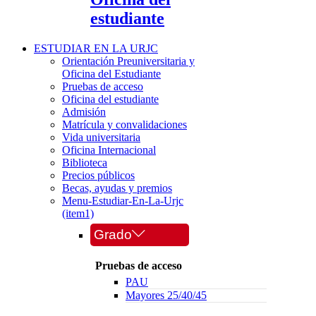
estudiante
ESTUDIAR EN LA URJC
Orientación Preuniversitaria y
Oficina del Estudiante
Pruebas de acceso
Oficina del estudiante
Admisión
Matrícula y convalidaciones
Vida universitaria
Oficina Internacional
Biblioteca
Precios públicos
Becas, ayudas y premios
Menu-Estudiar-En-La-Urjc
(item1)
Grado
Pruebas de acceso
PAU
Mayores 25/40/45