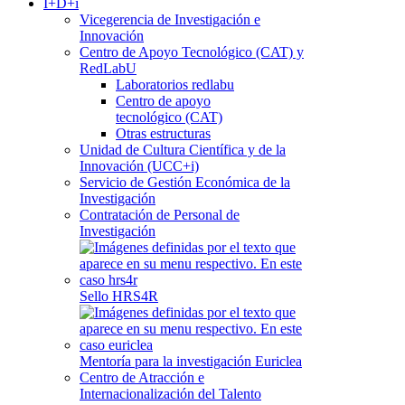
I+D+i
Vicegerencia de Investigación e
Innovación
Centro de Apoyo Tecnológico (CAT) y
RedLabU
Laboratorios redlabu
Centro de apoyo
tecnológico (CAT)
Otras estructuras
Unidad de Cultura Científica y de la
Innovación (UCC+i)
Servicio de Gestión Económica de la
Investigación
Contratación de Personal de
Investigación
Sello HRS4R
Mentoría para la investigación Euriclea
Centro de Atracción e
Internacionalización del Talento