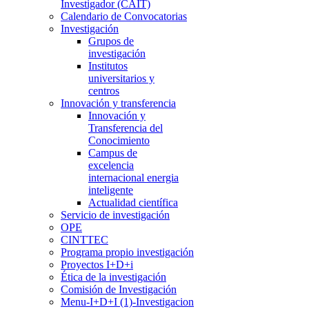
Investigador (CAIT)
Calendario de Convocatorias
Investigación
Grupos de
investigación
Institutos
universitarios y
centros
Innovación y transferencia
Innovación y
Transferencia del
Conocimiento
Campus de
excelencia
internacional energia
inteligente
Actualidad científica
Servicio de investigación
OPE
CINTTEC
Programa propio investigación
Proyectos I+D+i
Ética de la investigación
Comisión de Investigación
Menu-I+D+I (1)-Investigacion