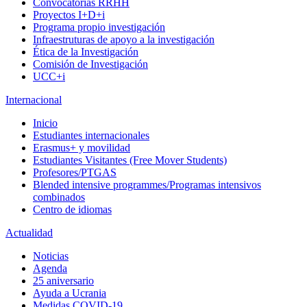
Convocatorias RRHH
Proyectos I+D+i
Programa propio investigación
Infraestruturas de apoyo a la investigación
Ética de la Investigación
Comisión de Investigación
UCC+i
Internacional
Inicio
Estudiantes internacionales
Erasmus+ y movilidad
Estudiantes Visitantes (Free Mover Students)
Profesores/PTGAS
Blended intensive programmes/Programas intensivos
combinados
Centro de idiomas
Actualidad
Noticias
Agenda
25 aniversario
Ayuda a Ucrania
Medidas COVID-19