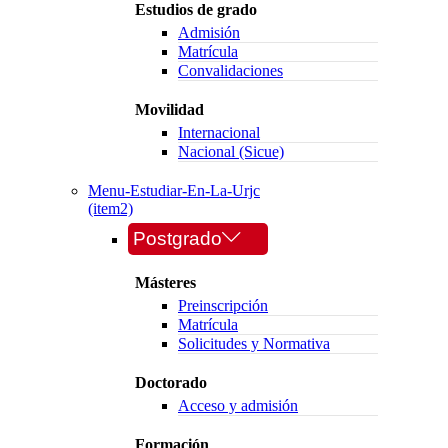
Estudios de grado
Admisión
Matrícula
Convalidaciones
Movilidad
Internacional
Nacional (Sicue)
Menu-Estudiar-En-La-Urjc
(item2)
Postgrado
Másteres
Preinscripción
Matrícula
Solicitudes y Normativa
Doctorado
Acceso y admisión
Formación