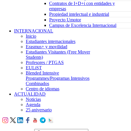
Contratos de I+D+i con entidades y
empresas
Propiedad intelectual e industrial
Proyecto Umotor
Campus de Excelencia Internacional
INTERNACIONAL
Inicio
Estudiantes internacionales
Erasmus+ y movilidad
Estudiantes Visitantes (Free Mover
Students)
Profesores / PTGAS
EULiST
Blended Intensive
Programmes/Programas Intensivos
Combinados
Centro de idiomas
ACTUALIDAD
Noticias
Agenda
25 aniversario