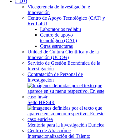
I+D+i
Vicegerencia de Investigación e
Innovación
Centro de Apoyo Tecnológico (CAT) y
RedLabU
Laboratorios redlabu
Centro de apoyo
tecnológico (CAT)
Otras estructuras
Unidad de Cultura Científica y de la
Innovación (UCC+i)
Servicio de Gestión Económica de la
Investigación
Contratación de Personal de
Investigación
Sello HRS4R
Mentoría para la investigación Euriclea
Centro de Atracción e
Internacionalización del Talento