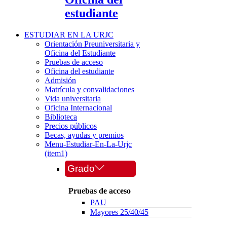
estudiante
ESTUDIAR EN LA URJC
Orientación Preuniversitaria y
Oficina del Estudiante
Pruebas de acceso
Oficina del estudiante
Admisión
Matrícula y convalidaciones
Vida universitaria
Oficina Internacional
Biblioteca
Precios públicos
Becas, ayudas y premios
Menu-Estudiar-En-La-Urjc
(item1)
Grado
Pruebas de acceso
PAU
Mayores 25/40/45