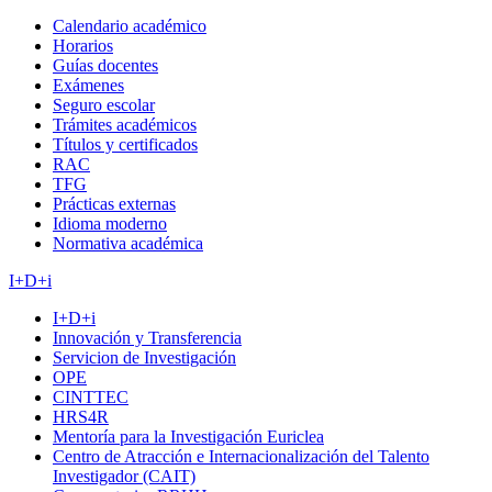
Calendario académico
Horarios
Guías docentes
Exámenes
Seguro escolar
Trámites académicos
Títulos y certificados
RAC
TFG
Prácticas externas
Idioma moderno
Normativa académica
I+D+i
I+D+i
Innovación y Transferencia
Servicion de Investigación
OPE
CINTTEC
HRS4R
Mentoría para la Investigación Euriclea
Centro de Atracción e Internacionalización del Talento
Investigador (CAIT)