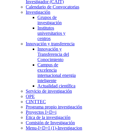
Investigador (CAIT)
Calendario de Convocatorias
Investigación
Grupos de
investigación
Institutos
universitarios y
centros
Innovación y transferencia
Innovación y
Transferencia del
Conocimiento
Campus de
excelencia
internacional energia
inteligente
Actualidad científica
Servicio de investigación
OPE
CINTTEC
Programa propio investigación
Proyectos I+D+i
Ética de la investigación
Comisión de Investigación
Menu-I+D+I (1)-Investigacion