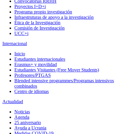
Convocatorias RRHH
Proyectos I+D+i
Programa propio investigación
Infraestruturas de apoyo a la investigación
Ética de la Investigación
Comisión de Investigación
UCC+i
Internacional
Inicio
Estudiantes internacionales
Erasmus+ y movilidad
Estudiantes Visitantes (Free Mover Students)
Profesores/PTGAS
Blended intensive programmes/Programas intensivos
combinados
Centro de idiomas
Actualidad
Noticias
Agenda
25 aniversario
Ayuda a Ucrania
Medidas COVID-19