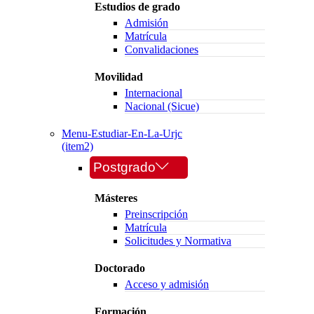
Estudios de grado
Admisión
Matrícula
Convalidaciones
Movilidad
Internacional
Nacional (Sicue)
Menu-Estudiar-En-La-Urjc
(item2)
Postgrado
Másteres
Preinscripción
Matrícula
Solicitudes y Normativa
Doctorado
Acceso y admisión
Formación