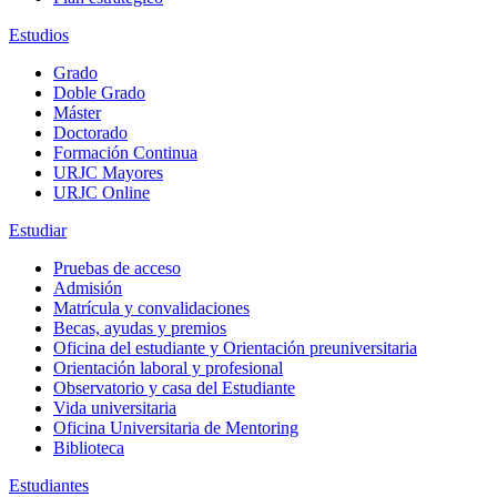
Estudios
Grado
Doble Grado
Máster
Doctorado
Formación Continua
URJC Mayores
URJC Online
Estudiar
Pruebas de acceso
Admisión
Matrícula y convalidaciones
Becas, ayudas y premios
Oficina del estudiante y Orientación preuniversitaria
Orientación laboral y profesional
Observatorio y casa del Estudiante
Vida universitaria
Oficina Universitaria de Mentoring
Biblioteca
Estudiantes