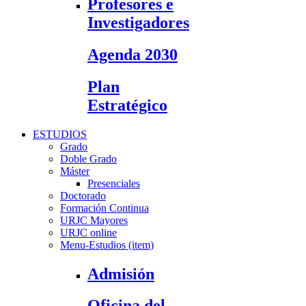
Profesores e
Investigadores
Agenda 2030
Plan
Estratégico
ESTUDIOS
Grado
Doble Grado
Máster
Presenciales
Doctorado
Formación Continua
URJC Mayores
URJC online
Menu-Estudios (item)
Admisión
Oficina del