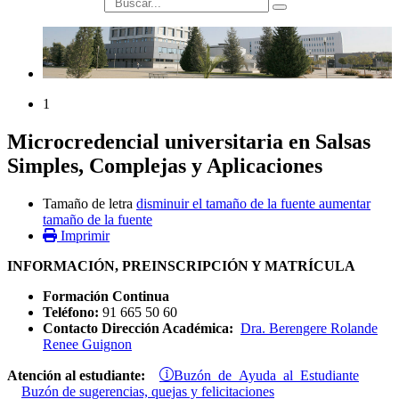
búsqueda
1
Microcredencial universitaria en Salsas
Simples, Complejas y Aplicaciones
Tamaño de letra
disminuir el tamaño de la fuente
aumentar
tamaño de la fuente
Imprimir
INFORMACIÓN, PREINSCRIPCIÓN Y MATRÍCULA
Formación Continua
Teléfono:
91 665 50 60
Contacto Dirección Académica:
Dra. Berengere Rolande
Renee Guignon
Buzón de Ayuda al Estudiante
Atención al estudiante:
Buzón de sugerencias, quejas y felicitaciones